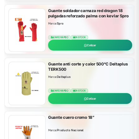
Guante soldador carnaza red dragon 18
pulgadas reforzado palma con kevlar Spro
Marca:
Spro
ENVÍO RÁPIDO
EN STOCK
Cotizar
Guante anti corte y calor 500°C Deltaplus
TERK500
Marca:
Deltaplus
ENVÍO RÁPIDO
EN STOCK
Cotizar
Guante cuero cromo 18″
Marca:
Producto Nacional