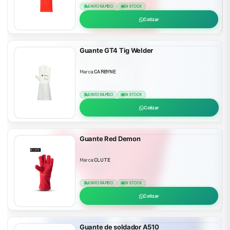
ENVÍO RÁPIDO
EN STOCK
Cotizar
Guante GT4 Tig Welder
Marca:
CARBYNE
ENVÍO RÁPIDO
EN STOCK
Cotizar
Guante Red Demon
Marca:
CLUTE
ENVÍO RÁPIDO
EN STOCK
Cotizar
Guante de soldador A510