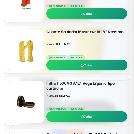
ENVÍO RÁPIDO
EN STOCK
Cotizar
Guante Soldador Masterweld 16″ Steelpro
Marca:
STEELPRO
ENVÍO RÁPIDO
EN STOCK
Cotizar
Filtro F500VG A1E1 Voga Ergonic tipo
cartucho
Marca:
STEELPRO
ENVÍO RÁPIDO
EN STOCK
Cotizar