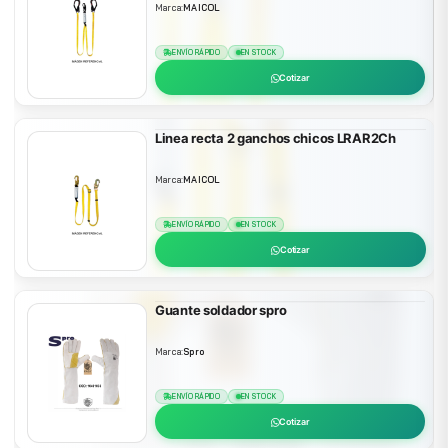
Marca:
MAICOL
ENVÍO RÁPIDO
EN STOCK
Cotizar
Linea recta 2 ganchos chicos LRAR2Ch
Marca:
MAICOL
ENVÍO RÁPIDO
EN STOCK
Cotizar
Guante soldador spro
Marca:
Spro
ENVÍO RÁPIDO
EN STOCK
Cotizar