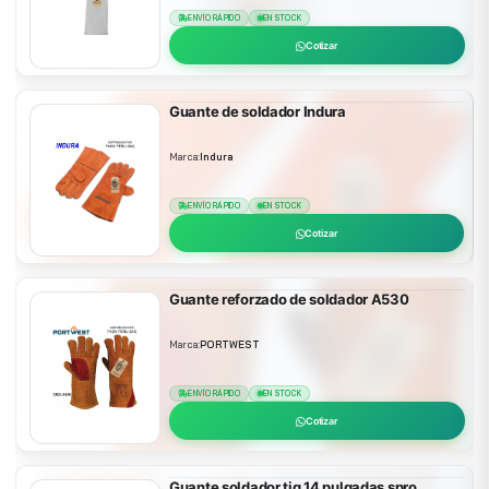
ENVÍO RÁPIDO
EN STOCK
Cotizar
Guante de soldador Indura
Marca:
Indura
ENVÍO RÁPIDO
EN STOCK
Cotizar
Guante reforzado de soldador A530
Marca:
PORTWEST
ENVÍO RÁPIDO
EN STOCK
Cotizar
Guante soldador tig 14 pulgadas spro