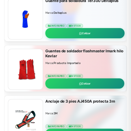
Guante para soldadura Ter300 Deltaplus
Marca:
Deltaplus
ENVÍO RÁPIDO
EN STOCK
Cotizar
Guantes de soldador flashmaster Imark hilo
Kevlar
Marca:
Producto Importado
ENVÍO RÁPIDO
EN STOCK
Cotizar
Anclaje de 3 pies AJ450A protecta 3m
Marca:
3M
ENVÍO RÁPIDO
EN STOCK