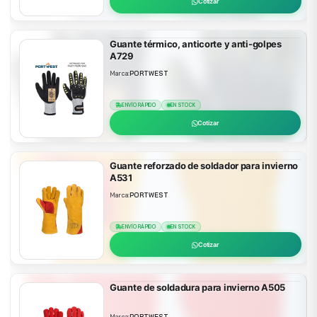
Cotizar
Guante térmico, anticorte y anti-golpes
A729
Marca:
PORTWEST
ENVÍO RÁPIDO
EN STOCK
Cotizar
Guante reforzado de soldador para invierno
A531
Marca:
PORTWEST
ENVÍO RÁPIDO
EN STOCK
Cotizar
Guante de soldadura para invierno A505
Marca:
PORTWEST