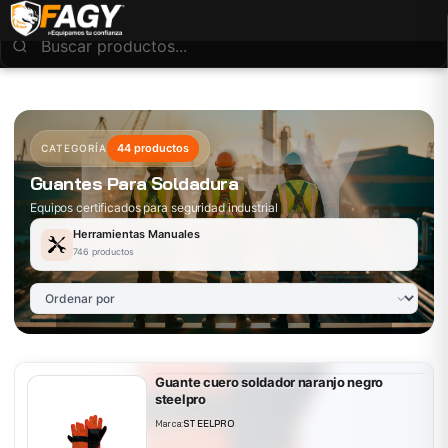
44 productos
CATEGORÍA
Guantes Para Soldadura
Equipos certificados para seguridad industrial
Herramientas Manuales
746 productos
Guante cuero soldador naranjo negro
steelpro
Marca:
STEELPRO