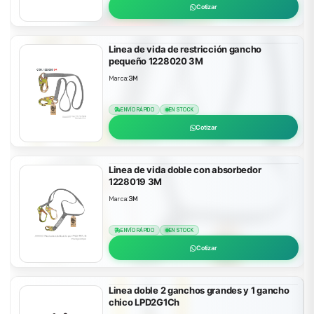
Cotizar
Linea de vida de restricción gancho
pequeño 1228020 3M
Marca:
3M
ENVÍO RÁPIDO
EN STOCK
Cotizar
Linea de vida doble con absorbedor
1228019 3M
Marca:
3M
ENVÍO RÁPIDO
EN STOCK
Cotizar
Linea doble 2 ganchos grandes y 1 gancho
chico LPD2G1Ch