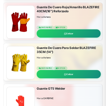
Guante De Cuero Rojo/Amarillo BLAZEFIRE
40CM(16″) Reforzado
Marca:
Astara
ENVÍO RÁPIDO
EN STOCK
Cotizar
Guante De Cuero Para Soldar BLAZEFIRE
35CM (14″)
Marca:
Astara
ENVÍO RÁPIDO
EN STOCK
Cotizar
Guante GT5 Welder
Marca:
CARBYNE