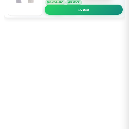
ENVÍO RÁPIDO
EN STOCK
Cotizar
EPP Certificado
ANSI, CE, NIOSH
Envío 24h Lima
48-72h provincias
Asesoría Técnica
(01) 637 1882
+500 Empresas