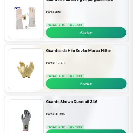
Marca:
Spro
ENVÍO RÁPIDO
EN STOCK
Cotizar
Guantes de Hilo Kevlar Marca Hilter
Marca:
HILTER
ENVÍO RÁPIDO
EN STOCK
Cotizar
Guante Showa Duracoil 346
Marca:
SHOWA
ENVÍO RÁPIDO
EN STOCK