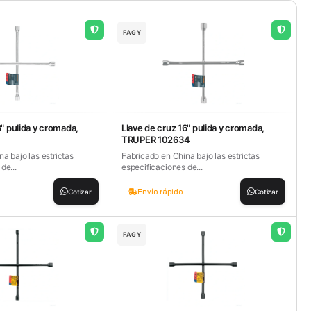
FAGY
8" pulida y cromada,
Llave de cruz 16" pulida y cromada,
TRUPER 102634
a bajo las estrictas
Fabricado en China bajo las estrictas
de...
especificaciones de...
Envío rápido
Cotizar
Cotizar
FAGY