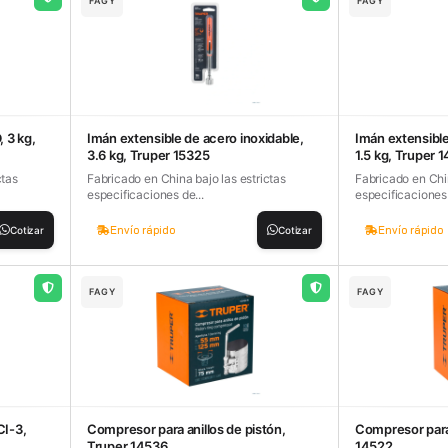
FAGY
FAGY
, 3 kg,
Imán extensible de acero inoxidable,
Imán extensible
3.6 kg, Truper 15325
1.5 kg, Truper 
ctas
Fabricado en China bajo las estrictas
Fabricado en Chin
especificaciones de...
especificaciones 
Envío rápido
Envío rápido
Cotizar
Cotizar
FAGY
FAGY
CI-3,
Compresor para anillos de pistón,
Compresor para 
Truper 14536
14522