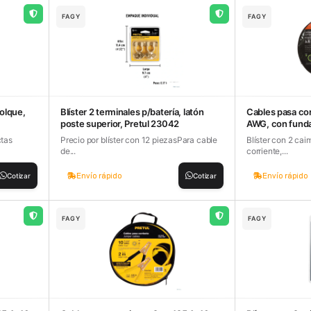
FAGY
FAGY
olque,
Blíster 2 terminales p/batería, latón
Cables pasa cor
poste superior, Pretul 23042
AWG, con funda
ctas
Precio por blíster con 12 piezasPara cable
Blíster con 2 ca
de...
corriente,...
Envío rápido
Envío rápido
Cotizar
Cotizar
FAGY
FAGY