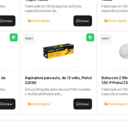
ctas
Fabricado en China bajo las estrictas
Fabricado en Chin
especificaciones de...
especificaciones 
Envío rápido
Envío rápido
Cotizar
Cotizar
FAGY
FAGY
s de
Aspiradora para auto, de 12 volts, Pretul
Bolsa con 2 filt
22090
12V-P Pretul 2
ctas
Incluye Boquilla para ranuras Filtro lavable
Fabricado en Chin
y reutilizableFabricado...
especificaciones 
Envío rápido
Envío rápido
Cotizar
Cotizar