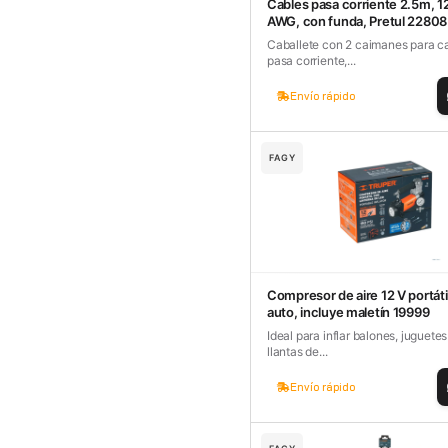
Cables pasa corriente 2.5m, 1
AWG, con funda, Pretul 22808
cavadores y azadón
BULLARD
B
Caballete con 2 caimanes para c
Aspiradora
pasa corriente,...
Cantol
C
Aspiradora para auto
Envío rápido
Carbyne
C
Atornillador de Drywall
Cascos Tridente
C
FAGY
Atornillador de Impacto
Cat
C
Azadón
CEG
C
Badilejos
Chance
C
Balanza digital colgante
Clute
C
Compresor de aire 12 V portátil
Balanza digital de bolsillo
auto, incluye maletín 19999
CMS RESCUE
C
Ideal para inflar balones, juguetes 
Balanza digital para cocina
llantas de...
Confección Nacional
C
Balanza digital para maleta
Envío rápido
Contec
C
Balanza mecánica para cocina
Coverguard
C