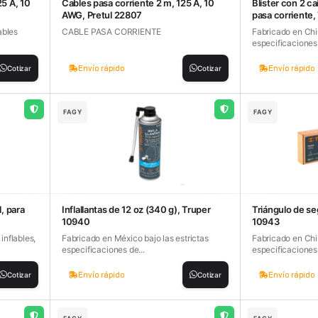
25 A, 10
Cables pasa corriente 2 m, 125 A, 10
Blíster con 2 c
AWG, Pretul 22807
pasa corriente
ables
CABLE PASA CORRIENTE
Fabricado en Chin
especificaciones 
Envío rápido
Envío rápido
Cotizar
Cotizar
FAGY
FAGY
, para
Inflallantas de 12 oz (340 g), Truper
Triángulo de se
10940
10943
inflables,
Fabricado en México bajo las estrictas
Fabricado en Chin
especificaciones de...
especificaciones 
Envío rápido
Envío rápido
Cotizar
Cotizar