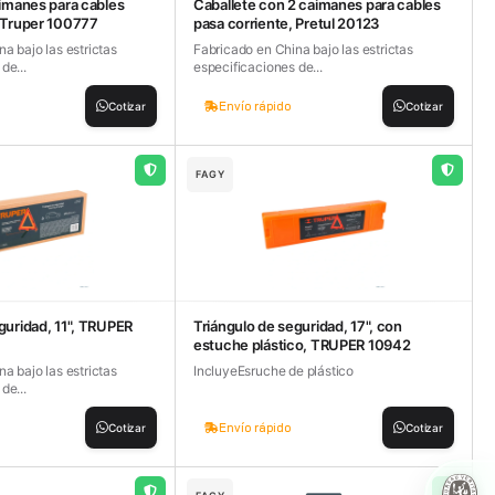
aimanes para cables
Caballete con 2 caimanes para cables
, Truper 100777
pasa corriente, Pretul 20123
a bajo las estrictas
Fabricado en China bajo las estrictas
de...
especificaciones de...
Envío rápido
Cotizar
Cotizar
FAGY
guridad, 11", TRUPER
Triángulo de seguridad, 17", con
estuche plástico, TRUPER 10942
a bajo las estrictas
IncluyeEsruche de plástico
de...
Envío rápido
Cotizar
Cotizar