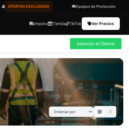
TAS EXCLUSIVAS
Equipos de Protección
Aseso
Imperu
Tienda
TikTok
Ver Precios
Atencion al Cliente
ial
Pro
583