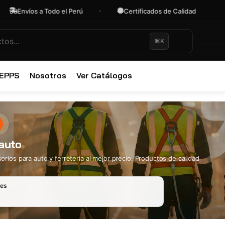
s a Todo el Perú
Certificados de Calidad
OFER
⌘K
 EPPS
Nosotros
Ver Catálogos
✕
auto
rios para auto y ferretería al mejor precio. Productos de calidad
les
Ropa Industr
723 productos