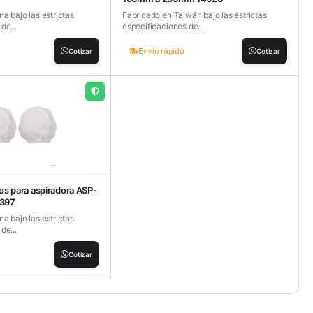
a bajo las estrictas
Fabricado en Taiwán bajo las estrictas
de...
especificaciones de...
Envío rápido
Cotizar
Cotizar
ros para aspiradora ASP-
3397
a bajo las estrictas
de...
Cotizar