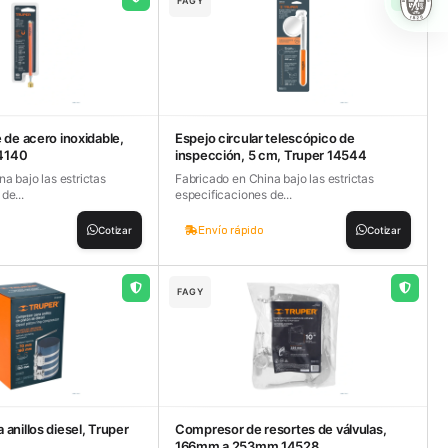
FAGY
 de acero inoxidable,
Espejo circular telescópico de
14140
inspección, 5 cm, Truper 14544
a bajo las estrictas
Fabricado en China bajo las estrictas
de...
especificaciones de...
Envío rápido
Cotizar
Cotizar
FAGY
anillos diesel, Truper
Compresor de resortes de válvulas,
166mm a 253mm 14528