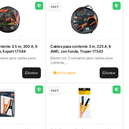
FAGY
riente 3.5 m, 350 A, 6
Cables pasa corriente 3 m, 225 A, 8
, Expert 17544
AWG, con funda, Truper 17543
imanes para cables pasa
Blíster con 2 caimanes para cables pasa
corriente,...
Envío rápido
Cotizar
Cotizar
FAGY