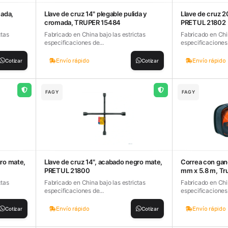
mada,
Llave de cruz 14" plegable pulida y
Llave de cruz 2
cromada, TRUPER 15484
PRETUL 21802
ctas
Fabricado en China bajo las estrictas
Fabricado en Chin
especificaciones de...
especificaciones 
Envío rápido
Envío rápido
Cotizar
Cotizar
FAGY
FAGY
gro mate,
Llave de cruz 14", acabado negro mate,
Correa con gan
PRETUL 21800
mm x 5.8 m, Tr
ctas
Fabricado en China bajo las estrictas
Fabricado en Chin
especificaciones de...
especificaciones 
Envío rápido
Envío rápido
Cotizar
Cotizar