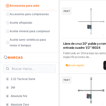
Accesorios para auto
FAGY
Accesorios para compresoras
Aceite aflojatodo
Aceite mineral para compresor
Aceite semi-sintéticos para
Llave de cruz 20" pulida y cr
motor 4 tiempos
entrada cuadro 1/2" 18024
Fabricado en China bajo las estri
Aceite sintéticos para motor 2
especificaciones de...
MARCAS
tiempos
Envío rápido
Aceite, grasa y lubricantes
Aceiteras
2.22 Tactical Serie
2
FAGY
Alambre de púas
3M
3
Alicate de corte diagonal
Absolute fire
A
Alicate de corte para electrónica
Absolute Zero
A