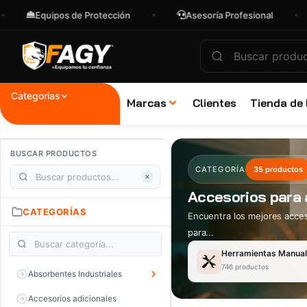
uipos de Protección
Asesoría Profesional
Envío
Categorias
Marcas
Clientes
Tienda de
BUSCAR PRODUCTOS
CATEGORÍA
35 productos
Accesorios para 
CATEGORÍAS
Encuentra los mejores acceso
para...
Herramientas Manua
746 productos
Absorbentes Industriales
Accesorios adicionales