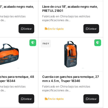
0", acabado negro mate,
Llave de cruz 18", acabado negro mate,
PRETUL 21801
a bajo las estrictas
Fabricado en China bajo las estrictas
de...
especificaciones de...
Envío rápido
Cotizar
Cotizar
FAGY
chos para remolque, 48
Cuerda con ganchos para remolque, 27
uper 18344
mm x 4.5 m, Truper 18346
a bajo las estrictas
Fabricado en China bajo las estrictas
de...
especificaciones de...
Envío rápido
Cotizar
Cotizar