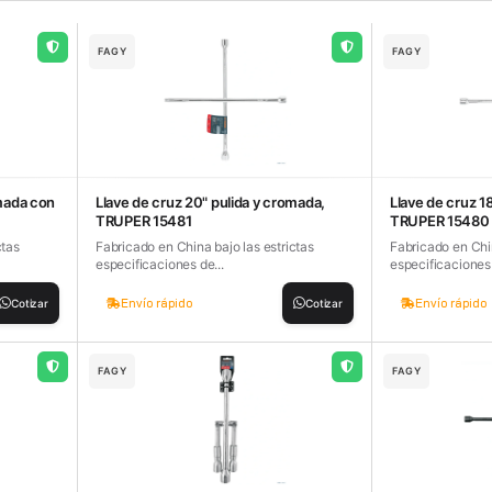
FAGY
FAGY
omada con
Llave de cruz 20" pulida y cromada,
Llave de cruz 1
TRUPER 15481
TRUPER 15480
ctas
Fabricado en China bajo las estrictas
Fabricado en Chin
especificaciones de...
especificaciones 
Envío rápido
Envío rápido
Cotizar
Cotizar
FAGY
FAGY