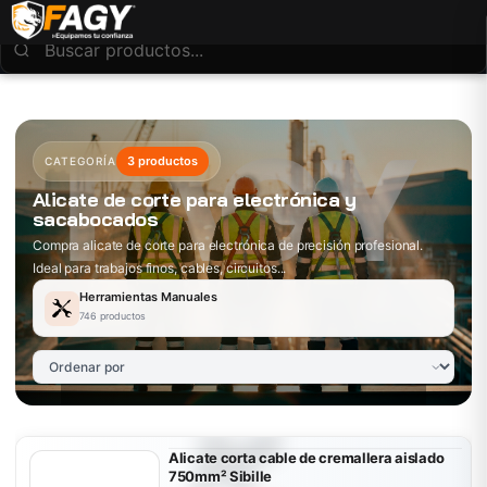
3 productos
CATEGORÍA
Alicate de corte para electrónica y
sacabocados
Compra alicate de corte para electrónica de precisión profesional.
Ideal para trabajos finos, cables, circuitos...
Herramientas Manuales
746 productos
Alicate corta cable de cremallera aislado
750mm² Sibille