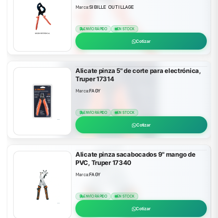
Marca:
SIBILLE OUTILLAGE
ENVÍO RÁPIDO
EN STOCK
Cotizar
Alicate pinza 5" de corte para electrónica,
Truper 17314
Marca:
FAGY
ENVÍO RÁPIDO
EN STOCK
Cotizar
Alicate pinza sacabocados 9" mango de
PVC, Truper 17340
Marca:
FAGY
ENVÍO RÁPIDO
EN STOCK
Cotizar