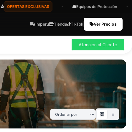
AS EXCLUSIVAS
Equipos de Protección
Asesor
Imperu
Tienda
TikTok
Ver Precios
Atencion al Cliente
ial
Pro
583