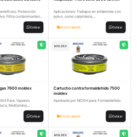
beneficios: Protección
Aplicaciones: Trabajos en ambientes con
iva: Filtra contaminantes...
polvo, como carpintería,...
Envío rápido
Cotizar
Cotizar
MOLDEX
 gas 7600 moldex
Cartucho contra formaldehido 7500
moldex
OSH Para: Vapores
Aprobado por NIOSH para: Formaldehído.
aco, Metilamina,...
Envío rápido
Cotizar
Cotizar
MOLDEX