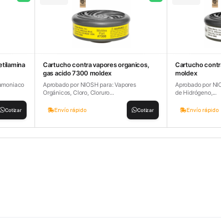
tilamina
Cartucho contra vapores organicos,
Cartucho contr
gas acido 7300 moldex
moldex
 amoniaco
Aprobado por NIOSH para: Vapores
Aprobado por NIO
Orgánicos, Cloro, Cloruro...
de Hidrógeno,...
Envío rápido
Envío rápido
Cotizar
Cotizar