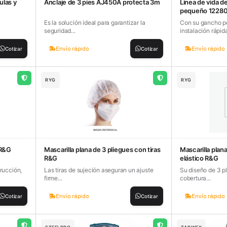
ulas y
Anclaje de 3 pies AJ450A protecta 3m
Linea de vida d
pequeño 1228
Es la solución ideal para garantizar la
Con su gancho p
seguridad...
instalación rápida
Envío rápido
Envío rápido
Cotizar
Cotizar
RYG
RYG
 R&G
Mascarilla plana de 3 pliegues con tiras
Mascarilla plan
R&G
elástico R&G
rucción,
Las tiras de sujeción aseguran un ajuste
Su diseño de 3 p
firme...
cobertura...
Envío rápido
Envío rápido
Cotizar
Cotizar