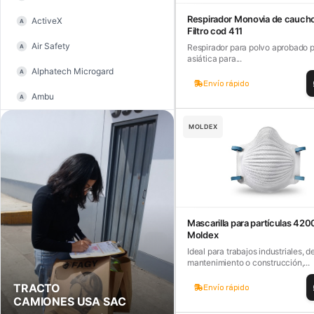
y sacabocados
Respirador Monovia de cauch
ActiveX
A
Alicate de hacendado
Filtro cod 411
Air Safety
Respirador para polvo aprobado 
A
Alicate de mecánico
asiática para...
Alphatech Microgard
A
Alicate de presión
Envío rápido
Ambu
A
Alicate de punta curva
American Bull
A
MOLDEX
Alicate de punta y corte
Ansell
A
Alicate para anillo de retención
Aquavest
A
Alicate pelacables y
ASA
ponchadoras
A
Astara
Mascarilla para partículas 42
Alicate pico de loro
A
Moldex
Astor
Alicate punta de aguja
A
Ideal para trabajos industriales, d
mantenimiento o construcción,...
ASTTAR
Alicate punta redonda
A
TRACTO
Envío rápido
Avery Dennison
CAMIONES USA SAC
Alicate tipo tenaza
A