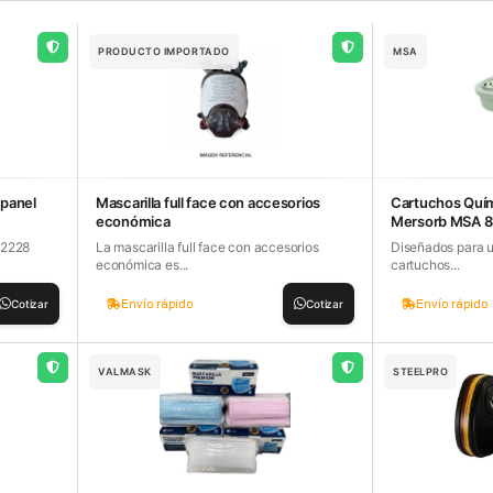
PRODUCTO IMPORTADO
MSA
 panel
Mascarilla full face con accesorios
Cartuchos Quí
económica
Mersorb MSA 8
02228
La mascarilla full face con accesorios
Diseñados para un
económica es...
cartuchos...
Envío rápido
Envío rápido
Cotizar
Cotizar
VALMASK
STEELPRO