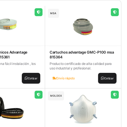
MSA
micos Advantage
Cartuchos advantage GMC-P100 msa
15361
815364
a fácil instalación , los
Producto certificado de alta calidad para
uso industrial y profesional.
Envío rápido
Cotizar
Cotizar
MOLDEX