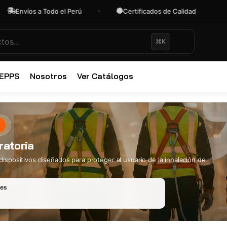
 a Todo el Perú
Certificados de Calidad
OFERT
⌘K
 EPPS
Nosotros
Ver Catálogos
✕
ratoria
dispositivos diseñados para proteger al usuario de la inhalación de
les
Ropa Industr
723 productos