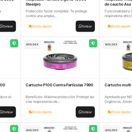
Steelpro
de caucho Asa
a
Protección facial completa: Te protege
Funcionalidad y 
contra una amplia...
respiratoria efect
Envío rápido
Envío rápido
Cotizar
Cotizar
MOLDEX
MOLDEX
100
Cartucho P100 Contra Partículas 7990
Cartucho multi
duce el
Beneficios: Máxima protección: Protege las
Aprobado por NI
vías respiratorias de...
Orgánicos, Amoní
Envío rápido
Envío rápido
Cotizar
Cotizar
MOLDEX
MOLDEX