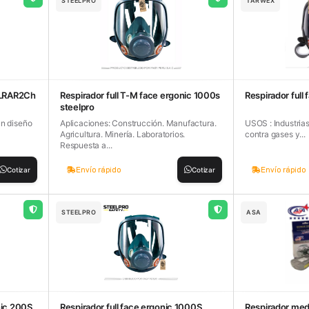
STEELPRO
TARWEX
 LRAR2Ch
Respirador full T-M face ergonic 1000s
Respirador full 
steelpro
un diseño
Aplicaciones: Construcción. Manufactura.
USOS : Industria
Agricultura. Minería. Laboratorios.
contra gases y...
Respuesta a...
Envío rápido
Envío rápido
Cotizar
Cotizar
STEELPRO
ASA
nic 200S
Respirador full face ergonic 1000S
Respirador med