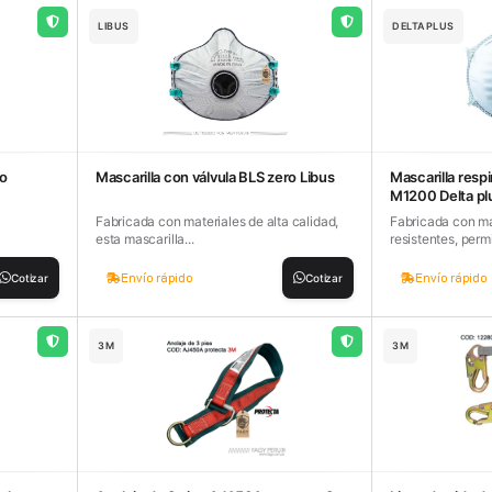
LIBUS
DELTAPLUS
co
Mascarilla con válvula BLS zero Libus
Mascarilla resp
M1200 Delta pl
Fabricada con materiales de alta calidad,
Fabricada con mat
esta mascarilla...
resistentes, permi
Envío rápido
Envío rápido
Cotizar
Cotizar
3M
3M