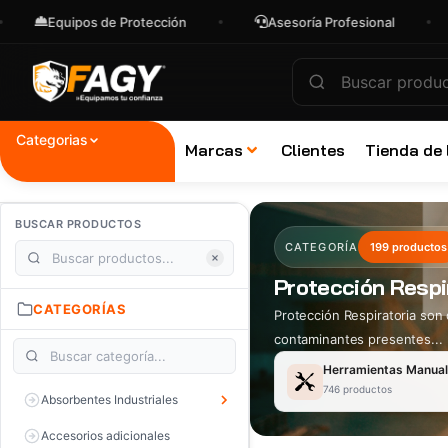
ipos de Protección
Asesoría Profesional
Envíos
Categorias
Marcas
Clientes
Tienda de
BUSCAR PRODUCTOS
CATEGORÍA
199 productos
Protección Respi
CATEGORÍAS
Protección Respiratoria son 
contaminantes presentes...
Herramientas Manua
746 productos
Absorbentes Industriales
Accesorios adicionales