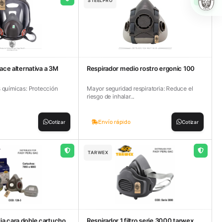
STEELPRO
face alternativa a 3M
Respirador medio rostro ergonic 100
s químicas: Protección
Mayor seguridad respiratoria: Reduce el
riesgo de inhalar...
Envío rápido
Cotizar
Cotizar
TARWEX
ia cara doble cartucho
Respirador 1 filtro serie 3000 tarwex