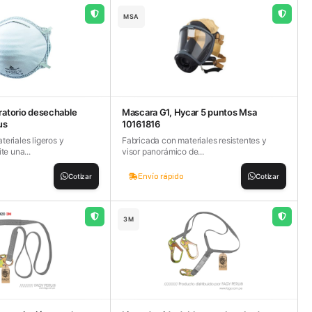
MSA
iratorio desechable
Mascara G1, Hycar 5 puntos Msa
us
10161816
eriales ligeros y
Fabricada con materiales resistentes y
te una...
visor panorámico de...
Envío rápido
Cotizar
Cotizar
3M