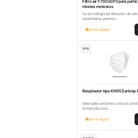
Filtro air F700vGP3 para partíc
niveles molestos
cavadores y azadón
BULLARD
B
Su tecnología de filtración de alto
Aspiradora
rendimiento permite...
Cantol
C
Aspiradora para auto
Envío rápido
Carbyne
C
Atornillador de Drywall
Cascos Tridente
C
RYG
Atornillador de Impacto
Cat
C
Azadón
CEG
C
Badilejos
Chance
C
Balanza digital colgante
Clute
C
Respirador tipo KN95 Earloop
Balanza digital de bolsillo
CMS RESCUE
C
Ideal para sectores como la const
Balanza digital para cocina
la manufactura...
Confección Nacional
C
Balanza digital para maleta
Envío rápido
Contec
C
Balanza mecánica para cocina
Coverguard
C