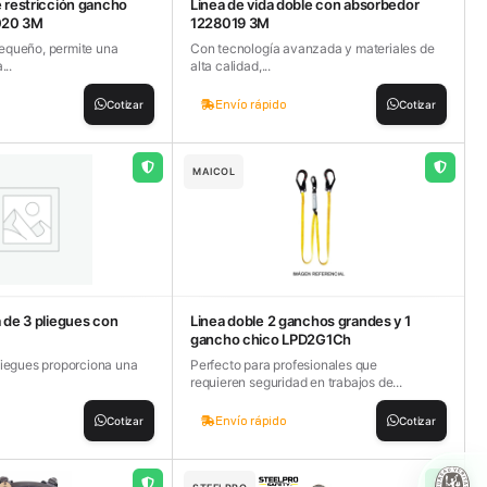
e restricción gancho
Linea de vida doble con absorbedor
020 3M
1228019 3M
equeño, permite una
Con tecnología avanzada y materiales de
...
alta calidad,...
Envío rápido
Cotizar
Cotizar
MAICOL
a de 3 pliegues con
Linea doble 2 ganchos grandes y 1
gancho chico LPD2G1Ch
liegues proporciona una
Perfecto para profesionales que
requieren seguridad en trabajos de...
Envío rápido
Cotizar
Cotizar