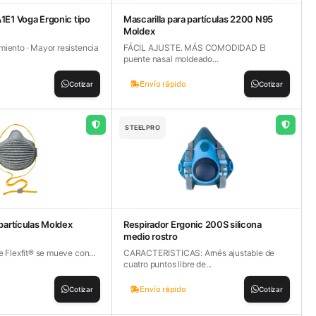
1E1 Voga Ergonic tipo
Mascarilla para partículas 2200 N95
Moldex
miento · Mayor resistencia
FÁCIL AJUSTE. MÁS COMODIDAD El
puente nasal moldeado...
Envío rápido
Cotizar
Cotizar
STEELPRO
 partículas Moldex
Respirador Ergonic 200S silicona
medio rostro
e Flexfit® se mueve con...
CARACTERISTICAS: Arnés ajustable de
cuatro puntos libre de...
Envío rápido
Cotizar
Cotizar