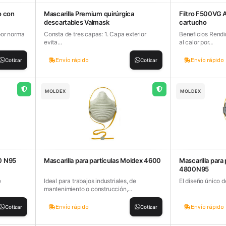
o con
Mascarilla Premium quirúrgica
Filtro F500VG A
descartables Valmask
cartucho
por norma
Consta de tres capas: 1. Capa exterior
Beneficios Rendi
evita...
al calor por...
Envío rápido
Envío rápido
Cotizar
Cotizar
MOLDEX
MOLDEX
00 N95
Mascarilla para partículas Moldex 4600
Mascarilla para
4800N95
e
Ideal para trabajos industriales, de
El diseño único d
mantenimiento o construcción,...
Envío rápido
Envío rápido
Cotizar
Cotizar