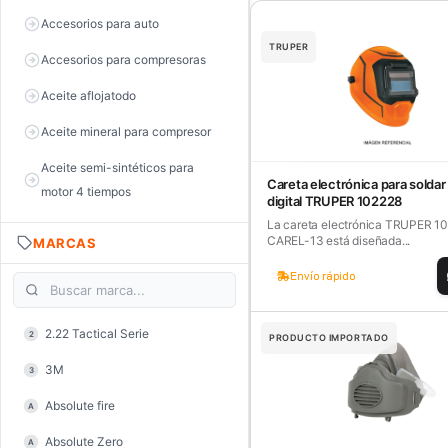
Accesorios para auto
TRUPER
Accesorios para compresoras
Aceite aflojatodo
Aceite mineral para compresor
Aceite semi-sintéticos para
Careta electrónica para soldar
motor 4 tiempos
digital TRUPER 102228
La careta electrónica TRUPER 1
Aceite sintéticos para motor 2
CAREL-13 está diseñada...
MARCAS
tiempos
Envío rápido
Aceite, grasa y lubricantes
Aceiteras
2.22 Tactical Serie
2
PRODUCTO IMPORTADO
Alambre de púas
3M
3
Alicate de corte diagonal
Absolute fire
A
Alicate de corte para electrónica
Absolute Zero
A