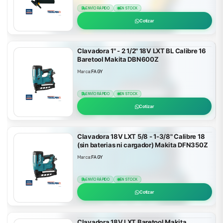
ENVÍO RÁPIDO
EN STOCK
Cotizar
Clavadora 1" - 2 1/2" 18V LXT BL Calibre 16
Baretool Makita DBN600Z
Marca:
FAGY
ENVÍO RÁPIDO
EN STOCK
Cotizar
Clavadora 18V LXT 5/8 - 1-3/8" Calibre 18
(sin baterias ni cargador) Makita DFN350Z
Marca:
FAGY
ENVÍO RÁPIDO
EN STOCK
Cotizar
Clavadora 18V LXT Baretool Makita