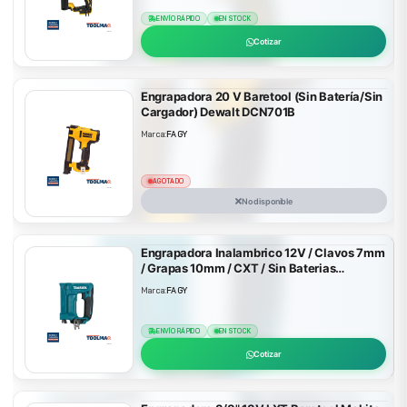
ENVÍO RÁPIDO
EN STOCK
Cotizar
Engrapadora 20 V Baretool (Sin Batería/Sin
Cargador) Dewalt DCN701B
Marca:
FAGY
AGOTADO
No disponible
Engrapadora Inalambrico 12V / Clavos 7mm
/ Grapas 10mm / CXT / Sin Baterias
ST113DZ
Marca:
FAGY
ENVÍO RÁPIDO
EN STOCK
Cotizar