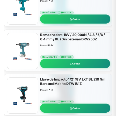
Marca:
FAGY
ENVÍO RÁPIDO
EN STOCK
Cotizar
Remachadora 18V / 20,000N / 4.8 / 5/6 /
6.4 mm / BL / Sin baterias DRV250Z
Marca:
FAGY
ENVÍO RÁPIDO
EN STOCK
Cotizar
Llave de Impacto 1/2" 18V LXT BL 210 Nm
Baretool Makita DTW181Z
Marca:
FAGY
ENVÍO RÁPIDO
EN STOCK
Cotizar