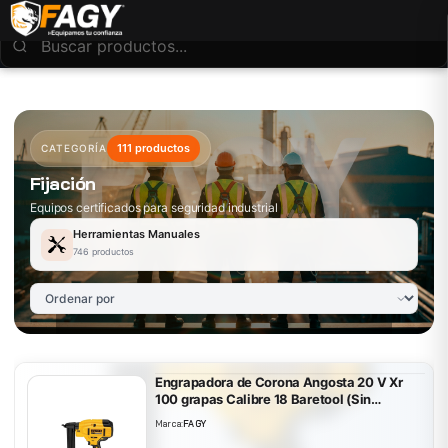
111 productos
CATEGORÍA
Fijación
Equipos certificados para seguridad industrial
Herramientas Manuales
746 productos
Engrapadora de Corona Angosta 20 V Xr
100 grapas Calibre 18 Baretool (Sin
Batería/Sin Cargador) Dewalt DCN681B
Marca:
FAGY