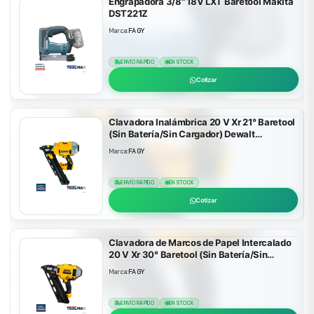
Engrapadora 3/8" 18V LXT Baretool Makita
DST221Z
Marca:
FAGY
ENVÍO RÁPIDO
EN STOCK
Cotizar
Clavadora Inalámbrica 20 V Xr 21° Baretool
(Sin Batería/Sin Cargador) Dewalt
DCN21PLB
Marca:
FAGY
ENVÍO RÁPIDO
EN STOCK
Cotizar
Clavadora de Marcos de Papel Intercalado
20 V Xr 30° Baretool (Sin Batería/Sin
Cargador) Dewalt DCN692B
Marca:
FAGY
ENVÍO RÁPIDO
EN STOCK