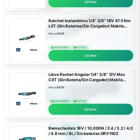
Cotizar
Ratchet Inalambrico 1/4'' 3/8'' 18V 47.5 Nm
LXT (Sin Baterias/Sin Cargador) Makita
DWR180Z
Marca:
FAGY
ENVÍO RÁPIDO
EN STOCK
Cotizar
Llave Rachet Angular 1/4'' 3/8'' 12V Max
CXT (Sin Bateria/Sin Cargador) Makita
WR100DZ
Marca:
FAGY
ENVÍO RÁPIDO
EN STOCK
Cotizar
Remachadora 18V / 10,000N / 2.4 / 3.2 / 4.0
/ 4.8 mm / BL / Sin baterias DRV150Z