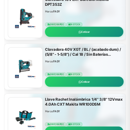
DPT353Z
Marca:
FAGY
ENVÍO RÁPIDO
EN STOCK
Cotizar
Clavadora 40V XGT / BL / (acabado duro) /
(5/8" - 1-5/8") / Cal 18 / Sin Baterías
FN001GZ
Marca:
FAGY
ENVÍO RÁPIDO
EN STOCK
Cotizar
Llave Rachet Inalámbrica 1/4'' 3/8'' 12Vmax
4.0Ah CXT Makita WR100DSM
Marca:
FAGY
ENVÍO RÁPIDO
EN STOCK