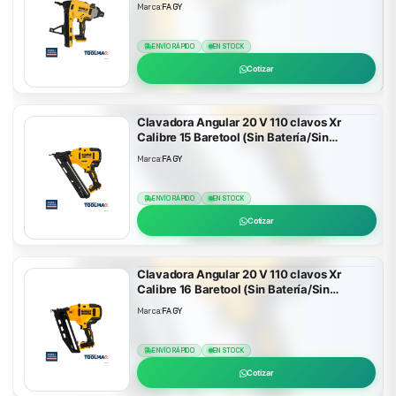
Marca:
FAGY
ENVÍO RÁPIDO
EN STOCK
Cotizar
Clavadora Angular 20 V 110 clavos Xr
Calibre 15 Baretool (Sin Batería/Sin
Cargador) Dewalt DCN650B
Marca:
FAGY
ENVÍO RÁPIDO
EN STOCK
Cotizar
Clavadora Angular 20 V 110 clavos Xr
Calibre 16 Baretool (Sin Batería/Sin
Cargador) Dewalt DCN660B
Marca:
FAGY
ENVÍO RÁPIDO
EN STOCK
Cotizar