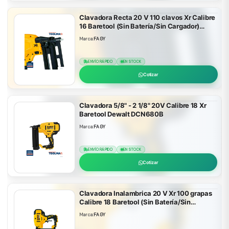
Clavadora Recta 20 V 110 clavos Xr Calibre
16 Baretool (Sin Batería/Sin Cargador)
Dewalt DCN662B
Marca:
FAGY
ENVÍO RÁPIDO
EN STOCK
Cotizar
Clavadora 5/8" - 2 1/8" 20V Calibre 18 Xr
Baretool Dewalt DCN680B
Marca:
FAGY
ENVÍO RÁPIDO
EN STOCK
Cotizar
Clavadora Inalambrica 20 V Xr 100 grapas
Calibre 18 Baretool (Sin Batería/Sin
Cargador) Dewalt DCN682B
Marca:
FAGY