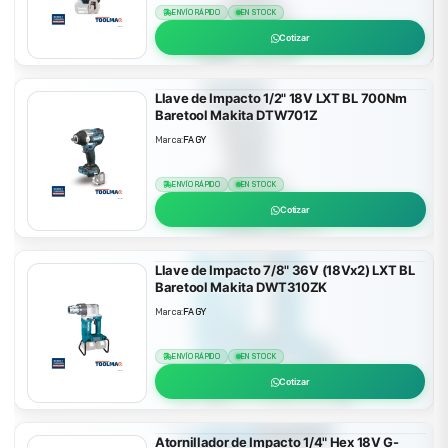
ENVÍO RÁPIDO
EN STOCK
Cotizar
Llave de Impacto 1/2" 18V LXT BL 700Nm
Baretool Makita DTW701Z
Marca:
FAGY
ENVÍO RÁPIDO
EN STOCK
Cotizar
Llave de Impacto 7/8" 36V (18Vx2) LXT BL
Baretool Makita DWT310ZK
Marca:
FAGY
ENVÍO RÁPIDO
EN STOCK
Cotizar
Atornillador de Impacto 1/4" Hex 18V G-