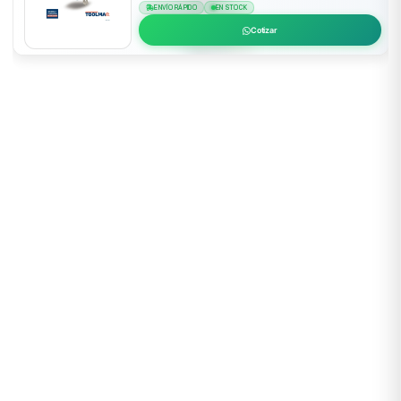
ENVÍO RÁPIDO
EN STOCK
Cotizar
EPP Certificado
ANSI, CE, NIOSH
Envío 24h Lima
48-72h provincias
Asesoría Técnica
(01) 637 1882
+500 Empresas