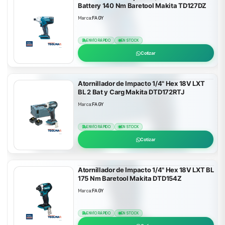
Battery 140 Nm Baretool Makita TD127DZ
Marca:
FAGY
ENVÍO RÁPIDO
EN STOCK
Cotizar
Atornillador de Impacto 1/4" Hex 18V LXT
BL 2 Bat y Carg Makita DTD172RTJ
Marca:
FAGY
ENVÍO RÁPIDO
EN STOCK
Cotizar
Atornillador de Impacto 1/4" Hex 18V LXT BL
175 Nm Baretool Makita DTD154Z
Marca:
FAGY
ENVÍO RÁPIDO
EN STOCK