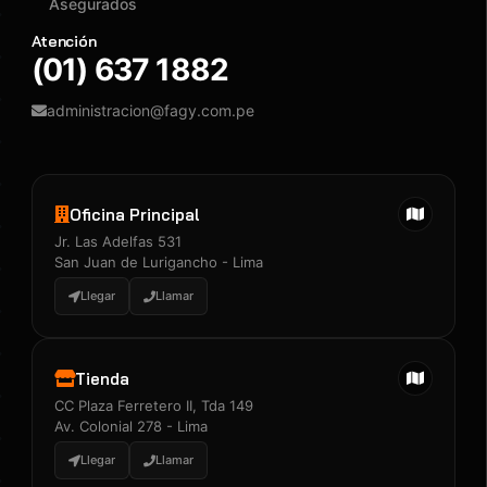
Asegurados
Atención
(01) 637 1882
administracion@fagy.com.pe
Oficina Principal
Jr. Las Adelfas 531
San Juan de Lurigancho - Lima
Llegar
Llamar
Tienda
CC Plaza Ferretero II, Tda 149
Av. Colonial 278 - Lima
Llegar
Llamar