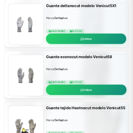
Guante deltanocut modelo Venicut5X1
Marca:
Deltaplus
ENVÍO RÁPIDO
EN STOCK
Cotizar
Guante econocut modelo Venicut58
Marca:
Deltaplus
ENVÍO RÁPIDO
EN STOCK
Cotizar
Guante tejido Heatnocut modelo Venicut55
Marca:
Deltaplus