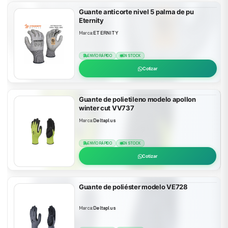
Guante anticorte nivel 5 palma de pu
Eternity
Marca:
ETERNITY
ENVÍO RÁPIDO
EN STOCK
Cotizar
Guante de polietileno modelo apollon
winter cut VV737
Marca:
Deltaplus
ENVÍO RÁPIDO
EN STOCK
Cotizar
Guante de poliéster modelo VE728
Marca:
Deltaplus