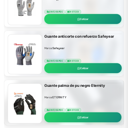
ENVÍO RÁPIDO
EN STOCK
Cotizar
Guante anticorte con refuerzo Safeyear
Marca:
Safeyear
ENVÍO RÁPIDO
EN STOCK
Cotizar
Guante palma de pu negro Eternity
Marca:
ETERNITY
ENVÍO RÁPIDO
EN STOCK
Cotizar