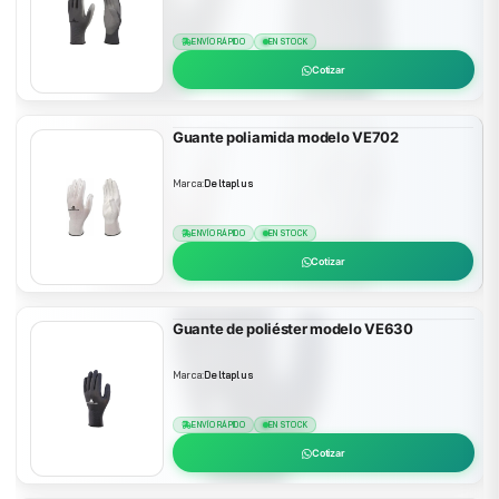
ENVÍO RÁPIDO
EN STOCK
Cotizar
Guante poliamida modelo VE702
Marca:
Deltaplus
ENVÍO RÁPIDO
EN STOCK
Cotizar
Guante de poliéster modelo VE630
Marca:
Deltaplus
ENVÍO RÁPIDO
EN STOCK
Cotizar