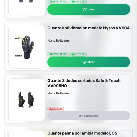
ENVÍO RÁPIDO
EN STOCK
Cotizar
Guante antivibración modelo Nysos VV904
Marca:
Deltaplus
ENVÍO RÁPIDO
EN STOCK
Cotizar
Guante 3 dedos cortados Safe & Touch
VV905NO
Marca:
Deltaplus
AGOTADO
No disponible
Guante palma poliamida modelo EOS