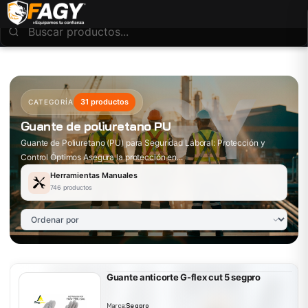
31 productos
CATEGORÍA
Guante de poliuretano PU
Guante de Poliuretano (PU) para Seguridad Laboral: Protección y
Control Óptimos Asegura la protección en...
Herramientas Manuales
746 productos
Guante anticorte G-flex cut 5 segpro
Marca:
Segpro