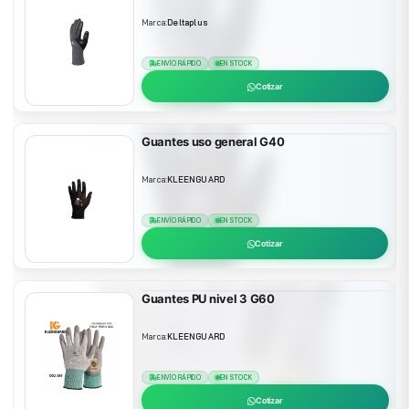
Marca:
Deltaplus
ENVÍO RÁPIDO
EN STOCK
Cotizar
Guantes uso general G40
Marca:
KLEENGUARD
ENVÍO RÁPIDO
EN STOCK
Cotizar
Guantes PU nivel 3 G60
Marca:
KLEENGUARD
ENVÍO RÁPIDO
EN STOCK
Cotizar