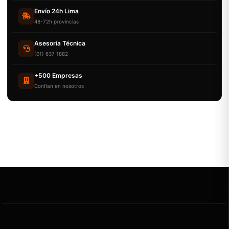
Envío 24h Lima
48-72h provincias
Asesoría Técnica
(01) 637 1882
+500 Empresas
Confían en nosotros