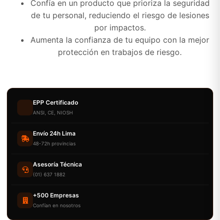
Confía en un producto que prioriza la seguridad
de tu personal, reduciendo el riesgo de lesiones
por impactos.
Aumenta la confianza de tu equipo con la mejor
protección en trabajos de riesgo.
EPP Certificado
ANSI, CE, NIOSH
Envío 24h Lima
48-72h provincias
Asesoría Técnica
(01) 637 1882
+500 Empresas
Confían en nosotros