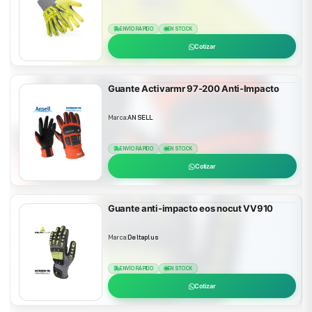
ENVÍO RÁPIDO
EN STOCK
Cotizar
Guante Activarmr 97-200 Anti-Impacto
Marca:
ANSELL
ENVÍO RÁPIDO
EN STOCK
Cotizar
Guante anti-impacto eos nocut VV910
Marca:
Deltaplus
ENVÍO RÁPIDO
EN STOCK
Cotizar