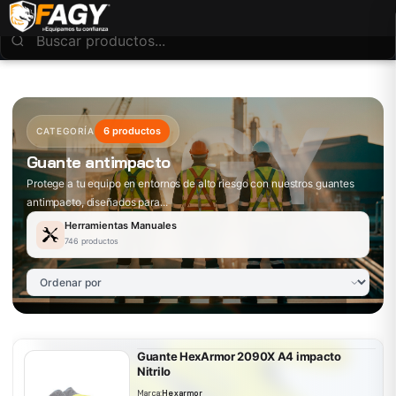
6 productos
CATEGORÍA
Guante antimpacto
Protege a tu equipo en entornos de alto riesgo con nuestros guantes
antimpacto, diseñados para...
Herramientas Manuales
746 productos
Guante HexArmor 2090X A4 impacto
Nitrilo
Marca:
Hexarmor