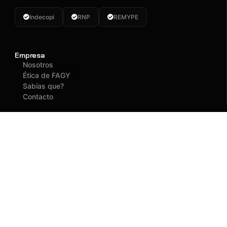
Indecopi
RNP
REMYPE
Empresa
Nosotros
Ética de FAGY
Sabías que?
Contacto
Servicios
Reclamaciones
Asegurados
Atención
(01) 637 1882
administracion@fagy.com.pe