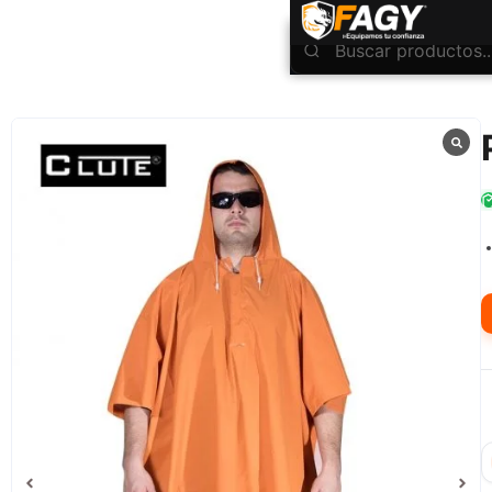
INICIO
Protección Corporal
Poncho Pvc Naranja
/
/