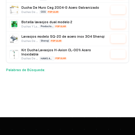
Ducha De Muro Ceg 2004-G Acero Galvanizado
Cotizar
Duchas De Acero Galvanizado
CEG
POPULAR
Botella lavaojos dual modelo 2
Cotizar
Duchas Y Lavaojos
Producto Importado
POPULAR
Lavaojos modelo SQ-20 de acero inox 304 Shenqi
Cotizar
Duchas De Pared
Shenqi
POPULAR
Kit Ducha Lavaojos H-Axion CL-001i Acero
Inoxidable
Cotizar
Duchas De Acero Inoxidable
HAWS AVLIS
POPULAR
Lavaojos 01035501 encon
Palabras de Búsqueda:
Cotizar
Duchas De Pared
Encon
POPULAR