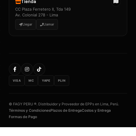
Tienda
CC Plaza Ferretero II, Tda 149
Av. Colonial 278 - Lima
Llegar
Llamar
VISA
MC
YAPE
PLIN
© FAGY PERU ®. Distribuidor y Proveedor de EPPs en Lima, Perú.
Términos y Condiciones
Plazos de Entrega
Costos y Entrega
Formas de Pago