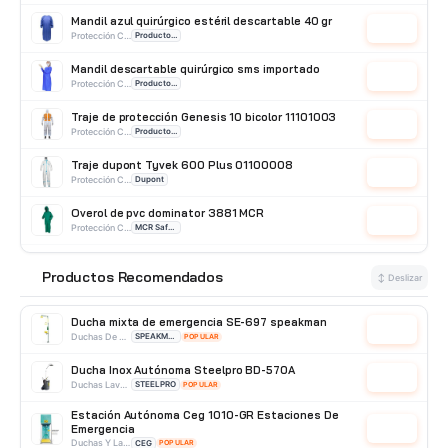
Mandil azul quirúrgico estéril descartable 40 gr
Cotizar
Protección Corporal
Producto Importado
Mandil descartable quirúrgico sms importado
Cotizar
Protección Corporal
Producto Importado
Traje de protección Genesis 10 bicolor 11101003
Cotizar
Protección Corporal
Producto Importado
Traje dupont Tyvek 600 Plus 01100008
Cotizar
Protección Corporal
Dupont
Overol de pvc dominator 3881 MCR
Cotizar
Protección Corporal
MCR Safety
Mandil de visita descartable marca Isudamericana
Cotizar
Productos Recomendados
Protección Corporal
Isudamericana
⭐
↕ Deslizar
Ducha mixta de emergencia SE-697 speakman
Cotizar
Duchas De Acero Inoxidable
SPEAKMAN
POPULAR
Ducha Inox Autónoma Steelpro BD-570A
Cotizar
Duchas Lavaojos Portatiles
STEELPRO
POPULAR
Estación Autónoma Ceg 1010-GR Estaciones De
Emergencia
Cotizar
Duchas Y Lavaojos
CEG
POPULAR