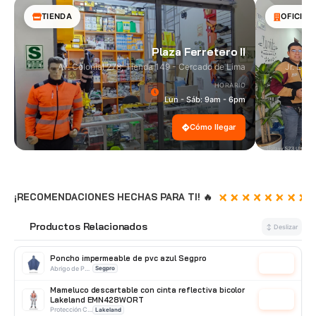
TIENDA
OFICINA
Plaza Ferretero II
Av. Colonial 278, Tienda 149 - Cercado de Lima
Jr. Las
HORARIO
Lun - Sáb: 9am - 6pm
Cómo llegar
¡RECOMENDACIONES HECHAS PARA TI! 🔥
Productos Relacionados
🔗
↕ Deslizar
Poncho impermeable de pvc azul Segpro
Cotizar
Abrigo de PVC
Segpro
Mameluco descartable con cinta reflectiva bicolor
Lakeland EMN428WORT
Cotizar
Protección Corporal
Lakeland