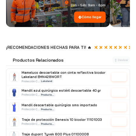
Lun - Sáb: 9am - 6pm
Cómo llegar
¡RECOMENDACIONES HECHAS PARA TI! 🔥
Productos Relacionados
🔗
↕ Deslizar
Mameluco descartable con cinta reflectiva bicolor
Lakeland EMN428WORT
Cotizar
Protección Corporal
Lakeland
Mandil azul quirúrgico estéril descartable 40 gr
Cotizar
Protección Corporal
Producto Importado
Mandil descartable quirúrgico sms importado
Cotizar
Protección Corporal
Producto Importado
Traje de protección Genesis 10 bicolor 11101003
Cotizar
Protección Corporal
Producto Importado
Traje dupont Tyvek 600 Plus 01100008