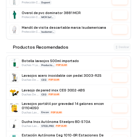
Cotizar
Protección Corporal
Dupont
Overol de pvc dominator 3881 MCR
Cotizar
Protección Corporal
MCR Safety
Mandil de visita descartable marca Isudamericana
Cotizar
Protección Corporal
Isudamericana
Traje Tyvek blanco de 63 gr Micromax Airflex
Cotizar
Productos Recomendados
Protección Corporal
Producto Importado
⭐
↕ Deslizar
Botella lavaojos 500ml importado
Cotizar
Duchas Y Lavaojos
Producto Importado
POPULAR
Lavaojos acero inoxidable con pedal 3003-R25
Cotizar
Duchas De Acero Inoxidable
CEG
POPULAR
Lavaojo de pared inox CEG 3002-ABS
Cotizar
Duchas De Pared
CEG
POPULAR
Lavaojos portátil por gravedad 14 galones encon
01104050
Cotizar
Duchas Lavaojos Portatiles
Encon
POPULAR
Ducha Inox Autónoma Steelpro BD-570A
Cotizar
Duchas Lavaojos Portatiles
STEELPRO
POPULAR
Estación Autónoma Ceg 1010-GR Estaciones De