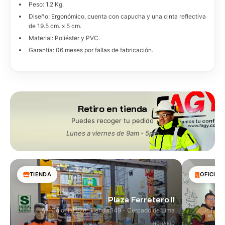
Peso: 1.2 Kg.
Diseño: Ergonómico, cuenta con capucha y una cinta reflectiva
de 19.5 cm. x 5 cm.
Material: Poliéster y PVC.
Garantía: 06 meses por fallas de fabricación.
Retiro en tienda
Puedes recoger tu pedido
Lunes a viernes de 9am - 5pm
TIENDA
OFICINA
Plaza Ferretero II
Av. Colonial 278, Tienda 149 - Cercado de Lima
Jr. Las
HORARIO