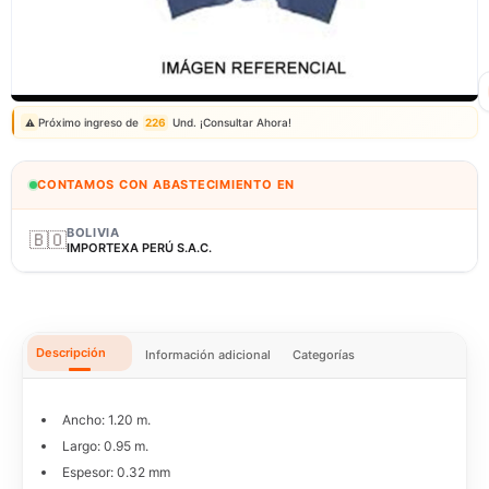
Correo: ventas@fagy.com.pe
(01) 6371882 - 915 330 639
Próximo ingreso de
226
Und. ¡Consultar Ahora!
⚠️
CONTAMOS CON ABASTECIMIENTO EN
BOLIVIA
🇧🇴
IMPORTEXA PERÚ S.A.C.
Descripción
Información adicional
Categorías
Ancho: 1.20 m.
Largo: 0.95 m.
Espesor: 0.32 mm