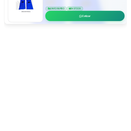
ENVÍO RÁPIDO
EN STOCK
Cotizar
MCR Safety
Distribuidor de
MCR Safety
Descubre la amplia gama
de productos de
MCR Safety
, diseñados para
garantizar la
protección y el confort
de los
trabajadores en entornos de alto riesgo. Con más de
40 años de experiencia en la industria, MCR Safety