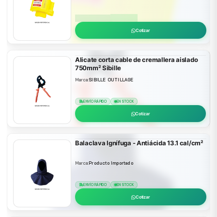
ENVÍO RÁPIDO
EN STOCK
Cotizar
Alicate corta cable de cremallera aislado
750mm² Sibille
Marca:
SIBILLE OUTILLAGE
ENVÍO RÁPIDO
EN STOCK
Cotizar
Balaclava Ignífuga - Antiácida 13.1 cal/cm²
Marca:
Producto Importado
ENVÍO RÁPIDO
EN STOCK
Cotizar