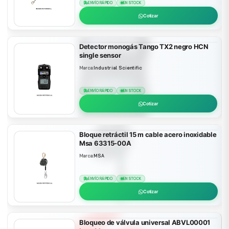
ENVÍO RÁPIDO
EN STOCK
Cotizar
Detector monogás Tango TX2 negro HCN
single sensor
Marca:
Industrial Scientific
ENVÍO RÁPIDO
EN STOCK
Cotizar
Bloque retráctil 15 m cable acero inoxidable
Msa 63315-00A
Marca:
MSA
ENVÍO RÁPIDO
EN STOCK
Cotizar
Bloqueo de válvula universal ABVL00001