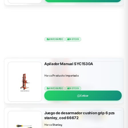
Sobrelente Klondike OTG marca mcr
Marca:
MCR Safety
ENVÍO RÁPIDO
EN STOCK
Cotizar
Apilador Manual SYC1530A
Marca:
Producto Importado
ENVÍO RÁPIDO
EN STOCK
Cotizar
Juego de desarmador cushion grip 6 pzs
stanley, cod 66672
Marca:
Stanley