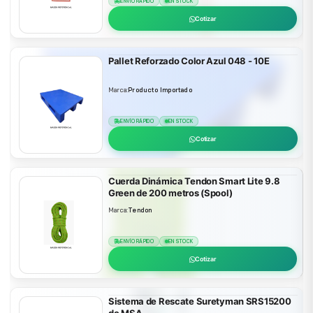
ENVÍO RÁPIDO
EN STOCK
Cotizar
Pallet Reforzado Color Azul 048 - 10E
Marca:
Producto Importado
ENVÍO RÁPIDO
EN STOCK
Cotizar
Cuerda Dinámica Tendon Smart Lite 9.8
Green de 200 metros (Spool)
Marca:
Tendon
ENVÍO RÁPIDO
EN STOCK
Cotizar
Sistema de Rescate Suretyman SRS15200