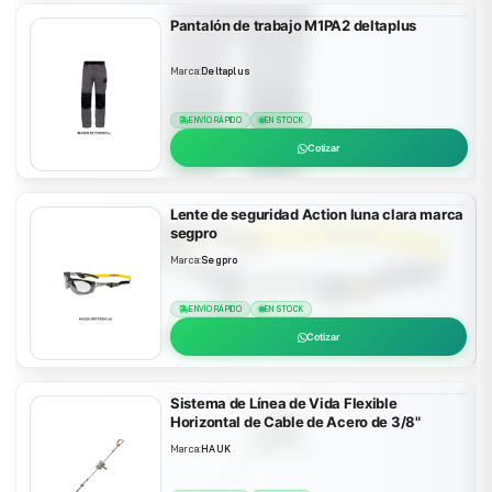
Pantalón de trabajo M1PA2 deltaplus
Marca:
Deltaplus
ENVÍO RÁPIDO
EN STOCK
Cotizar
Lente de seguridad Action luna clara marca
segpro
Marca:
Segpro
ENVÍO RÁPIDO
EN STOCK
Cotizar
Sistema de Línea de Vida Flexible
Horizontal de Cable de Acero de 3/8"
Marca:
HAUK