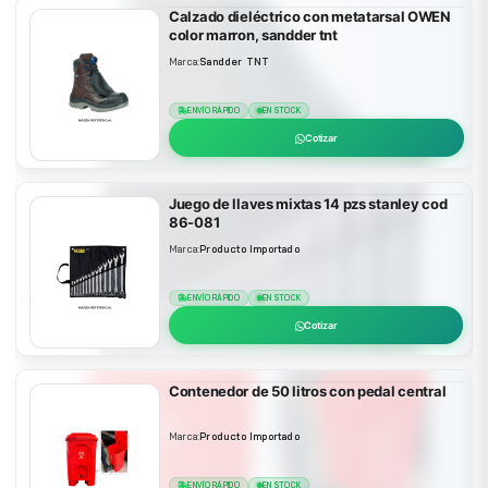
Calzado dieléctrico con metatarsal OWEN
color marron, sandder tnt
Marca:
Sandder TNT
ENVÍO RÁPIDO
EN STOCK
Cotizar
Juego de llaves mixtas 14 pzs stanley cod
86-081
Marca:
Producto Importado
ENVÍO RÁPIDO
EN STOCK
Cotizar
Contenedor de 50 litros con pedal central
Marca:
Producto Importado
ENVÍO RÁPIDO
EN STOCK