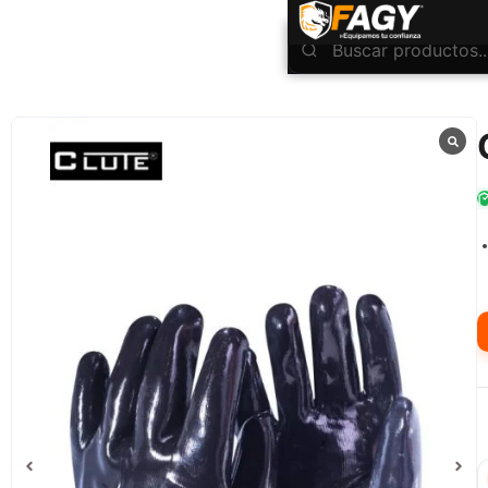
INICIO
Protección De Manos
Guantes Anticorte
Guante Neopron
/
/
/