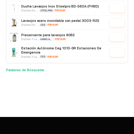
Ducha Lavaojos Inox Steelpro BD-560A (FHBD)
Cotizar
Duchas De Acero Inoxidable
STEELPRO
POPULAR
Lavaojos acero inoxidable con pedal 3003-R25
Cotizar
Duchas De Acero Inoxidable
CEG
POPULAR
Preservante para lavaojos 9082
Cotizar
Duchas Y Lavaojos
HAWS AVLIS
POPULAR
Estación Autónoma Ceg 1010-GR Estaciones De
Emergencia
Cotizar
Duchas Y Lavaojos
CEG
POPULAR
Ducha Lavaojos Ceg 1009-Tai Acero Inoxidable
Cotizar
Palabras de Búsqueda:
Duchas De Acero Inoxidable
CEG
POPULAR