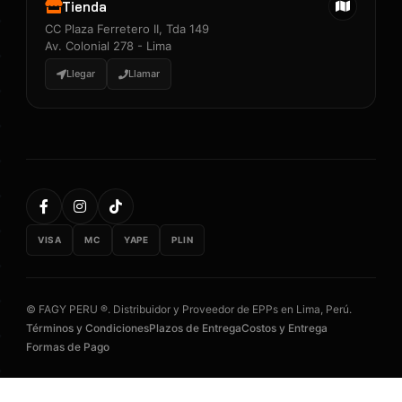
Tienda
CC Plaza Ferretero II, Tda 149
Av. Colonial 278 - Lima
Llegar
Llamar
VISA
MC
YAPE
PLIN
© FAGY PERU ®. Distribuidor y Proveedor de EPPs en Lima, Perú.
Términos y Condiciones
Plazos de Entrega
Costos y Entrega
Formas de Pago