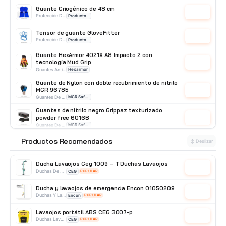
Guante Criogénico de 48 cm
Cotizar
Protección De Manos
Producto Importado
Tensor de guante GloveFitter
Cotizar
Protección De Manos
Producto Importado
Guante HexArmor 4021X A8 Impacto 2 con
tecnología Mud Grip
Cotizar
Guantes Anticorte
Hexarmor
Guante de Nylon con doble recubrimiento de nitrilo
MCR 96785
Cotizar
Guantes De Nitrilo
MCR Safety
Guantes de nitrilo negro Grippaz texturizado
powder free 6016B
Cotizar
Guantes De Nitrilo
MCR Safety
Productos Recomendados
Guante de nitrilo azul Nitritop Steelpro
⭐
↕ Deslizar
Cotizar
Guantes De Nitrilo
STEELPRO
Ducha Lavaojos Ceg 1009 – T Duchas Lavaojos
Cotizar
Duchas De Acero Galvanizado
CEG
POPULAR
Ducha y lavaojos de emergencia Encon 01050209
Cotizar
Duchas Y Lavaojos
Encon
POPULAR
Lavaojos portátil ABS CEG 3007-p
Cotizar
Duchas Lavaojos Portatiles
CEG
POPULAR