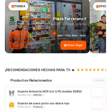
TIENDA
OFICINA
Plaza Ferretero II
Av. Colonial 278, Tienda 149 - Cercado de Lima
Jr. Las
HORARIO
Lun - Sáb: 9am - 6pm
Cómo llegar
¡RECOMENDACIONES HECHAS PARA TI! 🔥
Productos Relacionados
🔗
↕ Deslizar
Guante Anticorte MCR Cut 5 PU modelo 92852
Cotizar
Guantes Anticorte
MCR Safety
Guante de cuero potro con ribete rojo
Cotizar
Protección De Manos
Producto Importado