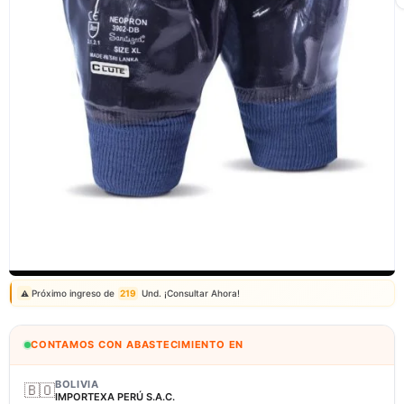
Correo: ventas@fagy.com.pe
(01) 6371882 - 915 330 639
Próximo ingreso de
219
Und. ¡Consultar Ahora!
⚠️
CONTAMOS CON ABASTECIMIENTO EN
BOLIVIA
🇧🇴
IMPORTEXA PERÚ S.A.C.