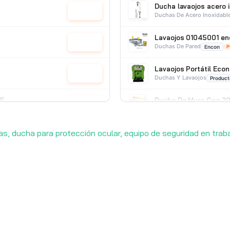
Ducha lavaojos acero 
Cotizar
Duchas De Acero Inoxidabl
Lavaojos 01045001 en
Cotizar
Duchas De Pared
Encon
P
Lavaojos Portátil Ec
Cotizar
Duchas Y Lavaojos
Product
-E
Ducha De Muro Ceg 20
Cotizar
Duchas De Acero Galvaniz
ias, ducha para protección ocular, equipo de seguridad en trab