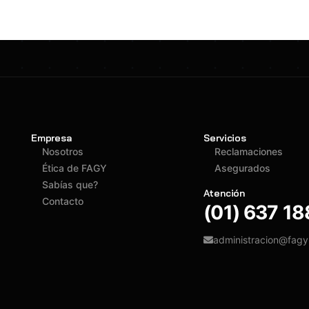
Empresa
Servicios
Nosotros
Reclamaciones
Ética de FAGY
Asegurados
Sabías que?
Atención
Contacto
(01) 637 1
administracion@fag