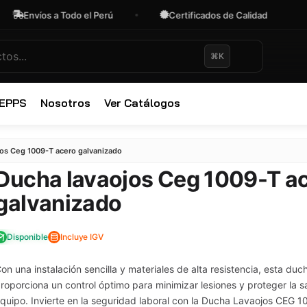
os a Todo el Perú
Certificados de Calidad
OFER
⌘K
 EPPS
Nosotros
Ver Catálogos
✕
os Ceg 1009-T acero galvanizado
Ducha lavaojos Ceg 1009-T a
galvanizado
Disponible
Incluye IGV
on una instalación sencilla y materiales de alta resistencia, esta duc
roporciona un control óptimo para minimizar lesiones y proteger la s
quipo. Invierte en la seguridad laboral con la Ducha Lavaojos CEG 1