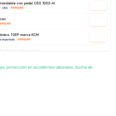
inoxidable con pedal CEG 1002-AI
Cotizar
e
CEG
POPULAR
con
Cotizar
OPULAR
onómico 70EP marca KCM
Cotizar
o Importado
POPULAR
04-G Acero Galvanizado
Cotizar
ado
CEG
POPULAR
ajo, protección en accidentes laborales, ducha de