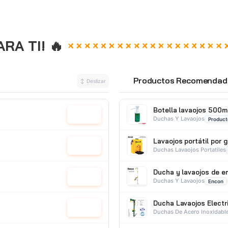
A TI! 🔥
Productos Recomendad
↕ Deslizar
⭐
Botella lavaojos 500m
Cotizar
Duchas Y Lavaojos
Product
Lavaojos portátil por
Cotizar
Duchas Lavaojos Portatiles
Ducha y lavaojos de 
Cotizar
Duchas Y Lavaojos
Encon
Ducha Lavaojos Electr
Cotizar
Duchas De Acero Inoxidabl