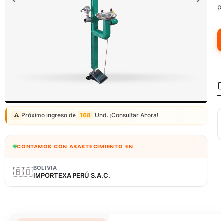
p
Correo: ventas@fagy.com.pe
(01) 6371882 - 915 330 639
Próximo ingreso de
168
Und. ¡Consultar Ahora!
⚠️
CONTAMOS CON ABASTECIMIENTO EN
BOLIVIA
🇧🇴
IMPORTEXA PERÚ S.A.C.