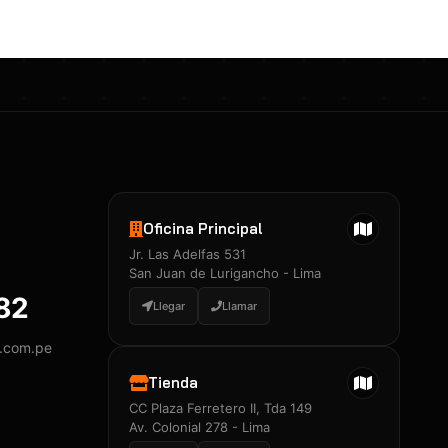
Oficina Principal
Jr. Las Adelfas 531
San Juan de Lurigancho - Lima
882
Llegar
Llamar
y.com.pe
Tienda
CC Plaza Ferretero II, Tda 149
Av. Colonial 278 - Lima