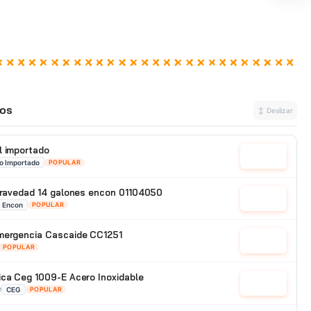
os
↕ Deslizar
l importado
Cotizar
o Importado
POPULAR
 gravedad 14 galones encon 01104050
Cotizar
Encon
POPULAR
emergencia Cascaide CC1251
Cotizar
POPULAR
ica Ceg 1009-E Acero Inoxidable
Cotizar
e
CEG
POPULAR