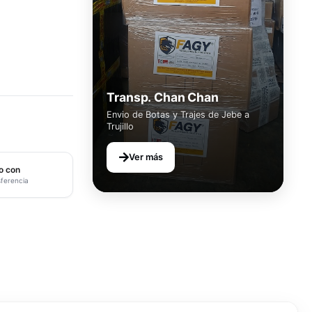
Transp. Chan Chan
Envio de Botas y Trajes de Jebe a
Trujillo
Ver más
o con
sferencia