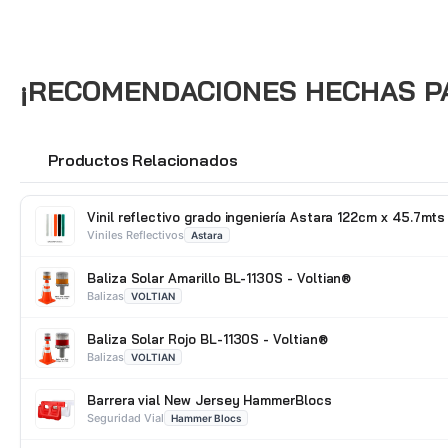
¡RECOMENDACIONES HECHAS PAR
Productos Relacionados
🔗
Vinil reflectivo grado ingeniería Astara 122cm x 45.7mts
Viniles Reflectivos
Astara
Baliza Solar Amarillo BL-1130S - Voltian®
Balizas
VOLTIAN
Baliza Solar Rojo BL-1130S - Voltian®
Balizas
VOLTIAN
Barrera vial New Jersey HammerBlocs
Seguridad Vial
Hammer Blocs