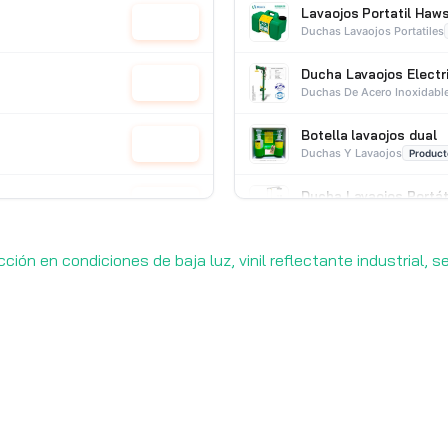
Lavaojos Portatil Haw
Cotizar
Duchas Lavaojos Portatiles
Ducha Lavaojos Electr
Cotizar
Duchas De Acero Inoxidabl
Botella lavaojos dual
Cotizar
Duchas Y Lavaojos
Product
Ducha Lavaojos Portát
Cotizar
Duchas De Acero Inoxidabl
cción en condiciones de baja luz, vinil reflectante industrial,