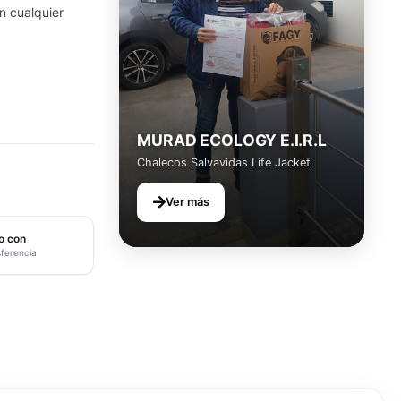
en cualquier
MURAD ECOLOGY E.I.R.L
Chalecos Salvavidas Life Jacket
Ver más
o con
sferencia