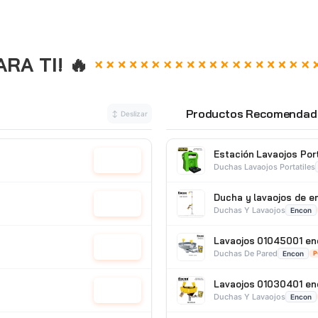
A TI! 🔥
Productos Recomendad
↕ Deslizar
⭐
Estación Lavaojos Port
Cotizar
Duchas Lavaojos Portatiles
Ducha y lavaojos de 
Cotizar
Duchas Y Lavaojos
Encon
Lavaojos 01045001 en
Cotizar
Duchas De Pared
Encon
P
Lavaojos 01030401 en
Cotizar
Duchas Y Lavaojos
Encon