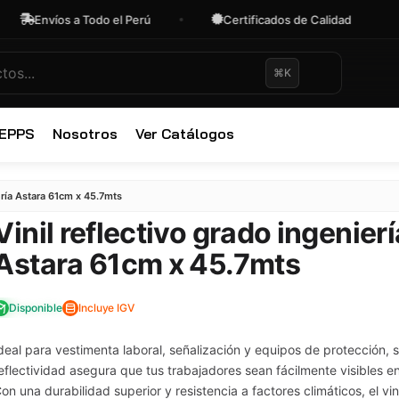
íos a Todo el Perú
Certificados de Calidad
OFE
⌘K
 EPPS
Nosotros
Ver Catálogos
✕
ería Astara 61cm x 45.7mts
Vinil reflectivo grado ingenierí
Astara 61cm x 45.7mts
Disponible
Incluye IGV
deal para vestimenta laboral, señalización y equipos de protección, s
eflectividad asegura que tus trabajadores sean fácilmente visibles 
on una durabilidad superior y resistencia a factores climáticos, el vini