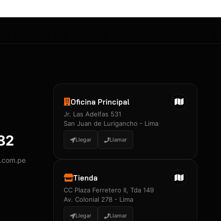
Oficina Principal
Jr. Las Adelfas 531
San Juan de Lurigancho - Lima
882
Llegar
Llamar
y.com.pe
Tienda
CC Plaza Ferretero II, Tda 149
Av. Colonial 278 - Lima
Llegar
Llamar
Certificados 3M