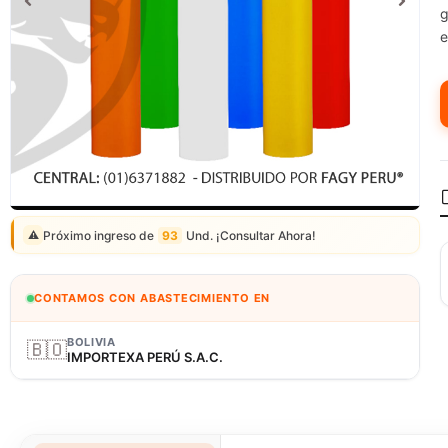
g
e
Correo: ventas@fagy.com.pe
(01) 6371882 - 915 330 639
Próximo ingreso de
93
Und. ¡Consultar Ahora!
⚠️
CONTAMOS CON ABASTECIMIENTO EN
BOLIVIA
🇧🇴
IMPORTEXA PERÚ S.A.C.