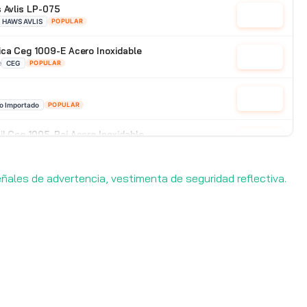
s Avlis LP-075
Cotizar
HAWS AVLIS
POPULAR
ica Ceg 1009-E Acero Inoxidable
Cotizar
e
CEG
POPULAR
Cotizar
o Importado
POPULAR
il Ceg 1005-Rai Acero Inoxidable
Cotizar
e
CEG
POPULAR
 señales de advertencia, vestimenta de seguridad reflectiva.