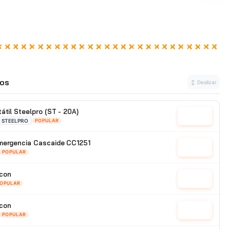
os
↕ Deslizar
átil Steelpro (ST - 20A)
Cotizar
STEELPRO
POPULAR
emergencia Cascaide CC1251
Cotizar
POPULAR
con
Cotizar
OPULAR
con
Cotizar
POPULAR