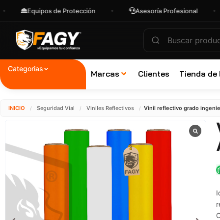
quipos de Protección
Asesoría Profesional
Env
Categorias
Marcas
Clientes
Tienda de
INICIO
Seguridad Vial
Viniles Reflectivos
Vinil reflectivo grado ingeni
/
/
/
I
r
C