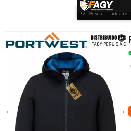
INICIO
Ropa Industrial
Portwest
Polar Technical KX3 T831
/
/
/