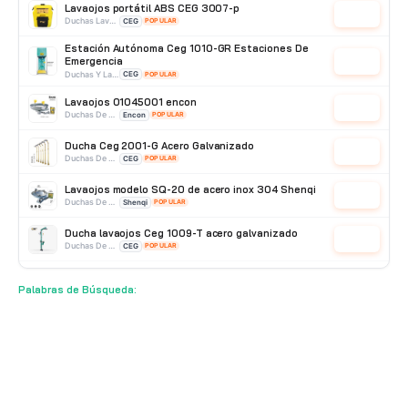
Lavaojos portátil ABS CEG 3007-p
Cotizar
Duchas Lavaojos Portatiles
CEG
POPULAR
Estación Autónoma Ceg 1010-GR Estaciones De
Emergencia
Cotizar
Duchas Y Lavaojos
CEG
POPULAR
Lavaojos 01045001 encon
Cotizar
Duchas De Pared
Encon
POPULAR
Ducha Ceg 2001-G Acero Galvanizado
Cotizar
Duchas De Acero Galvanizado
CEG
POPULAR
Lavaojos modelo SQ-20 de acero inox 304 Shenqi
Cotizar
Duchas De Pared
Shenqi
POPULAR
Ducha lavaojos Ceg 1009-T acero galvanizado
Cotizar
Duchas De Acero Galvanizado
CEG
POPULAR
Ducha lavaojos acero inoxidable con pedal CEG
1008-AI
Cotizar
Palabras de Búsqueda:
Duchas De Acero Inoxidable
CEG
POPULAR