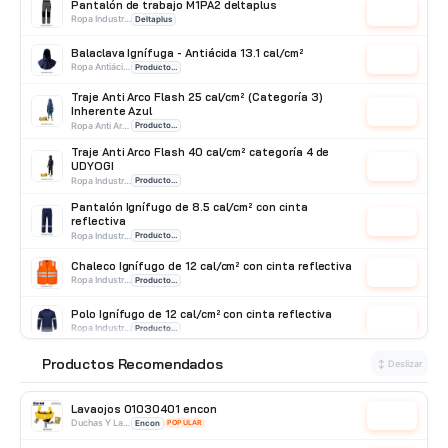
Pantalón de trabajo M1PA2 deltaplus
Cotizar
Ropa Industrial
Deltaplus
Balaclava Ignífuga - Antiácida 13.1 cal/cm²
Cotizar
Ropa Antiácido
Producto Importado
Traje Anti Arco Flash 25 cal/cm² (Categoría 3)
Inherente Azul
Cotizar
Ropa Anti Arco
Producto Importado
Traje Anti Arco Flash 40 cal/cm² categoría 4 de
UDYOGI
Cotizar
Ropa Industrial
Producto Importado
Pantalón Ignífugo de 8.5 cal/cm² con cinta
reflectiva
Cotizar
Ropa Industrial
Producto Importado
Chaleco Ignífugo de 12 cal/cm² con cinta reflectiva
Cotizar
Ropa Industrial
Producto Importado
Polo Ignífugo de 12 cal/cm² con cinta reflectiva
Cotizar
Ropa Industrial
Producto Importado
Mameluco Ignífugo de 34 cal/cm² con Cinta
Productos Recomendados
⭐
↕ Deslizar
Reflectiva
Cotizar
Ropa Industrial
Producto Importado
Lavaojos 01030401 encon
Cotizar
Duchas Y Lavaojos
Encon
POPULAR