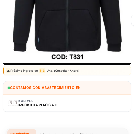
Correo: ventas@fagy.com.pe
(01) 6371882 - 915 330 639
Próximo ingreso de
116
Und. ¡Consultar Ahora!
⚠️
CONTAMOS CON ABASTECIMIENTO EN
BOLIVIA
🇧🇴
IMPORTEXA PERÚ S.A.C.
Descripción