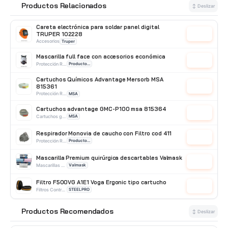
Productos Relacionados
🔗
↕ Deslizar
Careta electrónica para soldar panel digital
TRUPER 102228
Cotizar
Accesorios
Truper
Mascarilla full face con accesorios económica
Cotizar
Protección Respiratoria
Producto Importado
Cartuchos Químicos Advantage Mersorb MSA
815361
Cotizar
Protección Respiratoria
MSA
Cartuchos advantage GMC-P100 msa 815364
Cotizar
Cartuchos gas acido
MSA
Respirador Monovia de caucho con Filtro cod 411
Cotizar
Protección Respiratoria
Producto Importado
Mascarilla Premium quirúrgica descartables Valmask
Cotizar
Mascarillas Descartables
Valmask
Filtro F500VG A1E1 Voga Ergonic tipo cartucho
Cotizar
Filtros Contra Partículas
STEELPRO
Mascarilla para partículas 2200 N95 Moldex
Productos Recomendados
Cotizar
⭐
↕ Deslizar
Mascaras Antipolvos
Moldex