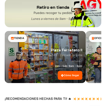
Retiro en tienda
Puedes recoger tu pedido
Lunes a viernes de 9am - 5pm
TIENDA
OFICINA
Plaza Ferretero II
Av. Colonial 278, Tienda 149 - Cercado de Lima
Jr. Las
HORARIO
Lun - Sáb: 9am - 6pm
Cómo llegar
¡RECOMENDACIONES HECHAS PARA TI! 🔥