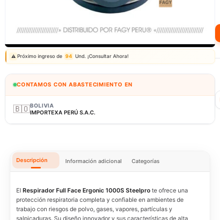
Correo: ventas@fagy.com.pe
(01) 6371882 - 915 330 639
Próximo ingreso de
94
Und. ¡Consultar Ahora!
⚠️
CONTAMOS CON ABASTECIMIENTO EN
BOLIVIA
🇧🇴
IMPORTEXA PERÚ S.A.C.
Descripción
Información adicional
Categorías
El
Respirador Full Face Ergonic 1000S Steelpro
te ofrece una
protección respiratoria completa y confiable en ambientes de
trabajo con riesgos de polvo, gases, vapores, partículas y
salpicaduras. Su diseño innovador y sus características de alta