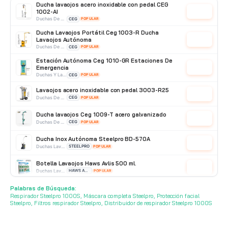
Ducha lavaojos acero inoxidable con pedal CEG
1002-AI
Cotizar
Duchas De Acero Inoxidable
CEG
POPULAR
Ducha Lavaojos Portátil Ceg 1003-R Ducha
Lavaojos Autónoma
Cotizar
Duchas De Acero Galvanizado
CEG
POPULAR
Estación Autónoma Ceg 1010-GR Estaciones De
Emergencia
Cotizar
Duchas Y Lavaojos
CEG
POPULAR
Lavaojos acero inoxidable con pedal 3003-R25
Cotizar
Duchas De Acero Inoxidable
CEG
POPULAR
Ducha lavaojos Ceg 1009-T acero galvanizado
Cotizar
Duchas De Acero Galvanizado
CEG
POPULAR
Ducha Inox Autónoma Steelpro BD-570A
Cotizar
Duchas Lavaojos Portatiles
STEELPRO
POPULAR
Botella Lavaojos Haws Avlis 500 ml.
Cotizar
Duchas Lavaojos Portatiles
HAWS AVLIS
POPULAR
Palabras de Búsqueda:
Lavaojos Portatil Haws Avlis LP-075
Cotizar
Respirador Steelpro 1000S, Máscara completa Steelpro, Protección facial
Duchas Lavaojos Portatiles
HAWS AVLIS
POPULAR
Steelpro, Filtros respirador Steelpro, Distribuidor de respirador Steelpro 1000S