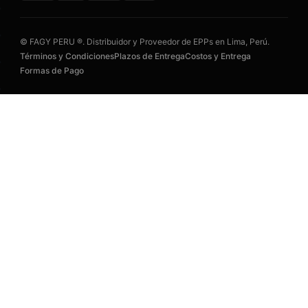
© FAGY PERU ®. Distribuidor y Proveedor de EPPs en Lima, Perú.
Términos y Condiciones
Plazos de Entrega
Costos y Entrega
Formas de Pago