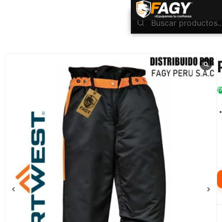
INICIO
Ropa Industrial
Portwest
Pantalones Oak CH11
/
/
/