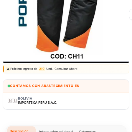
Correo: ventas@fagy.com.pe
(01) 6371882 - 915 330 639
Próximo ingreso de
210
Und. ¡Consultar Ahora!
⚠️
CONTAMOS CON ABASTECIMIENTO EN
BOLIVIA
🇧🇴
IMPORTEXA PERÚ S.A.C.
Descripción
Información adicional
Categorías