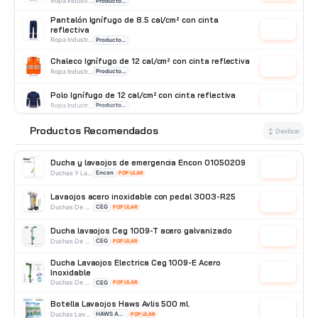
Ropa Industrial
Producto Importado
Pantalón Ignífugo de 8.5 cal/cm² con cinta
reflectiva
Cotizar
Ropa Industrial
Producto Importado
Chaleco Ignífugo de 12 cal/cm² con cinta reflectiva
Cotizar
Ropa Industrial
Producto Importado
Polo Ignífugo de 12 cal/cm² con cinta reflectiva
Cotizar
Ropa Industrial
Producto Importado
Mameluco Ignífugo de 34 cal/cm² con Cinta
Productos Recomendados
⭐
↕ Deslizar
Reflectiva
Cotizar
Ropa Industrial
Producto Importado
Ducha y lavaojos de emergencia Encon 01050209
Cotizar
Duchas Y Lavaojos
Encon
POPULAR
Lavaojos acero inoxidable con pedal 3003-R25
Cotizar
Duchas De Acero Inoxidable
CEG
POPULAR
Ducha lavaojos Ceg 1009-T acero galvanizado
Cotizar
Duchas De Acero Galvanizado
CEG
POPULAR
Ducha Lavaojos Electrica Ceg 1009-E Acero
Inoxidable
Cotizar
Duchas De Acero Inoxidable
CEG
POPULAR
Botella Lavaojos Haws Avlis 500 ml.
Cotizar
Duchas Lavaojos Portatiles
HAWS AVLIS
POPULAR