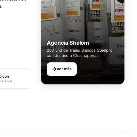
s.
Agencia Shalom
200 und de Trajes Blancos Steelpro
con destino a Chachapoyas
Ver más
o con
sferencia