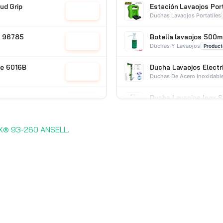
ud Grip
Estación Lavaojos Port
Cotizar
Duchas Lavaojos Portatiles
CR 96785
Botella lavaojos 500m
Cotizar
Duchas Y Lavaojos
Product
ee 6016B
Ducha Lavaojos Electr
Cotizar
Duchas De Acero Inoxidabl
Ducha Lavaojos Inox 
Cotizar
Duchas De Acero Inoxidabl
EX® 93-260 ANSELL.