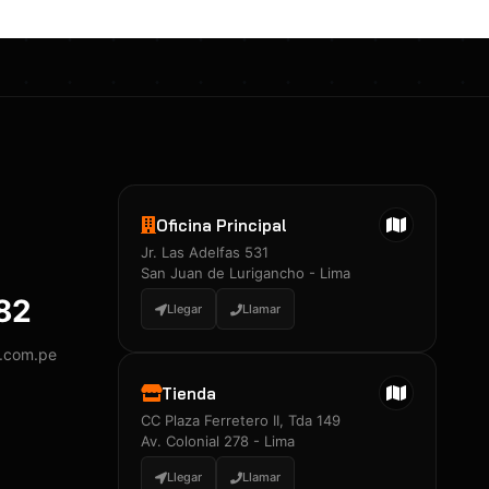
Oficina Principal
Jr. Las Adelfas 531
San Juan de Lurigancho - Lima
882
Llegar
Llamar
y.com.pe
Tienda
CC Plaza Ferretero II, Tda 149
Av. Colonial 278 - Lima
Llegar
Llamar
Certificados 3M