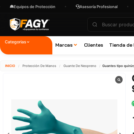
uipos de Protección
Asesoría Profesional
Enví
Categorias
Marcas
Clientes
Tienda de
INICIO
Protección De Manos
Guante De Neopreno
Guantes tipo quirú
/
/
/