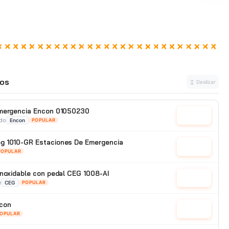
os
↕ Deslizar
emergencia Encon 01050230
Cotizar
ado
Encon
POPULAR
g 1010-GR Estaciones De Emergencia
Cotizar
POPULAR
inoxidable con pedal CEG 1008-AI
Cotizar
e
CEG
POPULAR
con
Cotizar
OPULAR