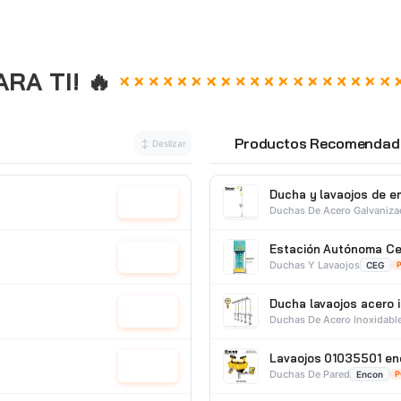
A TI! 🔥
Productos Recomendad
↕ Deslizar
⭐
Ducha y lavaojos de 
Cotizar
Duchas De Acero Galvaniz
Estación Autónoma Ce
Cotizar
Duchas Y Lavaojos
CEG
Ducha lavaojos acero 
Cotizar
Duchas De Acero Inoxidabl
Lavaojos 01035501 en
Cotizar
Duchas De Pared
Encon
P