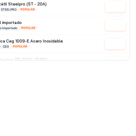
átil Steelpro (ST - 20A)
Cotizar
STEELPRO
POPULAR
l importado
Cotizar
o Importado
POPULAR
ica Ceg 1009-E Acero Inoxidable
Cotizar
e
CEG
POPULAR
Steelpro BD-560A (FHBD)
Cotizar
e
STEELPRO
POPULAR