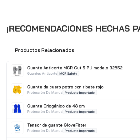
¡RECOMENDACIONES HECHAS PAR
Productos Relacionados
🔗
Guante Anticorte MCR Cut 5 PU modelo 92852
Guantes Anticorte
MCR Safety
Guante de cuero potro con ribete rojo
Protección De Manos
Producto Importado
Guante Criogénico de 48 cm
Protección De Manos
Producto Importado
Tensor de guante GloveFitter
Protección De Manos
Producto Importado