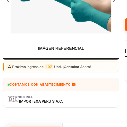
Correo: ventas@fagy.com.pe
(01) 6371882 - 915 330 639
Próximo ingreso de
197
Und. ¡Consultar Ahora!
⚠️
CONTAMOS CON ABASTECIMIENTO EN
BOLIVIA
🇧🇴
IMPORTEXA PERÚ S.A.C.