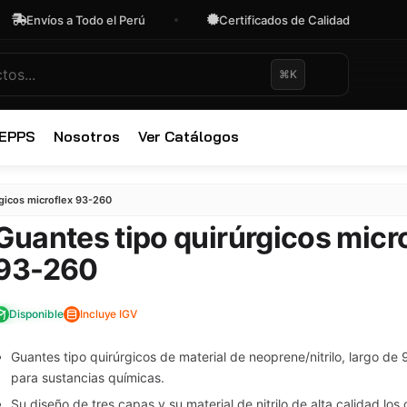
os a Todo el Perú
Certificados de Calidad
OFER
⌘K
 EPPS
Nosotros
Ver Catálogos
✕
rgicos microflex 93-260
Guantes tipo quirúrgicos micr
93-260
Disponible
Incluye IGV
Guantes tipo quirúrgicos de material de neoprene/nitrilo, largo de 
para sustancias químicas.
Su diseño de tres capas y su material de nitrilo de alta calidad los