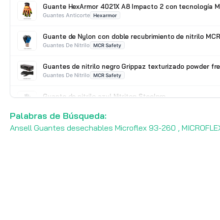
Guante HexArmor 4021X A8 Impacto 2 con tecnología M
Guantes Anticorte
Hexarmor
Guante de Nylon con doble recubrimiento de nitrilo M
Guantes De Nitrilo
MCR Safety
Guantes de nitrilo negro Grippaz texturizado powder fr
Guantes De Nitrilo
MCR Safety
Guante de nitrilo azul Nitritop Steelpro
Guantes De Nitrilo
STEELPRO
Palabras de Búsqueda:
Ansell Guantes desechables Microflex 93-260 , MICROFL