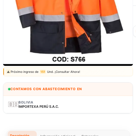
Correo: ventas@fagy.com.pe
(01) 6371882 - 915 330 639
Próximo ingreso de
151
Und. ¡Consultar Ahora!
⚠️
CONTAMOS CON ABASTECIMIENTO EN
BOLIVIA
🇧🇴
IMPORTEXA PERÚ S.A.C.
Descripción