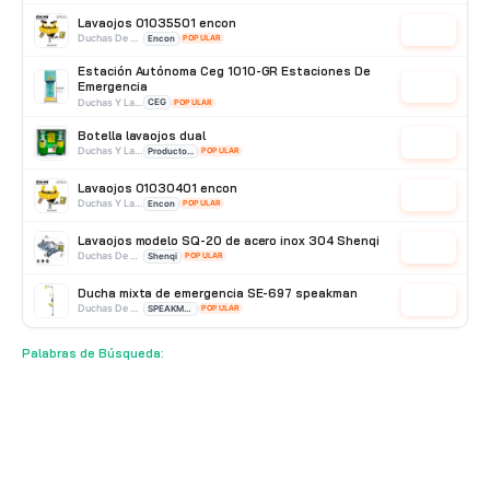
Lavaojos 01035501 encon
Cotizar
Duchas De Pared
Encon
POPULAR
Estación Autónoma Ceg 1010-GR Estaciones De
Emergencia
Cotizar
Duchas Y Lavaojos
CEG
POPULAR
Botella lavaojos dual
Cotizar
Duchas Y Lavaojos
Producto Importado
POPULAR
Lavaojos 01030401 encon
Cotizar
Duchas Y Lavaojos
Encon
POPULAR
Lavaojos modelo SQ-20 de acero inox 304 Shenqi
Cotizar
Duchas De Pared
Shenqi
POPULAR
Ducha mixta de emergencia SE-697 speakman
Cotizar
Duchas De Acero Inoxidable
SPEAKMAN
POPULAR
Ducha Lavaojos Portátil Ceg 1003-R Ducha
Palabras de Búsqueda:
Lavaojos Autónoma
Cotizar
Duchas De Acero Galvanizado
CEG
POPULAR