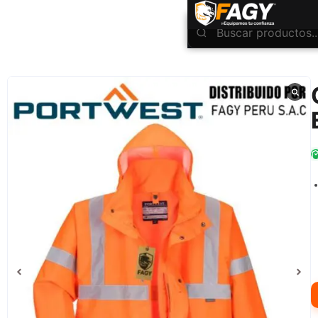
INICIO
Ropa Industrial
Alta Visibilidad
Chaqueta 5 en 1 bicolor Essential S766
/
/
/