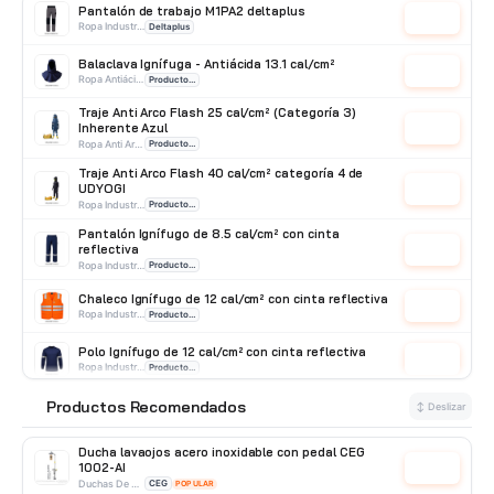
Pantalón de trabajo M1PA2 deltaplus
Cotizar
Ropa Industrial
Deltaplus
Balaclava Ignífuga - Antiácida 13.1 cal/cm²
Cotizar
Ropa Antiácido
Producto Importado
Traje Anti Arco Flash 25 cal/cm² (Categoría 3)
Inherente Azul
Cotizar
Ropa Anti Arco
Producto Importado
Traje Anti Arco Flash 40 cal/cm² categoría 4 de
UDYOGI
Cotizar
Ropa Industrial
Producto Importado
Pantalón Ignífugo de 8.5 cal/cm² con cinta
reflectiva
Cotizar
Ropa Industrial
Producto Importado
Chaleco Ignífugo de 12 cal/cm² con cinta reflectiva
Cotizar
Ropa Industrial
Producto Importado
Polo Ignífugo de 12 cal/cm² con cinta reflectiva
Cotizar
Ropa Industrial
Producto Importado
Mameluco Ignífugo de 34 cal/cm² con Cinta
Productos Recomendados
⭐
↕ Deslizar
Reflectiva
Cotizar
Ropa Industrial
Producto Importado
Ducha lavaojos acero inoxidable con pedal CEG
1002-AI
Cotizar
Duchas De Acero Inoxidable
CEG
POPULAR