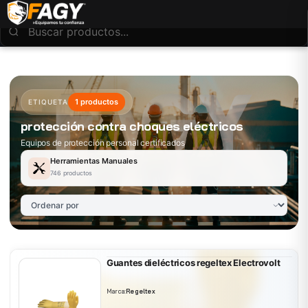
1 productos
ETIQUETA
protección contra choques eléctricos
Equipos de protección personal certificados
Herramientas Manuales
746 productos
Guantes dieléctricos regeltex Electrovolt
Marca:
Regeltex