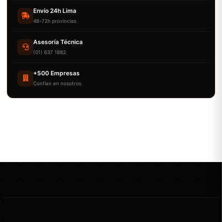
Envío 24h Lima
48-72h provincias
Asesoría Técnica
(01) 637 1882
+500 Empresas
Confían en nosotros