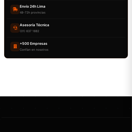
Envío 24h Lima
48-72h provincias
Asesoría Técnica
(01) 637 1882
+500 Empresas
Confían en nosotros