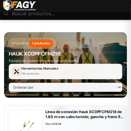
1 productos
ETIQUETA
HAUK XC0PFCFM218.
Equipos de protección personal certificados
Herramientas Manuales
746 productos
Línea de conexión Hauk XC0PFCFM218 de
1.80 m con cabo torcido, gancho y freno fijo
con mosquetón
Marca:
HAUK