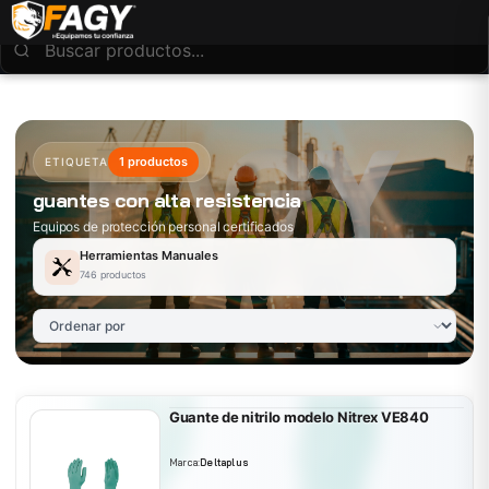
1 productos
ETIQUETA
guantes con alta resistencia
Equipos de protección personal certificados
Herramientas Manuales
746 productos
Guante de nitrilo modelo Nitrex VE840
Marca:
Deltaplus