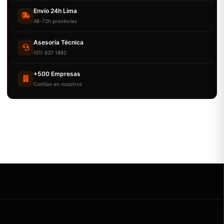
Envío 24h Lima
48-72h provincias
Asesoría Técnica
(01) 637 1882
+500 Empresas
Confían en nosotros