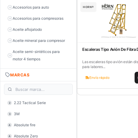
Accesorios para auto
HORN®
Accesorios para compresoras
Aceite aflojatodo
Aceite mineral para compresor
Escaleras Tipo Avión De Fibra 
Aceite semi-sintéticos para
motor 4 tiempos
Las escaleras tipo avión están d
para labores...
Aceite sintéticos para motor 2
MARCAS
tiempos
Envío rápido
Aceite, grasa y lubricantes
Aceiteras
2.22 Tactical Serie
2
Alambre de púas
3M
3
Alicate de corte diagonal
Absolute fire
A
Alicate de corte para electrónica
Absolute Zero
A