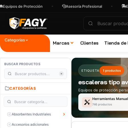
pos de Protección
Asesoría Profesional
Envíos 
Categorias
Marcas
Clientes
Tienda de
BUSCAR PRODUCTOS
ETIQUETA
1 productos
escaleras tipo av
CATEGORÍAS
Equipos de protección perso
Herramientas Manua
746 productos
Absorbentes Industriales
Accesorios adicionales