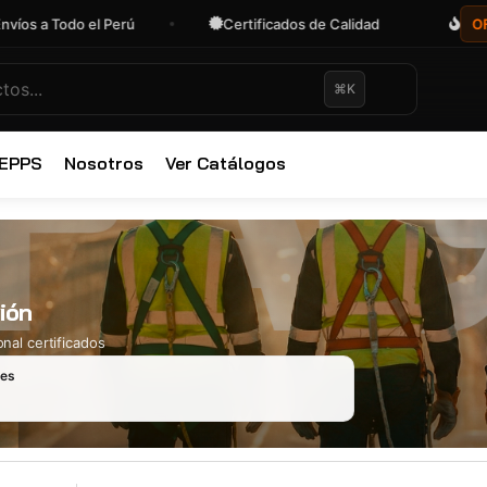
a Todo el Perú
Certificados de Calidad
OFERTAS
⌘K
✕
 EPPS
Nosotros
Ver Catálogos
ión
nal certificados
les
Ropa Industr
723 productos