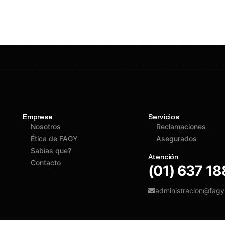
Empresa
Servicios
Nosotros
Reclamaciones
Ética de FAGY
Asegurados
Sabías que?
Atención
Contacto
(01) 637 1
administracion@fag