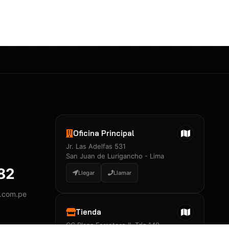
Certificados 3M
Constancia de Entrenamiento
José A. Neciosup Velásquez
R251397 · Certificado de Inspector
PDF
Junior Neciosup Quesnay
Oficina Principal
R251398 · Certificado de Inspector
Jr. Las Adelfas 531
PDF
San Juan de Lurigancho - Lima
882
Llegar
Llamar
y.com.pe
Certificados
▲
Tienda
CC Plaza Ferretero II, Tda 149