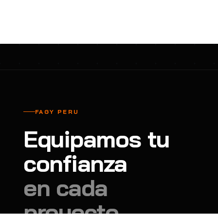
cavadores y azadón
BULLARD
B
Aspiradora
Cantol
C
Aspiradora para auto
Carbyne
C
Atornillador de Drywall
Cascos Tridente
C
Atornillador de Impacto
Cat
C
Azadón
CEG
C
FAGY PERU
Badilejos
Chance
C
Equipamos tu
Balanza digital colgante
Clute
C
Balanza digital de bolsillo
confianza
CMS RESCUE
C
Balanza digital para cocina
Confección Nacional
C
en cada
Balanza digital para maleta
Contec
C
proyecto.
Balanza mecánica para cocina
Coverguard
C