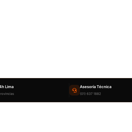
4h Lima
Asesoría Técnica
rovincias
(01) 637 1882