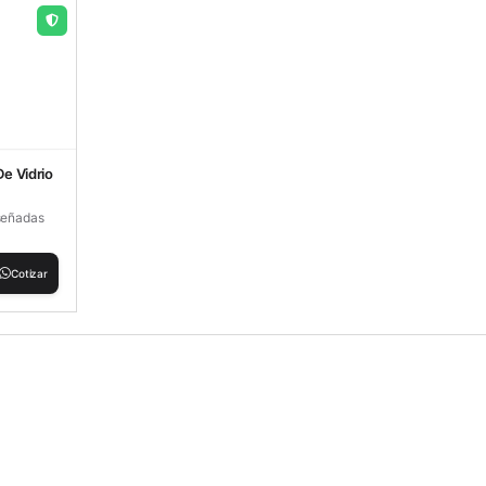
De Vidrio
iseñadas
Cotizar