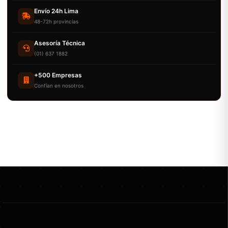
Envío 24h Lima
48-72h provincias
Asesoría Técnica
(01) 637 1882
+500 Empresas
Confían en nosotros