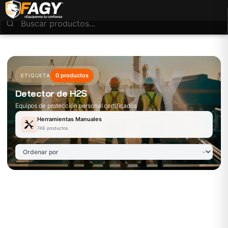
0 productos
ETIQUETA
Detector de H2S
Equipos de protección personal certificados
Herramientas Manuales
746 productos