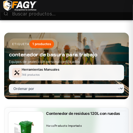
1 productos
ETIQUETA
contenedor de basura para trabajo
Equipos de protección personal certificados
Herramientas Manuales
746 productos
Contenedor de residuos 120L con ruedas
Marca:
Producto Importado