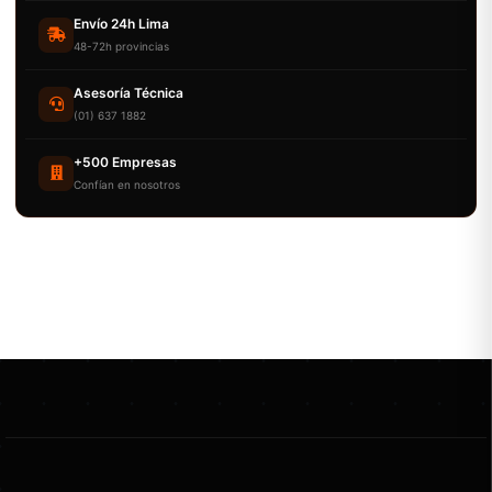
Envío 24h Lima
48-72h provincias
Asesoría Técnica
(01) 637 1882
+500 Empresas
Confían en nosotros