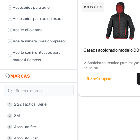
Accesorios para auto
DELTAPLUS
Accesorios para compresoras
Aceite aflojatodo
Aceite mineral para compresor
Casaca acolchado modelo D
Aceite semi-sintéticos para
motor 4 tiempos
✔ Acolchado térmico para mayor 
en bajas...
Aceite sintéticos para motor 2
MARCAS
tiempos
Envío rápido
Aceite, grasa y lubricantes
Aceiteras
2.22 Tactical Serie
2
Alambre de púas
3M
3
Alicate de corte diagonal
Absolute fire
A
Alicate de corte para electrónica
Absolute Zero
A