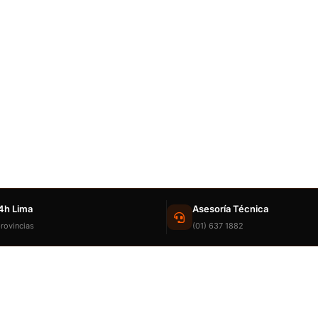
4h Lima
Asesoría Técnica
rovincias
(01) 637 1882