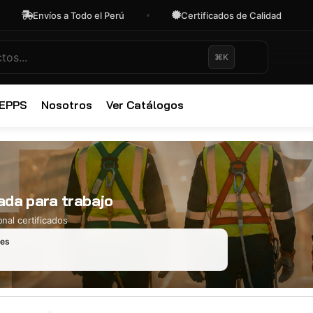
Envíos a Todo el Perú
Certificados de Calidad
⌘K
✕
 EPPS
Nosotros
Ver Catálogos
da para trabajo
nal certificados
les
Ropa Industr
723 productos