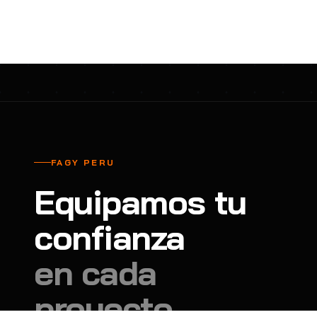
cavadores y azadón
BULLARD
B
Aspiradora
Cantol
C
Aspiradora para auto
Carbyne
C
Atornillador de Drywall
Cascos Tridente
C
Atornillador de Impacto
Cat
C
Azadón
CEG
C
FAGY PERU
Badilejos
Chance
C
Equipamos tu
Balanza digital colgante
Clute
C
Balanza digital de bolsillo
confianza
CMS RESCUE
C
Balanza digital para cocina
Confección Nacional
C
en cada
Balanza digital para maleta
Contec
C
proyecto.
Balanza mecánica para cocina
Coverguard
C