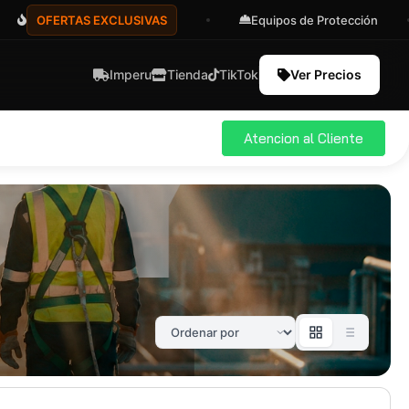
OFERTAS EXCLUSIVAS
Equipos de Protección
Imperu
Tienda
TikTok
Ver Precios
Atencion al Cliente
ial
Pro
583