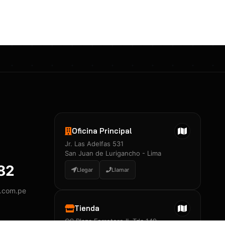
Certificados 3M
Constancia de Entrenamiento
José A. Neciosup Velásquez
R251397 · Certificado de Inspector
PDF
Junior Neciosup Quesnay
Oficina Principal
R251398 · Certificado de Inspector
Jr. Las Adelfas 531
PDF
San Juan de Lurigancho - Lima
882
Llegar
Llamar
y.com.pe
Certificados
▲
Tienda
CC Plaza Ferretero II, Tda 149