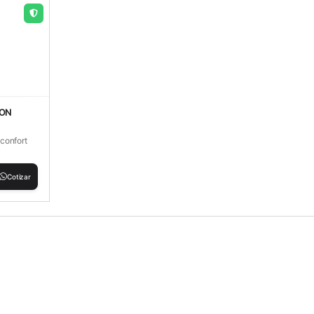
OON
confort
Cotizar