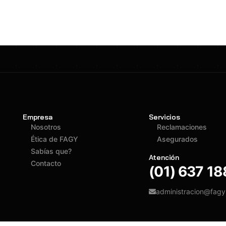
Empresa
Servicios
Nosotros
Reclamaciones
Ética de FAGY
Asegurados
Sabías que?
Atención
Contacto
(01) 637 1
administracion@fag