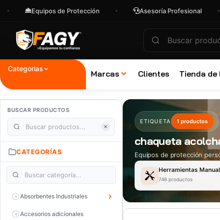
Equipos de Protección
Asesoría Profesional
Categorias
Marcas
Clientes
Tienda de
BUSCAR PRODUCTOS
ETIQUETA
1 productos
chaqueta acolcha
CATEGORÍAS
Equipos de protección perso
Herramientas Manua
746 productos
Absorbentes Industriales
Accesorios adicionales