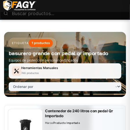
1 productos
ETIQUETA
basurero grande con pedal qr importado
Equipos de protección personal certificados
Herramientas Manuales
746 productos
Contenedor de 240 litros con pedal Qr
Importado
Marca:
Producto Importado