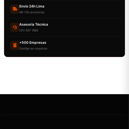
Envío 24h Lima
48-72h provincias
Asesoría Técnica
(01) 637 1882
+500 Empresas
Confían en nosotros