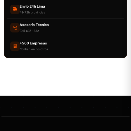
Envío 24h Lima
48-72h provincias
Asesoría Técnica
(01) 637 1882
+500 Empresas
Confían en nosotros