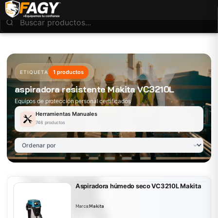
1 productos
ETIQUETA
aspiradora resistente Makita VC3210L
Equipos de protección personal certificados
Herramientas Manuales
746 productos
Aspiradora húmedo seco VC3210L Makita
Marca:
Makita