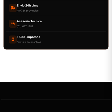
Envío 24h Lima
48-72h provincias
Asesoría Técnica
(01) 637 1882
+500 Empresas
Confían en nosotros