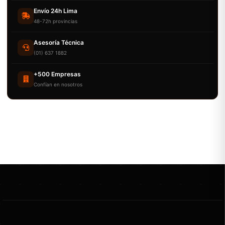
Envío 24h Lima
48-72h provincias
Asesoría Técnica
(01) 637 1882
+500 Empresas
Confían en nosotros