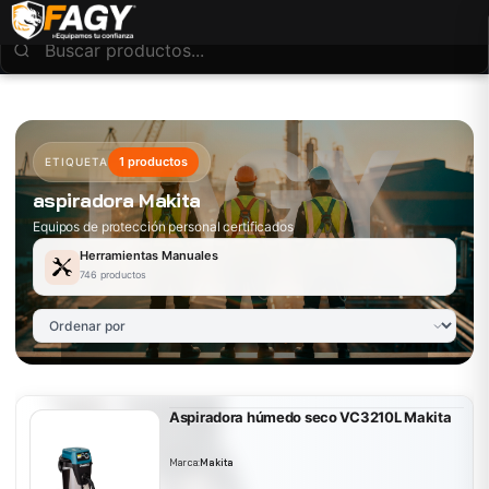
1 productos
ETIQUETA
aspiradora Makita
Equipos de protección personal certificados
Herramientas Manuales
746 productos
Aspiradora húmedo seco VC3210L Makita
Marca:
Makita