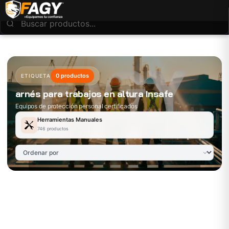
0 productos
ETIQUETA
arnés para trabajos en altura Insafe
Equipos de protección personal certificados
Herramientas Manuales
746 productos