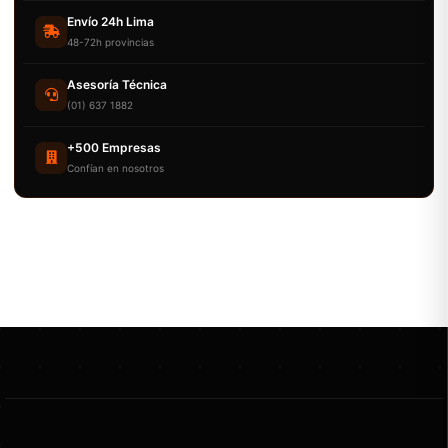
Envío 24h Lima
48-72h provincias
Asesoría Técnica
(01) 637 1882
+500 Empresas
Confían en nosotros