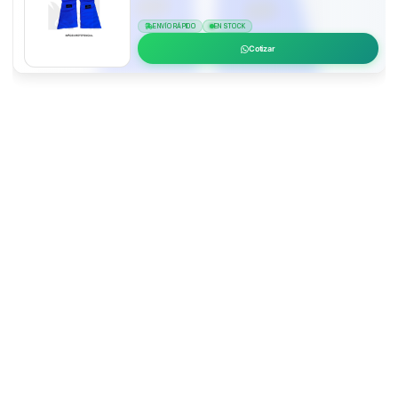
ENVÍO RÁPIDO
EN STOCK
Cotizar
EPP Certificado
ANSI, CE, NIOSH
Envío 24h Lima
48-72h provincias
Asesoría Técnica
(01) 637 1882