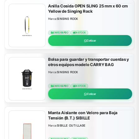
Anilla Cosida OPEN SLING 25 mm x 60 cm
Yellow de Singing Rock
Marca:
SINGING ROCK
ENVÍO RÁPIDO
EN STOCK
Cotizar
Bolsa para guardar y transportar cuerdas y
otros equipos modelo CARRY BAG
Marca:
SINGING ROCK
ENVÍO RÁPIDO
EN STOCK
Cotizar
Manta Aislante con Velcro para Baja
Tensión (B.T.) SIBILLE
Marca:
SIBILLE OUTILLAGE