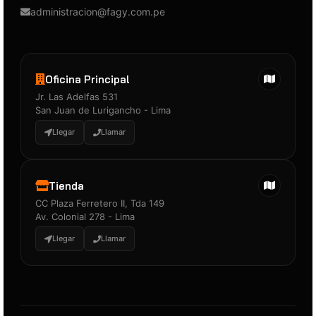
administracion@fagy.com.pe
Oficina Principal
Jr. Las Adelfas 531
San Juan de Lurigancho - Lima
Llegar
Llamar
Tienda
CC Plaza Ferretero II, Tda 149
Av. Colonial 278 - Lima
Llegar
Llamar