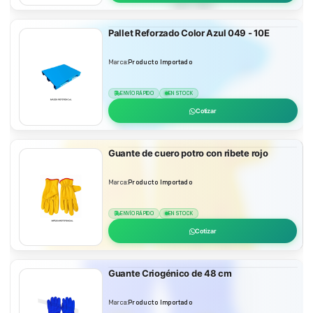
Pallet Reforzado Color Azul 049 - 10E
Marca:
Producto Importado
ENVÍO RÁPIDO
EN STOCK
Cotizar
Guante de cuero potro con ribete rojo
Marca:
Producto Importado
ENVÍO RÁPIDO
EN STOCK
Cotizar
Guante Criogénico de 48 cm
Marca:
Producto Importado