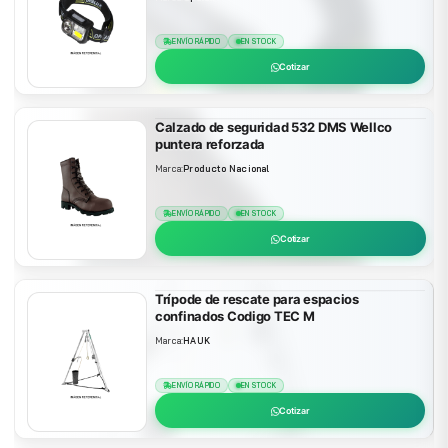
ENVÍO RÁPIDO
EN STOCK
Cotizar
Calzado de seguridad 532 DMS Wellco
puntera reforzada
Marca:
Producto Nacional
ENVÍO RÁPIDO
EN STOCK
Cotizar
Trípode de rescate para espacios
confinados Codigo TEC M
Marca:
HAUK
ENVÍO RÁPIDO
EN STOCK
Cotizar