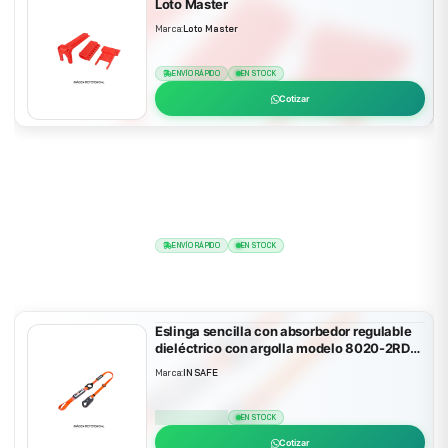
Loto Master
Marca:
Loto Master
ENVÍO RÁPIDO
EN STOCK
Cotizar
Bloqueo de seguridad para caja moldeada
BI00001
Marca:
Loto Master
ENVÍO RÁPIDO
EN STOCK
Cotizar
Eslinga sencilla con absorbedor regulable
dieléctrico con argolla modelo 8020-2RD
Insafe
Marca:
INSAFE
ENVÍO RÁPIDO
EN STOCK
Cotizar