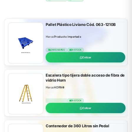
Cotizar
Pallet Plástico Liviano Cód. 063-1210B
Marca:
Producto Importado
ENVÍO RÁPIDO
EN STOCK
Cotizar
Escalera tipo tijera doble acceso de fibra de
vidrio Horn
Marca:
HORN®
ENVÍO RÁPIDO
EN STOCK
Cotizar
Contenedor de 360 Litros sin Pedal