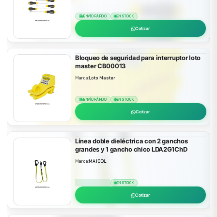
ENVÍO RÁPIDO
EN STOCK
Cotizar
Bloqueo de seguridad para interruptor loto
master CB00013
Marca:
Loto Master
ENVÍO RÁPIDO
EN STOCK
Cotizar
Línea doble dieléctrica con 2 ganchos
grandes y 1 gancho chico LDA2G1ChD
Marca:
MAICOL
ENVÍO RÁPIDO
EN STOCK
Cotizar