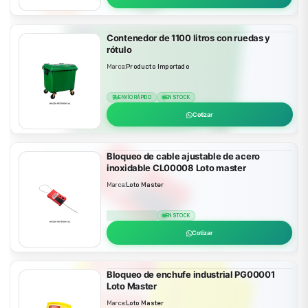
Contenedor de 1100 litros con ruedas y
rótulo
Marca:
Producto Importado
ENVÍO RÁPIDO
EN STOCK
Cotizar
Bloqueo de cable ajustable de acero
inoxidable CL00008 Loto master
Marca:
Loto Master
ENVÍO RÁPIDO
EN STOCK
Cotizar
Bloqueo de enchufe industrial PG00001
Loto Master
Marca:
Loto Master