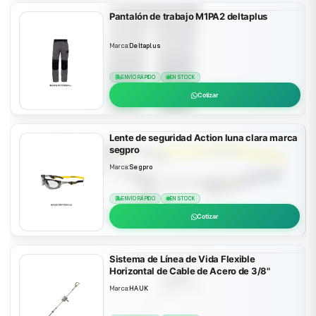
Pantalón de trabajo M1PA2 deltaplus
Marca:
Deltaplus
ENVÍO RÁPIDO
EN STOCK
Cotizar
Lente de seguridad Action luna clara marca
segpro
Marca:
Segpro
ENVÍO RÁPIDO
EN STOCK
Cotizar
Sistema de Línea de Vida Flexible
Horizontal de Cable de Acero de 3/8"
Marca:
HAUK