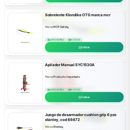
Sobrelente Klondike OTG marca mcr
Marca:
MCR Safety
ENVÍO RÁPIDO
EN STOCK
Cotizar
Apilador Manual SYC1530A
Marca:
Producto Importado
ENVÍO RÁPIDO
EN STOCK
Cotizar
Juego de desarmador cushion grip 6 pzs
stanley, cod 66672
Marca:
Stanley