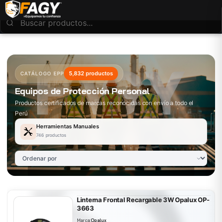
5,832 productos
CATÁLOGO EPP
Equipos de Protección Personal
Productos certificados de marcas reconocidas con envío a todo el
Perú
Herramientas Manuales
746 productos
Linterna Frontal Recargable 3W Opalux OP-
3663
Marca:
Opalux