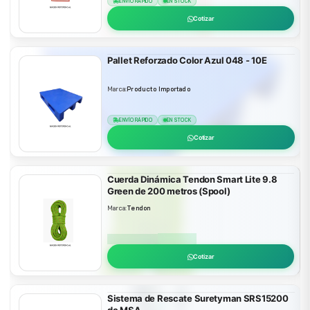
ENVÍO RÁPIDO
EN STOCK
Cotizar
Pallet Reforzado Color Azul 048 - 10E
Marca:
Producto Importado
ENVÍO RÁPIDO
EN STOCK
Cotizar
Cuerda Dinámica Tendon Smart Lite 9.8
Green de 200 metros (Spool)
Marca:
Tendon
ENVÍO RÁPIDO
EN STOCK
Cotizar
Sistema de Rescate Suretyman SRS15200