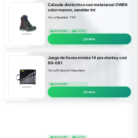
Calzado dieléctrico con metatarsal OWEN
color marron, sandder tnt
Marca:
Sandder TNT
ENVÍO RÁPIDO
EN STOCK
Cotizar
Juego de llaves mixtas 14 pzs stanley cod
86-081
Marca:
Producto Importado
ENVÍO RÁPIDO
EN STOCK
Cotizar
Contenedor de 50 litros con pedal central
Marca:
Producto Importado
ENVÍO RÁPIDO
EN STOCK