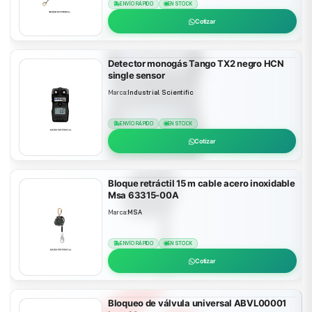
ENVÍO RÁPIDO
EN STOCK
Cotizar
Detector monogás Tango TX2 negro HCN
single sensor
Marca:
Industrial Scientific
ENVÍO RÁPIDO
EN STOCK
Cotizar
Bloque retráctil 15 m cable acero inoxidable
Msa 63315-00A
Marca:
MSA
ENVÍO RÁPIDO
EN STOCK
Cotizar
Bloqueo de válvula universal ABVL00001