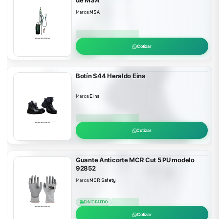
de MSA
Marca:
MSA
ENVÍO RÁPIDO
EN STOCK
Cotizar
Botín S44 Heraldo Eins
Marca:
Eins
ENVÍO RÁPIDO
EN STOCK
Cotizar
Guante Anticorte MCR Cut 5 PU modelo
92852
Marca:
MCR Safety
ENVÍO RÁPIDO
EN STOCK
Cotizar