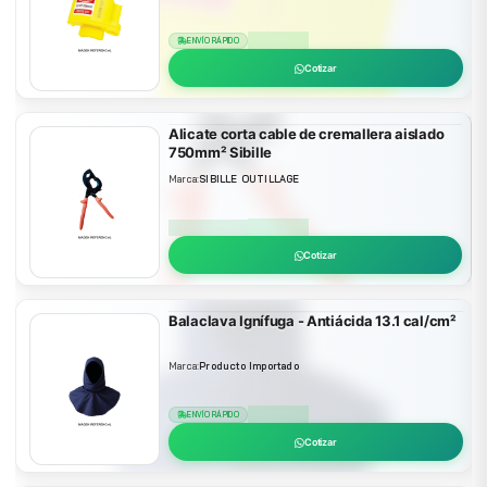
ENVÍO RÁPIDO
EN STOCK
Cotizar
Alicate corta cable de cremallera aislado
750mm² Sibille
Marca:
SIBILLE OUTILLAGE
ENVÍO RÁPIDO
EN STOCK
Cotizar
Balaclava Ignífuga - Antiácida 13.1 cal/cm²
Marca:
Producto Importado
ENVÍO RÁPIDO
EN STOCK
Cotizar