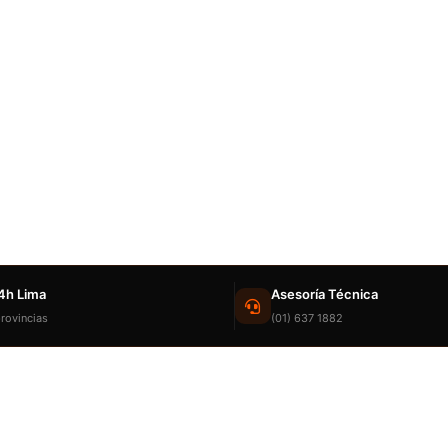
4h Lima
Asesoría Técnica
rovincias
(01) 637 1882