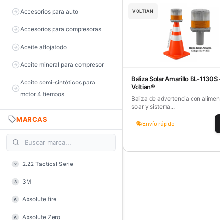
Accesorios para auto
VOLTIAN
Accesorios para compresoras
Aceite aflojatodo
Aceite mineral para compresor
Baliza Solar Amarillo BL-1130S 
Aceite semi-sintéticos para
Voltian®
motor 4 tiempos
Baliza de advertencia con alimen
solar y sistema...
Aceite sintéticos para motor 2
MARCAS
tiempos
Envío rápido
Aceite, grasa y lubricantes
Aceiteras
2.22 Tactical Serie
2
Alambre de púas
3M
3
Alicate de corte diagonal
Absolute fire
A
Alicate de corte para electrónica
Absolute Zero
A