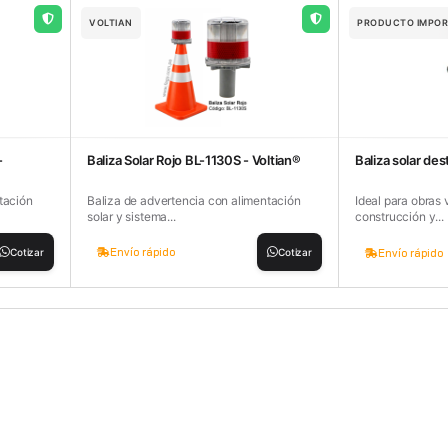
VOLTIAN
PRODUCTO IMPO
-
Baliza Solar Rojo BL-1130S - Voltian®
Baliza solar des
tación
Baliza de advertencia con alimentación
Ideal para obras 
solar y sistema...
construcción y...
Envío rápido
Cotizar
Cotizar
Envío rápido