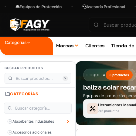
Equipos de Protección
Asesoría Profesional
Categorias
Marcas
Clientes
Tienda de
BUSCAR PRODUCTOS
ETIQUETA
3 productos
baliza solar reca
CATEGORÍAS
Equipos de protección perso
Herramientas Manua
746 productos
Absorbentes Industriales
Accesorios adicionales