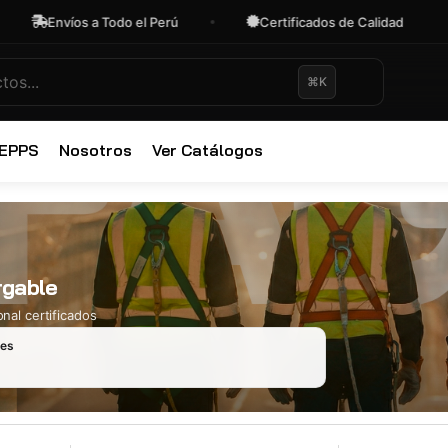
Envíos a Todo el Perú
Certificados de Calidad
⌘K
✕
 EPPS
Nosotros
Ver Catálogos
rgable
nal certificados
les
Ropa Industr
723 productos