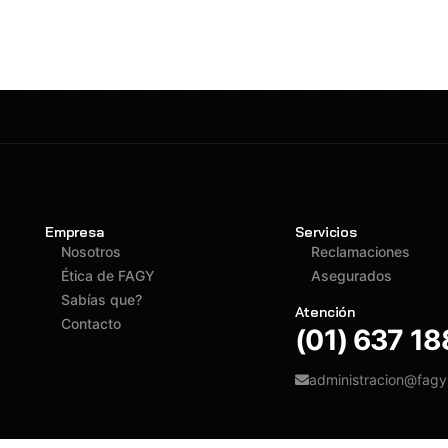
Empresa
Servicios
Nosotros
Reclamaciones
Ética de FAGY
Asegurados
Sabías que?
Atención
Contacto
(01) 637 1
administracion@fag