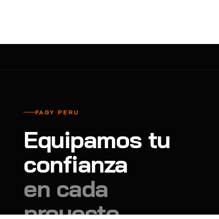
cavadores y azadón
BULLARD
B
Aspiradora
Cantol
C
Aspiradora para auto
Carbyne
C
Atornillador de Drywall
Cascos Tridente
C
Atornillador de Impacto
Cat
C
Azadón
CEG
C
FAGY PERU
Badilejos
Chance
C
Equipamos tu
Balanza digital colgante
Clute
C
Balanza digital de bolsillo
confianza
CMS RESCUE
C
Balanza digital para cocina
Confección Nacional
C
en cada
Balanza digital para maleta
Contec
C
proyecto.
Balanza mecánica para cocina
Coverguard
C