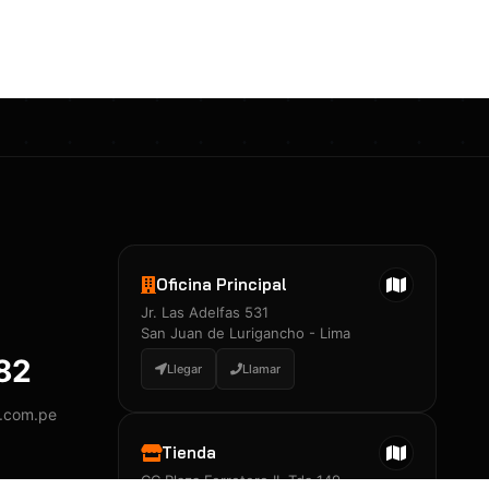
Certificados 3M
Constancia de Entrenamiento
José A. Neciosup Velásquez
R251397 · Certificado de Inspector
PDF
Junior Neciosup Quesnay
Oficina Principal
R251398 · Certificado de Inspector
Jr. Las Adelfas 531
PDF
San Juan de Lurigancho - Lima
882
Llegar
Llamar
y.com.pe
Certificados
▲
Tienda
CC Plaza Ferretero II, Tda 149