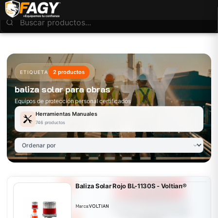
2 productos
ETIQUETA
baliza solar para obras
Equipos de protección personal certificados
Herramientas Manuales
746 productos
Baliza Solar Rojo BL-1130S - Voltian®
Marca:
VOLTIAN