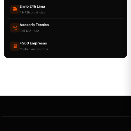
Envío 24h Lima
48-72h provincias
Asesoría Técnica
(01) 637 1882
+500 Empresas
Confían en nosotros