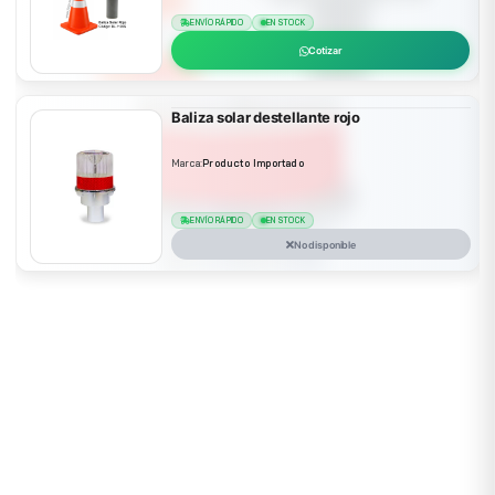
ENVÍO RÁPIDO
EN STOCK
Cotizar
Baliza solar destellante rojo
Marca:
Producto Importado
ENVÍO RÁPIDO
EN STOCK
No disponible