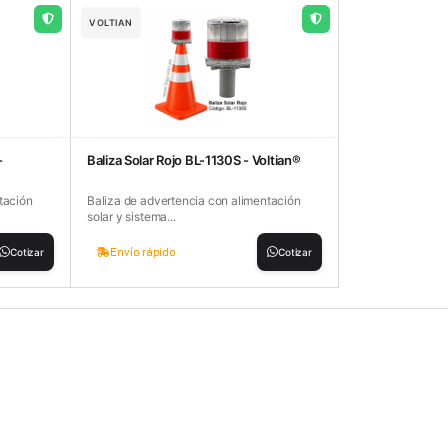
VOLTIAN
-
Baliza Solar Rojo BL-1130S - Voltian®
tación
Baliza de advertencia con alimentación
solar y sistema...
Envío rápido
Cotizar
Cotizar