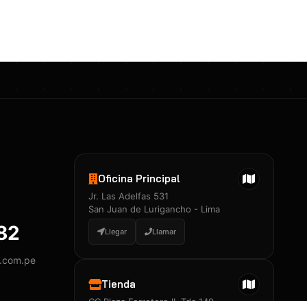
Certificados 3M
Constancia de Entrenamiento
José A. Neciosup Velásquez
R251397 · Certificado de Inspector
PDF
Junior Neciosup Quesnay
Oficina Principal
R251398 · Certificado de Inspector
Jr. Las Adelfas 531
PDF
San Juan de Lurigancho - Lima
882
Llegar
Llamar
y.com.pe
Certificados
▲
Tienda
CC Plaza Ferretero II, Tda 149