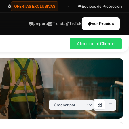
OFERTAS EXCLUSIVAS
Equipos de Protección
Imperu
Tienda
TikTok
Ver Precios
Atencion al Cliente
ial
Pro
583