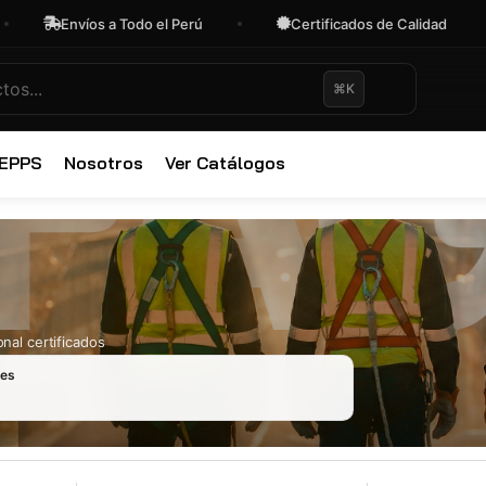
Envíos a Todo el Perú
Certificados de Calidad
⌘K
✕
 EPPS
Nosotros
Ver Catálogos
nal certificados
les
Ropa Industr
723 productos