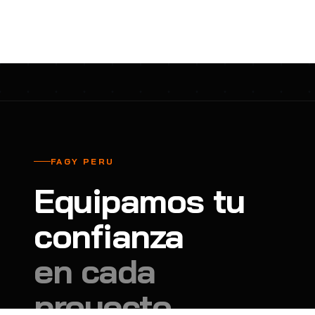
cavadores y azadón
BULLARD
B
Aspiradora
Cantol
C
Aspiradora para auto
Carbyne
C
Atornillador de Drywall
Cascos Tridente
C
Atornillador de Impacto
Cat
C
Azadón
CEG
C
FAGY PERU
Badilejos
Chance
C
Equipamos tu
Balanza digital colgante
Clute
C
Balanza digital de bolsillo
confianza
CMS RESCUE
C
Balanza digital para cocina
Confección Nacional
C
en cada
Balanza digital para maleta
Contec
C
proyecto.
Balanza mecánica para cocina
Coverguard
C