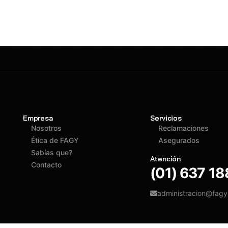
Empresa
Servicios
Nosotros
Reclamaciones
Ética de FAGY
Asegurados
Sabías que?
Atención
Contacto
(01) 637 1
administracion@fag