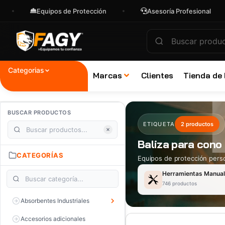
Equipos de Protección
Asesoría Profesional
Categorias
Marcas
Clientes
Tienda de
BUSCAR PRODUCTOS
ETIQUETA
2 productos
Baliza para cono
CATEGORÍAS
Equipos de protección perso
Herramientas Manua
746 productos
Absorbentes Industriales
Accesorios adicionales