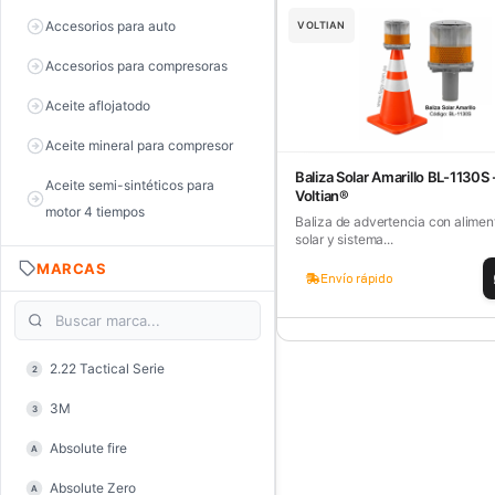
Accesorios para auto
VOLTIAN
Accesorios para compresoras
Aceite aflojatodo
Aceite mineral para compresor
Baliza Solar Amarillo BL-1130S 
Aceite semi-sintéticos para
Voltian®
motor 4 tiempos
Baliza de advertencia con alimen
solar y sistema...
Aceite sintéticos para motor 2
MARCAS
tiempos
Envío rápido
Aceite, grasa y lubricantes
Aceiteras
2.22 Tactical Serie
2
Alambre de púas
3M
3
Alicate de corte diagonal
Absolute fire
A
Alicate de corte para electrónica
Absolute Zero
A