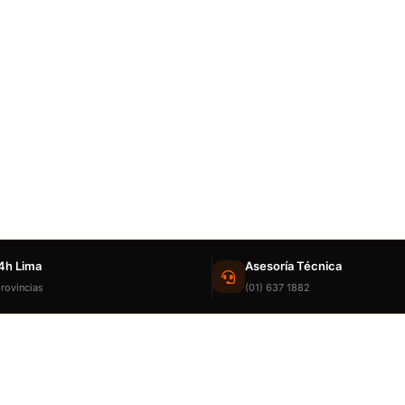
4h Lima
Asesoría Técnica
rovincias
(01) 637 1882