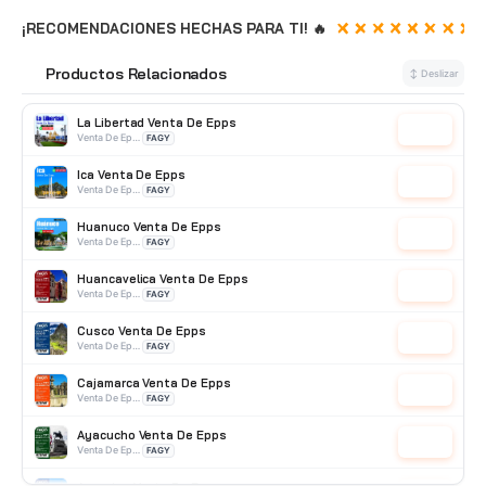
¡RECOMENDACIONES HECHAS PARA TI! 🔥
Productos Relacionados
🔗
↕ Deslizar
La Libertad Venta De Epps
Cotizar
Venta De Epps
FAGY
Ica Venta De Epps
Cotizar
Venta De Epps
FAGY
Huanuco Venta De Epps
Cotizar
Venta De Epps
FAGY
Huancavelica Venta De Epps
Cotizar
Venta De Epps
FAGY
Cusco Venta De Epps
Cotizar
Venta De Epps
FAGY
Cajamarca Venta De Epps
Cotizar
Venta De Epps
FAGY
Ayacucho Venta De Epps
Cotizar
Venta De Epps
FAGY