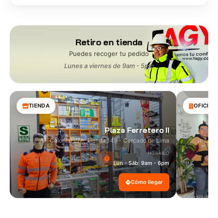
Retiro en tienda
Puedes recoger tu pedido
Lunes a viernes de 9am - 5pm
TIENDA
OFICINA
Plaza Ferretero II
Av. Colonial 278, Tienda 149 - Cercado de Lima
Jr. Las
HORARIO
Lun - Sáb: 9am - 6pm
Cómo llegar