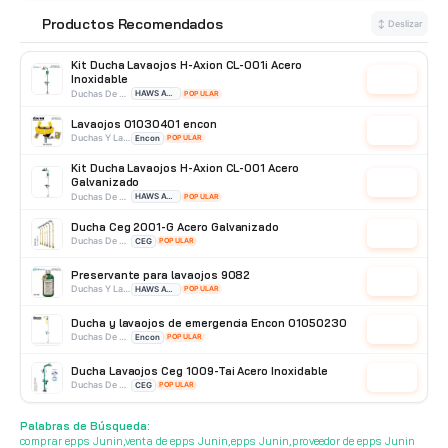
Arequipa Venta De Epps
Cotizar
Venta De Epps
FAGY
Productos Recomendados
⭐
↕ Deslizar
Kit Ducha Lavaojos H-Axion CL-001i Acero
Inoxidable
Cotizar
Duchas De Acero Inoxidable
HAWS AVLIS
POPULAR
Lavaojos 01030401 encon
Cotizar
Duchas Y Lavaojos
Encon
POPULAR
Kit Ducha Lavaojos H-Axion CL-001 Acero
Galvanizado
Cotizar
Duchas De Acero Galvanizado
HAWS AVLIS
POPULAR
Ducha Ceg 2001-G Acero Galvanizado
Cotizar
Duchas De Acero Galvanizado
CEG
POPULAR
Preservante para lavaojos 9082
Cotizar
Duchas Y Lavaojos
HAWS AVLIS
POPULAR
Ducha y lavaojos de emergencia Encon 01050230
Cotizar
Duchas De Acero Galvanizado
Encon
POPULAR
Ducha Lavaojos Ceg 1009-Tai Acero Inoxidable
Cotizar
Duchas De Acero Inoxidable
CEG
POPULAR
Lavaojos acero inoxidable con pedal 3003-R25
Palabras de Búsqueda:
Cotizar
Duchas De Acero Inoxidable
CEG
POPULAR
comprar epps Junin,venta de epps Junin,epps Junin,proveedor de epps Junin