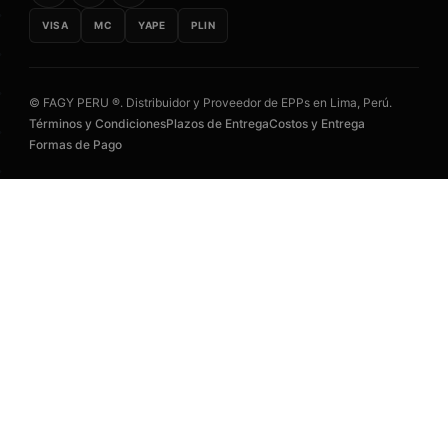
VISA
MC
YAPE
PLIN
© FAGY PERU ®. Distribuidor y Proveedor de EPPs en Lima, Perú.
Términos y Condiciones
Plazos de Entrega
Costos y Entrega
Formas de Pago