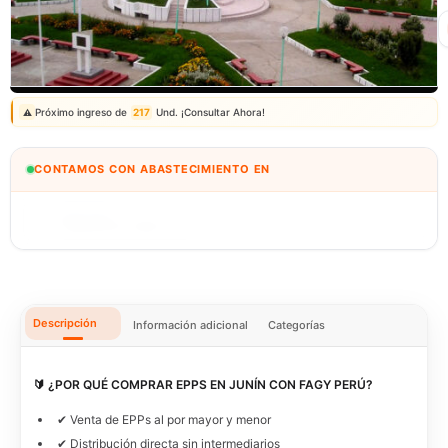
Correo: ventas@fagy.com.pe
(01) 6371882 - 915 330 639
Próximo ingreso de
217
Und. ¡Consultar Ahora!
⚠️
CONTAMOS CON ABASTECIMIENTO EN
BOLIVIA
🇧🇴
IMPORTEXA PERÚ S.A.C.
Descripción
Información adicional
Categorías
🔰 ¿POR QUÉ COMPRAR EPPS EN JUNÍN CON FAGY PERÚ?
✔ Venta de EPPs al por mayor y menor
✔ Distribución directa sin intermediarios