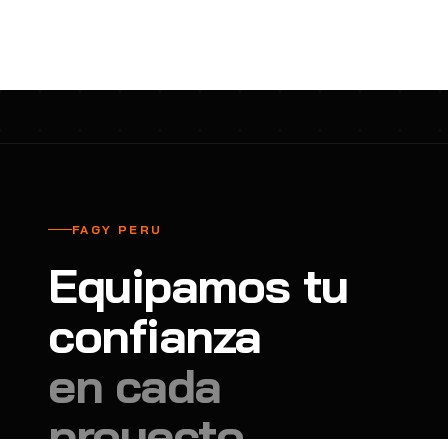
cavadores y azadón
BULLARD
B
Aspiradora
Cantol
C
Aspiradora para auto
Carbyne
C
Atornillador de Drywall
Cascos Tridente
C
Atornillador de Impacto
Cat
C
Azadón
CEG
C
FAGY PERU
Badilejos
Chance
C
Equipamos tu
Balanza digital colgante
Clute
C
Balanza digital de bolsillo
confianza
CMS RESCUE
C
Balanza digital para cocina
Confección Nacional
C
en cada
Balanza digital para maleta
Contec
C
proyecto.
Balanza mecánica para cocina
Coverguard
C