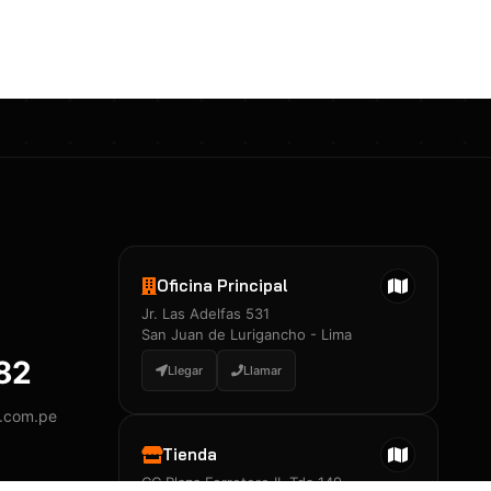
Certificados 3M
Constancia de Entrenamiento
José A. Neciosup Velásquez
R251397 · Certificado de Inspector
PDF
Junior Neciosup Quesnay
Oficina Principal
R251398 · Certificado de Inspector
Jr. Las Adelfas 531
PDF
San Juan de Lurigancho - Lima
882
Llegar
Llamar
y.com.pe
Certificados
▲
Tienda
CC Plaza Ferretero II, Tda 149