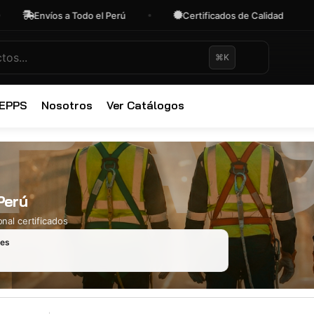
Envíos a Todo el Perú
Certificados de Calidad
⌘K
✕
 EPPS
Nosotros
Ver Catálogos
Perú
nal certificados
les
Ropa Industr
723 productos