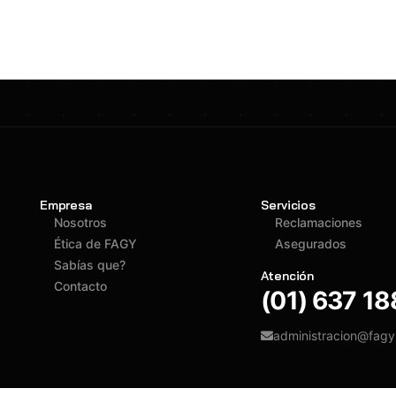
Empresa
Servicios
Nosotros
Reclamaciones
Ética de FAGY
Asegurados
Sabías que?
Atención
Contacto
(01) 637 1
administracion@fag