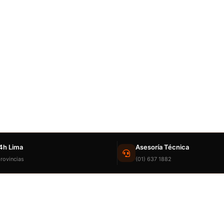
4h Lima
Asesoría Técnica
rovincias
(01) 637 1882