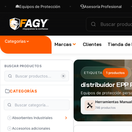
Equipos de Protección
Asesoría Profesional
Categorias
Marcas
Clientes
Tienda de
BUSCAR PRODUCTOS
ETIQUETA
1 productos
distribuidor EPP 
CATEGORÍAS
Equipos de protección perso
Herramientas Manua
746 productos
Absorbentes Industriales
Accesorios adicionales