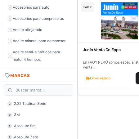
Accesorios para auto
FAGY
Accesorios para compresoras
Aceite aflojatodo
Aceite mineral para compresor
Junín Venta De Epps
Aceite semi-sintéticos para
motor 4 tiempos
En FAGY PERÚ somos especialista
venta...
Aceite sintéticos para motor 2
MARCAS
tiempos
Envío rápido
Aceite, grasa y lubricantes
Aceiteras
2.22 Tactical Serie
2
Alambre de púas
3M
3
Alicate de corte diagonal
Absolute fire
A
Alicate de corte para electrónica
Absolute Zero
A