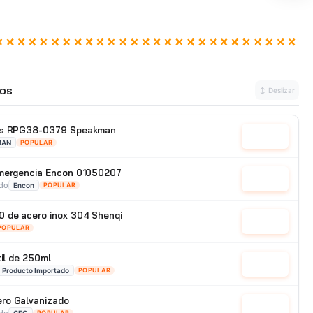
os
↕ Deslizar
jos RPG38-0379 Speakman
Cotizar
MAN
POPULAR
emergencia Encon 01050207
Cotizar
ado
Encon
POPULAR
 de acero inox 304 Shenqi
Cotizar
POPULAR
til de 250ml
Cotizar
Producto Importado
POPULAR
ro Galvanizado
Cotizar
ado
POPULAR