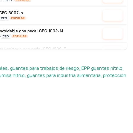
CEG
 CEG 3007-p
Cotizar
CEG
POPULAR
inoxidable con pedal CEG 1002-AI
Cotizar
e
CEG
POPULAR
galvanizado con pedal CEG 1006-E
Cotizar
POPULAR
les, guantes para trabajos de riesgo, EPP guantes nitrilo,
isa nitrilo, guantes para industria alimentaria, protección