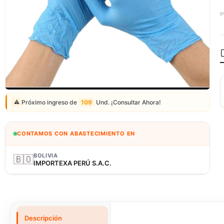
Correo: ventas@fagy.com.pe
(01) 6371882 - 915 330 639
Próximo ingreso de
109
Und. ¡Consultar Ahora!
⚠️
CONTAMOS CON ABASTECIMIENTO EN
BOLIVIA
🇧🇴
IMPORTEXA PERÚ S.A.C.
Descripción