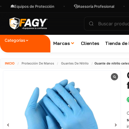
Equipos de Protección
Asesoría Profesional
Env
Categorias
Marcas
Clientes
Tienda de
INICIO
Protección De Manos
Guantes De Nitrilo
Guante de nitrilo cele
/
/
/
C
s
i