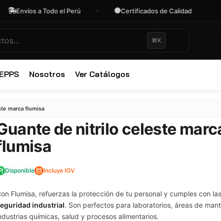
íos a Todo el Perú
Certificados de Calidad
OFE
⌘K
 EPPS
Nosotros
Ver Catálogos
✕
ste marca flumisa
Guante de nitrilo celeste marc
flumisa
Disponible
Incluye IGV
on Flumisa, refuerzas la protección de tu personal y cumples con la
eguridad industrial
. Son perfectos para laboratorios, áreas de man
ndustrias químicas, salud y procesos alimentarios.