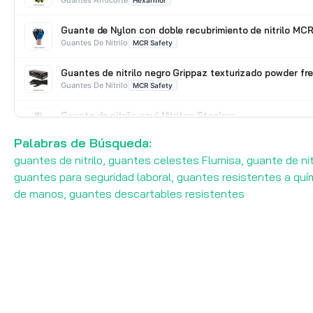
Hexarmor
Guante de Nylon con doble recubrimiento de nitrilo M
Guantes De Nitrilo
MCR Safety
Guantes de nitrilo negro Grippaz texturizado powder fr
Guantes De Nitrilo
MCR Safety
Guante de nitrilo azul Nitritop Steelpro
Guantes De Nitrilo
STEELPRO
Palabras de Búsqueda:
guantes de nitrilo, guantes celestes Flumisa, guante de nit
guantes para seguridad laboral, guantes resistentes a quími
de manos, guantes descartables resistentes