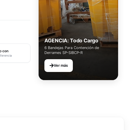
AGENCIA: Todo Cargo
6 Bandejas Para Contención de
o con
Derrames SP-SIBCP-R
sferencia
Ver más