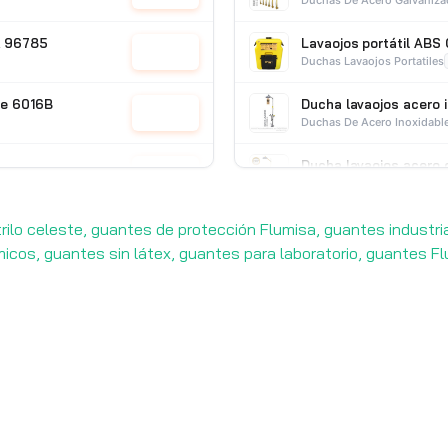
CR 96785
Lavaojos portátil ABS
Cotizar
Duchas Lavaojos Portatiles
ee 6016B
Ducha lavaojos acero 
Cotizar
Duchas De Acero Inoxidabl
Ducha lavaojos acero 
Cotizar
Duchas Y Lavaojos
CEG
rilo celeste, guantes de protección Flumisa, guantes industria
cos, guantes sin látex, guantes para laboratorio, guantes Flum