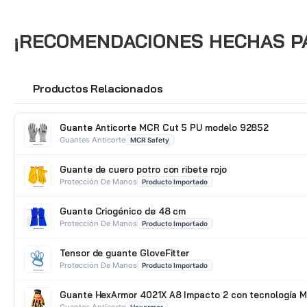
¡RECOMENDACIONES HECHAS PAR
Productos Relacionados
🔗
Guante Anticorte MCR Cut 5 PU modelo 92852
Guantes Anticorte
MCR Safety
Guante de cuero potro con ribete rojo
Protección De Manos
Producto Importado
Guante Criogénico de 48 cm
Protección De Manos
Producto Importado
Tensor de guante GloveFitter
Protección De Manos
Producto Importado
Guante HexArmor 4021X A8 Impacto 2 con tecnología M
Guantes Anticorte