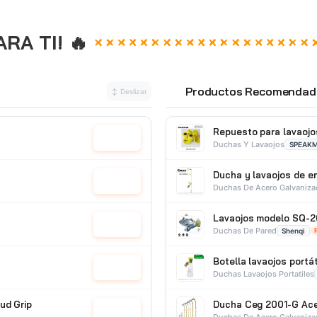
A TI! 🔥
Productos Recomendad
↕ Deslizar
⭐
Repuesto para lavao
Cotizar
Duchas Y Lavaojos
SPEAK
Ducha y lavaojos de 
Cotizar
Duchas De Acero Galvaniz
Lavaojos modelo SQ-20
Cotizar
Duchas De Pared
Shenqi
Botella lavaojos portá
Cotizar
Duchas Lavaojos Portatiles
ud Grip
Ducha Ceg 2001-G Ace
Cotizar
Duchas De Acero Galvaniz