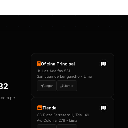
Oficina Principal
Jr. Las Adelfas 531
San Juan de Lurigancho - Lima
882
Llegar
Llamar
y.com.pe
Tienda
CC Plaza Ferretero II, Tda 149
Av. Colonial 278 - Lima