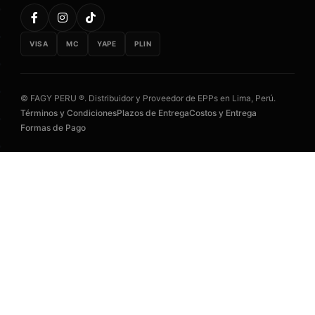
VISA
MC
YAPE
PLIN
© FAGY PERU ®. Distribuidor y Proveedor de EPPs en Lima, Perú.
Términos y Condiciones
Plazos de Entrega
Costos y Entrega
Formas de Pago