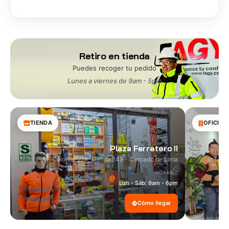
Retiro en tienda
Puedes recoger tu pedido
Lunes a viernes de 9am - 5pm
TIENDA
OFICINA
Plaza Ferretero II
Av. Colonial 278, Tienda 149 - Cercado de Lima
Jr. Las
HORARIO
Lun - Sáb: 9am - 6pm
Cómo llegar