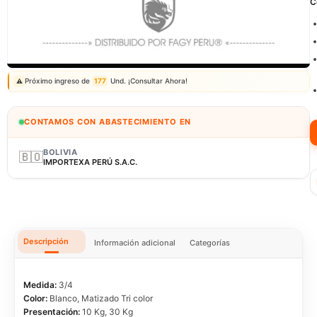
C
Correo: ventas@fagy.com.pe
(01) 6371882 - 915 330 639
Próximo ingreso de
177
Und. ¡Consultar Ahora!
⚠️
CONTAMOS CON ABASTECIMIENTO EN
BOLIVIA
🇧🇴
IMPORTEXA PERÚ S.A.C.
Descripción
Información adicional
Categorías
Medida:
3/4
Color:
Blanco, Matizado Tri color
Presentación:
10 Kg, 30 Kg