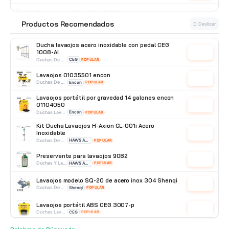
Drizas de polipropileno 3/16
Cotizar
Drizas Polipropileno
Producto Nacional
Productos Recomendados
⭐
↕ Deslizar
Ducha lavaojos acero inoxidable con pedal CEG
1008-AI
Cotizar
Duchas De Acero Inoxidable
CEG
POPULAR
Lavaojos 01035501 encon
Cotizar
Duchas De Pared
Encon
POPULAR
Lavaojos portátil por gravedad 14 galones encon
01104050
Cotizar
Duchas Lavaojos Portatiles
Encon
POPULAR
Kit Ducha Lavaojos H-Axion CL-001i Acero
Inoxidable
Cotizar
Duchas De Acero Inoxidable
HAWS AVLIS
POPULAR
Preservante para lavaojos 9082
Cotizar
Duchas Y Lavaojos
HAWS AVLIS
POPULAR
Lavaojos modelo SQ-20 de acero inox 304 Shenqi
Cotizar
Duchas De Pared
Shenqi
POPULAR
Lavaojos portátil ABS CEG 3007-p
Cotizar
Duchas Lavaojos Portatiles
CEG
POPULAR