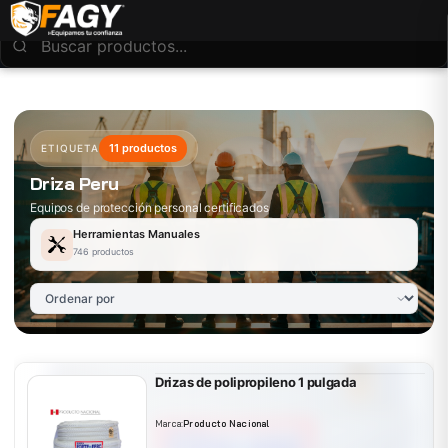
11 productos
ETIQUETA
Driza Peru
Equipos de protección personal certificados
Herramientas Manuales
746 productos
Drizas de polipropileno 1 pulgada
Marca:
Producto Nacional