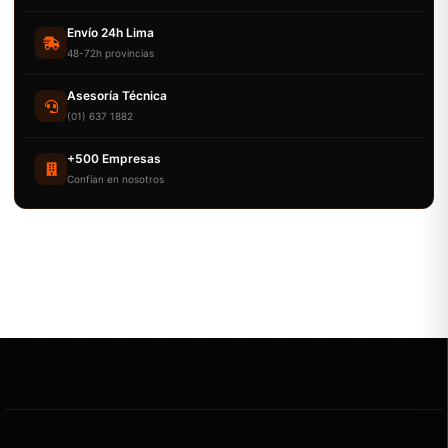
Envío 24h Lima
48-72h provincias
Asesoría Técnica
(01) 637 1882
+500 Empresas
Confían en nosotros