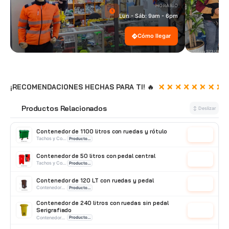
HORARIO
Lun - Sáb: 9am - 6pm
Cómo llegar
¡RECOMENDACIONES HECHAS PARA TI! 🔥
Productos Relacionados
🔗
↕ Deslizar
Contenedor de 1100 litros con ruedas y rótulo
Cotizar
Tachos y Contenedores de basura
Producto Importado
Contenedor de 50 litros con pedal central
Cotizar
Tachos y Contenedores de basura
Producto Importado
Contenedor de 120 LT con ruedas y pedal
Cotizar
Contenedores de basura
Producto Importado
Contenedor de 240 litros con ruedas sin pedal
Serigrafiado
Cotizar
Contenedores de basura
Producto Importado