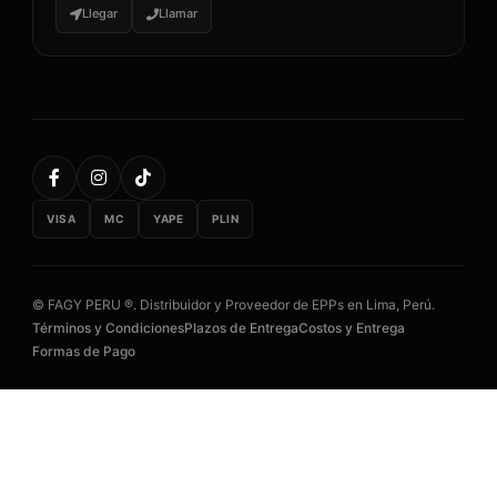
Llegar
Llamar
VISA
MC
YAPE
PLIN
© FAGY PERU ®. Distribuidor y Proveedor de EPPs en Lima, Perú.
Términos y Condiciones
Plazos de Entrega
Costos y Entrega
Formas de Pago