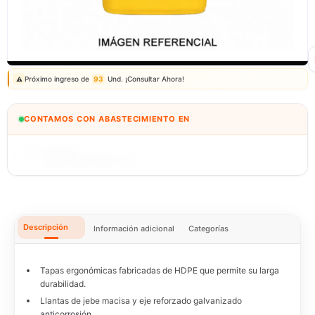
Correo: ventas@fagy.com.pe
(01) 6371882 - 915 330 639
Próximo ingreso de
93
Und. ¡Consultar Ahora!
⚠️
CONTAMOS CON ABASTECIMIENTO EN
BOLIVIA
🇧🇴
IMPORTEXA PERÚ S.A.C.
Descripción
Información adicional
Categorías
Tapas ergonómicas fabricadas de HDPE que permite su larga
durabilidad.
Llantas de jebe macisa y eje reforzado galvanizado
anticorrosión.