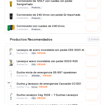
Contenedor de 120LT con ruedas sin pedal
Serigrafiado
Cotizar
Contenedores de basura
Producto Importado
Contenedor de 240 litros con pedal Qr Importado
Cotizar
Contenedores de basura
Producto Importado
Contenedor con ruedas de 240 litros
Cotizar
Contenedores de basura
Producto Importado
Contenedor de basura con ruedas 360L
Productos Recomendados
Cotizar
⭐
↕ Deslizar
Contenedores de basura
Producto Importado
Lavaojos de acero inoxidable con pedal CEG 3001-AI
Cotizar
Duchas De Acero Inoxidable
CEG
POPULAR
Lavaojos acero inoxidable con pedal 3003-R25
Cotizar
Duchas De Acero Inoxidable
CEG
POPULAR
Ducha mixta de emergencia SE-697 speakman
Cotizar
Duchas De Acero Inoxidable
SPEAKMAN
POPULAR
Ducha y lavaojos de emergencia Cascaide CC1251
Cotizar
Duchas Y Lavaojos
Encon
POPULAR
Ducha Lavaojos Ceg 1009 – T Duchas Lavaojos
Cotizar
Duchas De Acero Galvanizado
CEG
POPULAR