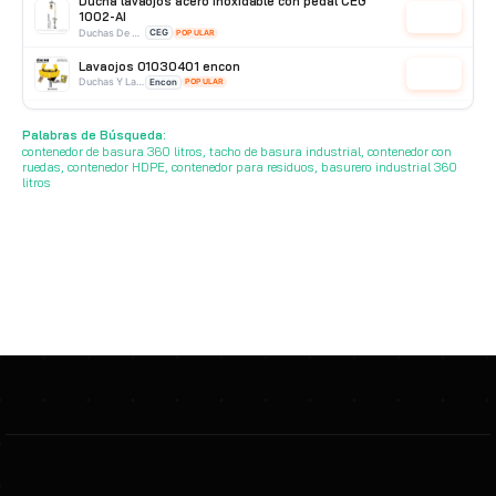
Ducha lavaojos acero inoxidable con pedal CEG
1002-AI
Cotizar
Duchas De Acero Inoxidable
CEG
POPULAR
Lavaojos 01030401 encon
Cotizar
Duchas Y Lavaojos
Encon
POPULAR
Lavaojos modelo SQ-20 de acero inox 304 Shenqi
Cotizar
Palabras de Búsqueda:
Duchas De Pared
Shenqi
POPULAR
contenedor de basura 360 litros, tacho de basura industrial, contenedor con
ruedas, contenedor HDPE, contenedor para residuos, basurero industrial 360
litros