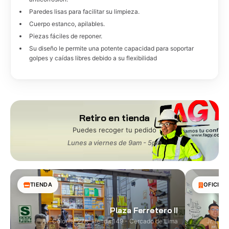
Paredes lisas para facilitar su limpieza.
Cuerpo estanco, apilables.
Piezas fáciles de reponer.
Su diseño le permite una potente capacidad para soportar
golpes y caídas libres debido a su flexibilidad
Retiro en tienda
Puedes recoger tu pedido
Lunes a viernes de 9am - 5pm
TIENDA
OFICINA
Plaza Ferretero II
Av. Colonial 278, Tienda 149 - Cercado de Lima
Jr. Las