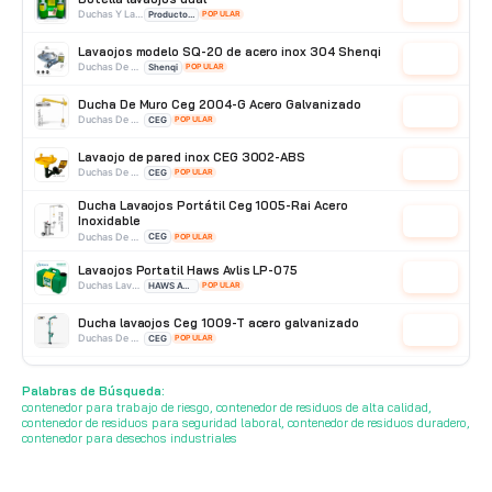
Cotizar
Duchas Y Lavaojos
Producto Importado
POPULAR
Lavaojos modelo SQ-20 de acero inox 304 Shenqi
Cotizar
Duchas De Pared
Shenqi
POPULAR
Ducha De Muro Ceg 2004-G Acero Galvanizado
Cotizar
Duchas De Acero Galvanizado
CEG
POPULAR
Lavaojo de pared inox CEG 3002-ABS
Cotizar
Duchas De Pared
CEG
POPULAR
Ducha Lavaojos Portátil Ceg 1005-Rai Acero
Inoxidable
Cotizar
Duchas De Acero Inoxidable
CEG
POPULAR
Lavaojos Portatil Haws Avlis LP-075
Cotizar
Duchas Lavaojos Portatiles
HAWS AVLIS
POPULAR
Ducha lavaojos Ceg 1009-T acero galvanizado
Cotizar
Duchas De Acero Galvanizado
CEG
POPULAR
Ducha Lavaojos Ceg 1009-Tai Acero Inoxidable
Cotizar
Palabras de Búsqueda:
Duchas De Acero Inoxidable
CEG
POPULAR
contenedor para trabajo de riesgo, contenedor de residuos de alta calidad,
contenedor de residuos para seguridad laboral, contenedor de residuos duradero,
contenedor para desechos industriales