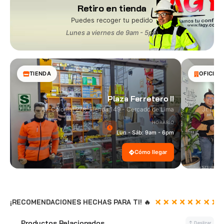
Retiro en tienda
Puedes recoger tu pedido
Lunes a viernes de 9am - 5pm
TIENDA
OFICINA
Plaza Ferretero II
Av. Colonial 278, Tienda 149 - Cercado de Lima
Jr. Las
HORARIO
Lun - Sáb: 9am - 6pm
Cómo llegar
¡RECOMENDACIONES HECHAS PARA TI! 🔥
Productos Relacionados
🔗
↕ Deslizar