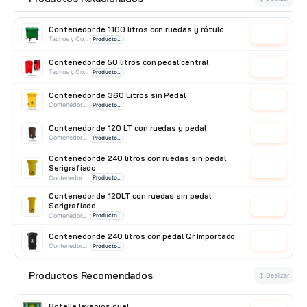
Contenedor de 1100 litros con ruedas y rótulo
Cotizar
Tachos y Contenedores de basura
Producto Importado
Contenedor de 50 litros con pedal central
Cotizar
Tachos y Contenedores de basura
Producto Importado
Contenedor de 360 Litros sin Pedal
Cotizar
Contenedores de basura
Producto Importado
Contenedor de 120 LT con ruedas y pedal
Cotizar
Contenedores de basura
Producto Importado
Contenedor de 240 litros con ruedas sin pedal
Serigrafiado
Cotizar
Contenedores de basura
Producto Importado
Contenedor de 120LT con ruedas sin pedal
Serigrafiado
Cotizar
Contenedores de basura
Producto Importado
Contenedor de 240 litros con pedal Qr Importado
Cotizar
Contenedores de basura
Producto Importado
Contenedor con ruedas de 240 litros
Productos Recomendados
Cotizar
⭐
↕ Deslizar
Contenedores de basura
Producto Importado
Botella lavaojos dual