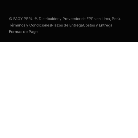
© FAGY PERU ®. Distribuidor y Proveedor de EPPs en Lima, Perú.
Términos y Condiciones
Plazos de Entrega
Costos y Entrega
Formas de Pago