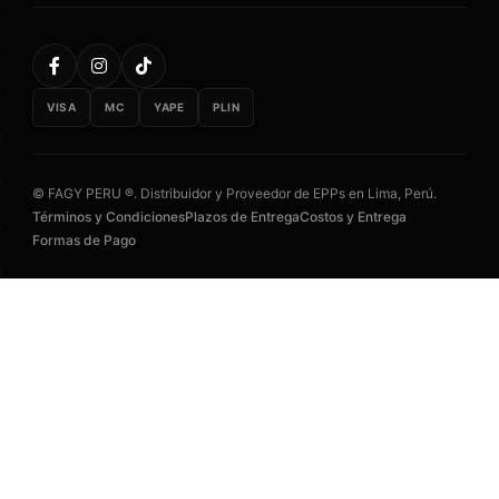
VISA
MC
YAPE
PLIN
© FAGY PERU ®. Distribuidor y Proveedor de EPPs en Lima, Perú.
Términos y Condiciones
Plazos de Entrega
Costos y Entrega
Formas de Pago