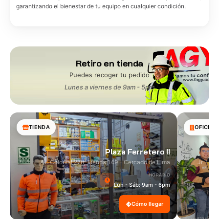
garantizando el bienestar de tu equipo en cualquier condición.
Retiro en tienda
Puedes recoger tu pedido
Lunes a viernes de 9am - 5pm
TIENDA
OFICINA
Plaza Ferretero II
Av. Colonial 278, Tienda 149 - Cercado de Lima
Jr. Las
HORARIO
Lun - Sáb: 9am - 6pm
Cómo llegar