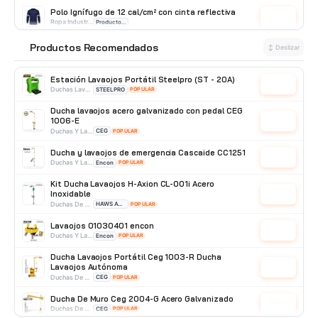
Polo Ignífugo de 12 cal/cm² con cinta reflectiva
Cotizar
Ropa Industrial
Producto Importado
Mameluco Ignífugo de 34 cal/cm² con Cinta
Productos Recomendados
⭐
↕ Deslizar
Reflectiva
Cotizar
Ropa Industrial
Producto Importado
Estación Lavaojos Portátil Steelpro (ST - 20A)
Cotizar
Duchas Lavaojos Portatiles
STEELPRO
POPULAR
Ducha lavaojos acero galvanizado con pedal CEG
1006-E
Cotizar
Duchas Y Lavaojos
CEG
POPULAR
Ducha y lavaojos de emergencia Cascaide CC1251
Cotizar
Duchas Y Lavaojos
Encon
POPULAR
Kit Ducha Lavaojos H-Axion CL-001i Acero
Inoxidable
Cotizar
Duchas De Acero Inoxidable
HAWS AVLIS
POPULAR
Lavaojos 01030401 encon
Cotizar
Duchas Y Lavaojos
Encon
POPULAR
Ducha Lavaojos Portátil Ceg 1003-R Ducha
Lavaojos Autónoma
Cotizar
Duchas De Acero Galvanizado
CEG
POPULAR
Ducha De Muro Ceg 2004-G Acero Galvanizado
Cotizar
Duchas De Acero Galvanizado
CEG
POPULAR