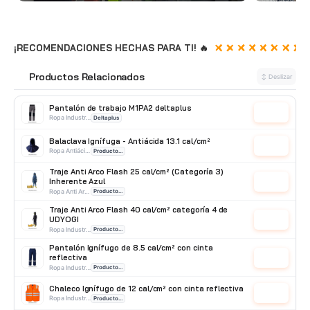
¡RECOMENDACIONES HECHAS PARA TI! 🔥
Productos Relacionados
🔗
↕ Deslizar
Pantalón de trabajo M1PA2 deltaplus
Cotizar
Ropa Industrial
Deltaplus
Balaclava Ignífuga - Antiácida 13.1 cal/cm²
Cotizar
Ropa Antiácido
Producto Importado
Traje Anti Arco Flash 25 cal/cm² (Categoría 3)
Inherente Azul
Cotizar
Ropa Anti Arco
Producto Importado
Traje Anti Arco Flash 40 cal/cm² categoría 4 de
UDYOGI
Cotizar
Ropa Industrial
Producto Importado
Pantalón Ignífugo de 8.5 cal/cm² con cinta
reflectiva
Cotizar
Ropa Industrial
Producto Importado
Chaleco Ignífugo de 12 cal/cm² con cinta reflectiva
Cotizar
Ropa Industrial
Producto Importado