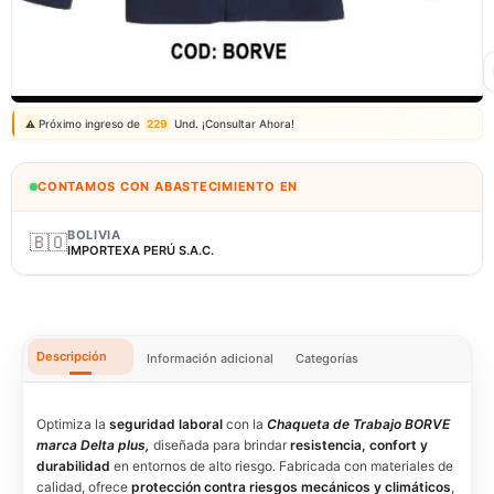
Correo: ventas@fagy.com.pe
(01) 6371882 - 915 330 639
Próximo ingreso de
229
Und. ¡Consultar Ahora!
⚠️
CONTAMOS CON ABASTECIMIENTO EN
BOLIVIA
🇧🇴
IMPORTEXA PERÚ S.A.C.
Descripción
Información adicional
Categorías
Optimiza la
seguridad laboral
con la
Chaqueta de Trabajo BORVE
marca Delta plus,
diseñada para brindar
resistencia, confort y
durabilidad
en entornos de alto riesgo. Fabricada con materiales de
calidad, ofrece
protección contra riesgos mecánicos y climáticos
,