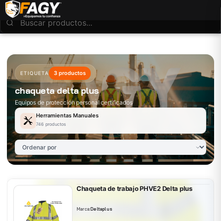
3 productos
ETIQUETA
chaqueta delta plus
Equipos de protección personal certificados
Herramientas Manuales
746 productos
Chaqueta de trabajo PHVE2 Delta plus
Marca:
Deltaplus