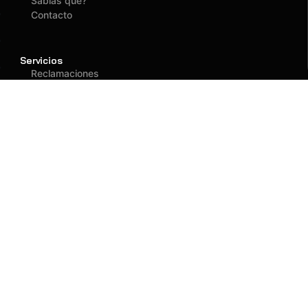
Sabías que?
Contacto
Servicios
Reclamaciones
Asegurados
Atención
(01) 637 1882
administracion@fagy.com.pe
Oficina Principal
Jr. Las Adelfas 531
San Juan de Lurigancho - Lima
Llegar
Llamar