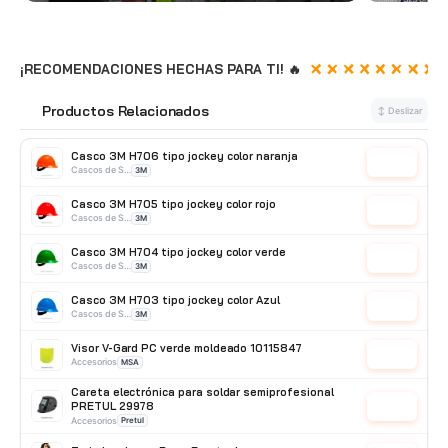
¡RECOMENDACIONES HECHAS PARA TI! 🔥
Productos Relacionados
🔗
↕ Deslizar
Casco 3M H706 tipo jockey color naranja
Cotizar
Cascos de Seguridad
3M
Casco 3M H705 tipo jockey color rojo
Cotizar
Cascos de Seguridad
3M
Casco 3M H704 tipo jockey color verde
Cotizar
Cascos de Seguridad
3M
Casco 3M H703 tipo jockey color Azul
Cotizar
Cascos de Seguridad
3M
Visor V-Gard PC verde moldeado 10115847
Cotizar
Accesorios
MSA
Careta electrónica para soldar semiprofesional
PRETUL 29978
Cotizar
Accesorios
Pretul