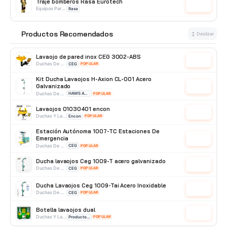
Traje bomberos Rasa Eurotech
Cotizar
Equipos Para Bombero
Rasa
Traje estructural para bombero FEM Fusion
Cotizar
Productos Recomendados
Equipos Para Bombero
FEM
⭐
↕ Deslizar
Lavaojo de pared inox CEG 3002-ABS
Cotizar
Duchas De Pared
CEG
POPULAR
Kit Ducha Lavaojos H-Axion CL-001 Acero
Galvanizado
Cotizar
Duchas De Acero Galvanizado
HAWS AVLIS
POPULAR
Lavaojos 01030401 encon
Cotizar
Duchas Y Lavaojos
Encon
POPULAR
Estación Autónoma 1007-TC Estaciones De
Emergencia
Cotizar
Duchas De Acero Inoxidable
CEG
POPULAR
Ducha lavaojos Ceg 1009-T acero galvanizado
Cotizar
Duchas De Acero Galvanizado
CEG
POPULAR
Ducha Lavaojos Ceg 1009-Tai Acero Inoxidable
Cotizar
Duchas De Acero Inoxidable
CEG
POPULAR
Botella lavaojos dual
Cotizar
Duchas Y Lavaojos
Producto Importado
POPULAR