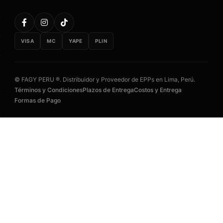
VISA
MC
YAPE
PLIN
© FAGY PERU ®. Distribuidor y Proveedor de EPPs en Lima, Perú.
Términos y Condiciones
Plazos de Entrega
Costos y Entrega
Formas de Pago