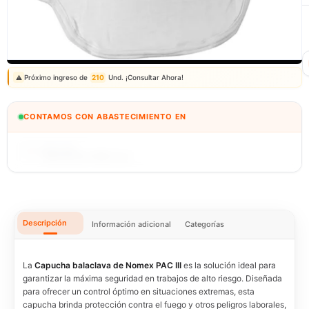
Correo: ventas@fagy.com.pe
(01) 6371882 - 915 330 639
Próximo ingreso de
210
Und. ¡Consultar Ahora!
⚠️
CONTAMOS CON ABASTECIMIENTO EN
BOLIVIA
🇧🇴
IMPORTEXA PERÚ S.A.C.
Descripción
Información adicional
Categorías
La
Capucha balaclava de Nomex PAC III
es la solución ideal para
garantizar la máxima seguridad en trabajos de alto riesgo. Diseñada
para ofrecer un control óptimo en situaciones extremas, esta
capucha brinda protección contra el fuego y otros peligros laborales,