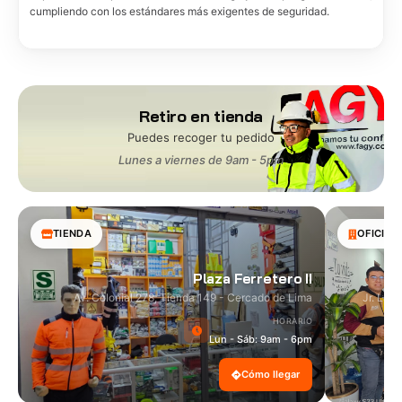
cumpliendo con los estándares más exigentes de seguridad.
Retiro en tienda
Puedes recoger tu pedido
Lunes a viernes de 9am - 5pm
TIENDA
OFICINA
Plaza Ferretero II
Av. Colonial 278, Tienda 149 - Cercado de Lima
Jr. Las
HORARIO
Lun - Sáb: 9am - 6pm
Cómo llegar