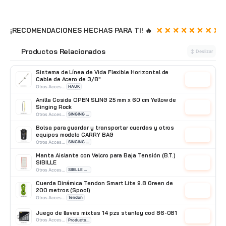
¡RECOMENDACIONES HECHAS PARA TI! 🔥
Productos Relacionados
🔗
↕ Deslizar
Sistema de Línea de Vida Flexible Horizontal de
Cable de Acero de 3/8"
Cotizar
Otros Accesorios
HAUK
Anilla Cosida OPEN SLING 25 mm x 60 cm Yellow de
Singing Rock
Cotizar
Otros Accesorios
SINGING ROCK
Bolsa para guardar y transportar cuerdas y otros
equipos modelo CARRY BAG
Cotizar
Otros Accesorios
SINGING ROCK
Manta Aislante con Velcro para Baja Tensión (B.T.)
SIBILLE
Cotizar
Otros Accesorios
SIBILLE OUTILLAGE
Cuerda Dinámica Tendon Smart Lite 9.8 Green de
200 metros (Spool)
Cotizar
Otros Accesorios
Tendon
Juego de llaves mixtas 14 pzs stanley cod 86-081
Cotizar
Otros Accesorios
Producto Importado