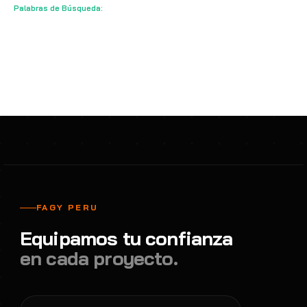
Palabras de Búsqueda:
Kit Ducha Lavaojos H-Axion CL-001 Acero
Galvanizado
Cotizar
Duchas De Acero Galvanizado
HAWS AVLIS
POPULAR
FAGY PERU
Equipamos tu confianza
en cada proyecto.