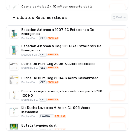
Coche porta balón 10 m³ con soporte doble
Cotizar
Otros Accesorios
Producto Importado
Productos Recomendados
⭐
↕ Deslizar
Patín Traspaleta 3 Ton con ruedas de Nylon Truper
15083
Cotizar
Otros Accesorios
Truper
Estación Autónoma 1007-TC Estaciones De
Emergencia
Cotizar
Duchas De Acero Inoxidable
CEG
POPULAR
Estación Autónoma Ceg 1010-GR Estaciones De
Emergencia
Cotizar
Duchas Y Lavaojos
CEG
POPULAR
Ducha De Muro Ceg 2005-Ai Acero Inoxidable
Cotizar
Duchas De Acero Inoxidable
CEG
POPULAR
Ducha De Muro Ceg 2004-G Acero Galvanizado
Cotizar
Duchas De Acero Galvanizado
CEG
POPULAR
Ducha lavaojos acero galvanizado con pedal CEG
1001-G
Cotizar
Duchas De Acero Galvanizado
CEG
POPULAR
Kit Ducha Lavaojos H-Axion CL-001i Acero
Inoxidable
Cotizar
Duchas De Acero Inoxidable
HAWS AVLIS
POPULAR
Botella lavaojos dual
Cotizar
Duchas Y Lavaojos
Producto Importado
POPULAR