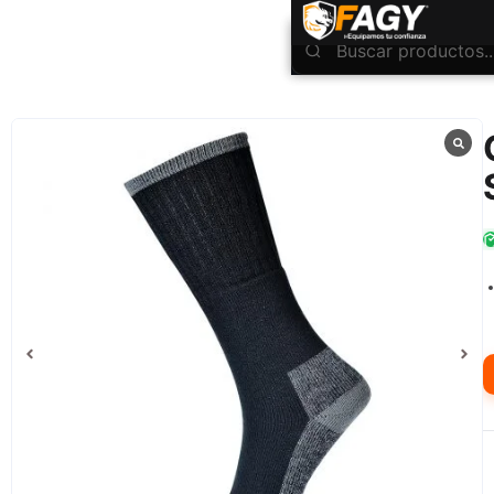
INICIO
Otros Accesorios
Calcetin Work Sock-3 Pairs SK33
/
/