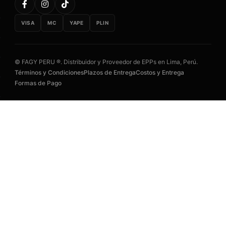
VISA
MC
YAPE
PLIN
© FAGY PERU ®. Distribuidor y Proveedor de EPPs en Lima, Perú.
Términos y Condiciones
Plazos de Entrega
Costos y Entrega
Formas de Pago