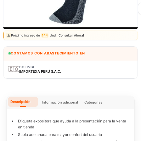
Correo: ventas@fagy.com.pe
(01) 6371882 - 915 330 639
Próximo ingreso de
144
Und. ¡Consultar Ahora!
⚠️
CONTAMOS CON ABASTECIMIENTO EN
BOLIVIA
🇧🇴
IMPORTEXA PERÚ S.A.C.
Descripción
Información adicional
Categorías
Etiqueta expositora que ayuda a la presentación para la venta
en tienda
Suela acolchada para mayor confort del usuario