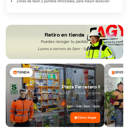
Zonas de talón y puntera reforzadas, para mayor duración
Retiro en tienda
Puedes recoger tu pedido
Lunes a viernes de 9am - 5pm
TIENDA
OFICINA
Plaza Ferretero II
Av. Colonial 278, Tienda 149 - Cercado de Lima
Jr. Las
HORARIO
Lun - Sáb: 9am - 6pm
Cómo llegar