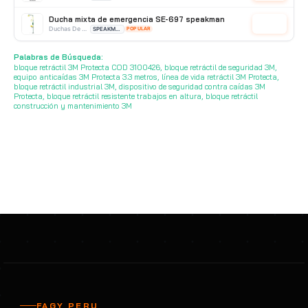
Ducha mixta de emergencia SE-697 speakman
Cotizar
Duchas De Acero Inoxidable
SPEAKMAN
POPULAR
Ducha y lavaojos de emergencia Cascaide CC1251
Palabras de Búsqueda:
Cotizar
Duchas Y Lavaojos
Encon
POPULAR
bloque retráctil 3M Protecta COD 3100426, bloque retráctil de seguridad 3M,
equipo anticaídas 3M Protecta 3.3 metros, línea de vida retráctil 3M Protecta,
bloque retráctil industrial 3M, dispositivo de seguridad contra caídas 3M
Protecta, bloque retráctil resistente trabajos en altura, bloque retráctil
construcción y mantenimiento 3M
FAGY PERU