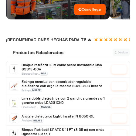
Cómo llegar
¡RECOMENDACIONES HECHAS PARA TI! 🔥
Productos Relacionados
🔗
↕ Deslizar
Bloque retráctil 15 m cable acero inoxidable Msa
63315-00A
Cotizar
Bloques Retráctil
MSA
Eslinga sencilla con absorbedor regulable
dieléctrico con argolla modelo 8020-2RD Insafe
Cotizar
Eslinga
INSAFE
Línea doble dieléctrica con 2 ganchos grandes y 1
gancho chico LDA2G1ChD
Cotizar
Lineas de Conexión
MAICOL
Anclaje dieléctrico Light Insafe IN 8050-DL
Cotizar
Anclajes
INSAFE
Bloque Retráctil KRATOS 11 FT (3.35 m) con cinta
Dyneema Clase 1
Cotizar