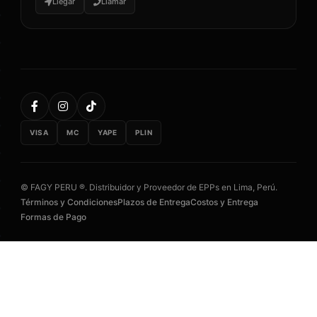
Llegar
Llamar
VISA
MC
YAPE
PLIN
© FAGY PERU ®. Distribuidor y Proveedor de EPPs en Lima, Perú.
Términos y Condiciones
Plazos de Entrega
Costos y Entrega
Formas de Pago