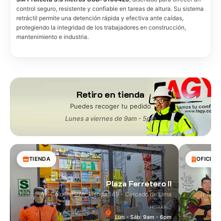
control seguro, resistente y confiable en tareas de altura. Su sistema
retráctil permite una detención rápida y efectiva ante caídas,
protegiendo la integridad de los trabajadores en construcción,
mantenimiento e industria.
Retiro en tienda
Puedes recoger tu pedido
Lunes a viernes de 9am - 5pm
TIENDA
OFICINA
Plaza Ferretero II
Av. Colonial 278, Tienda 149 - Cercado de Lima
Jr. Las
HORARIO
Lun - Sáb: 9am - 6pm