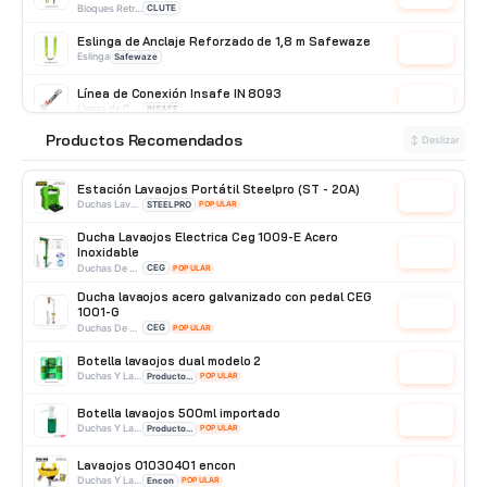
Bloques Retráctil
CLUTE
Eslinga de Anclaje Reforzado de 1,8 m Safewaze
Cotizar
Eslinga
Safewaze
Línea de Conexión Insafe IN 8093
Cotizar
Lineas de Conexión
INSAFE
Productos Recomendados
⭐
↕ Deslizar
Mosquetón oval de acero doble seguro N-244G Yoke
Cotizar
Mosquetones
Yoke
Estación Lavaojos Portátil Steelpro (ST - 20A)
Cotizar
Duchas Lavaojos Portatiles
STEELPRO
POPULAR
Ducha Lavaojos Electrica Ceg 1009-E Acero
Inoxidable
Cotizar
Duchas De Acero Inoxidable
CEG
POPULAR
Ducha lavaojos acero galvanizado con pedal CEG
1001-G
Cotizar
Duchas De Acero Galvanizado
CEG
POPULAR
Botella lavaojos dual modelo 2
Cotizar
Duchas Y Lavaojos
Producto Importado
POPULAR
Botella lavaojos 500ml importado
Cotizar
Duchas Y Lavaojos
Producto Importado
POPULAR
Lavaojos 01030401 encon
Cotizar
Duchas Y Lavaojos
Encon
POPULAR