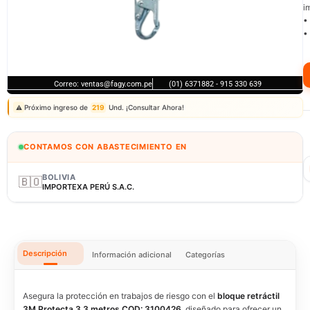
i
•
•
Correo: ventas@fagy.com.pe
(01) 6371882 - 915 330 639
Próximo ingreso de
219
Und. ¡Consultar Ahora!
⚠️
CONTAMOS CON ABASTECIMIENTO EN
BOLIVIA
🇧🇴
IMPORTEXA PERÚ S.A.C.
Descripción
Información adicional
Categorías
Asegura la protección en trabajos de riesgo con el
bloque retráctil
3M Protecta 3.3 metros COD: 3100426
, diseñado para ofrecer un