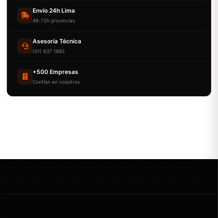
Envío 24h Lima
48-72h provincias
Asesoría Técnica
(01) 637 1882
+500 Empresas
Confían en nosotros