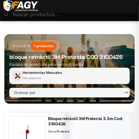
1 productos
ETIQUETA
bloque retráctil 3M Protecta COD 3100426
Equipos de protección personal certificados
Herramientas Manuales
746 productos
Bloque retráctil 3M Protecta 3.3m Cod:
3100426
Marca:
Protecta