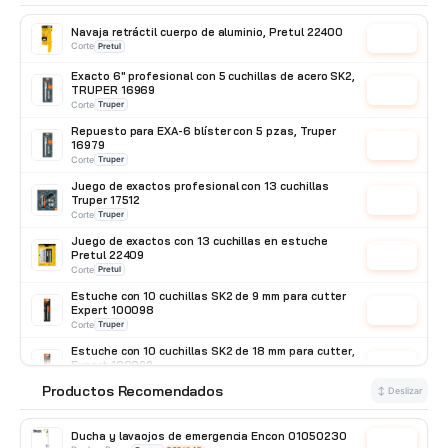
Navaja retráctil cuerpo de aluminio, Pretul 22400
Cotizar
Corte
Pretul
Exacto 6" profesional con 5 cuchillas de acero SK2,
TRUPER 16969
Cotizar
Corte
Truper
Repuesto para EXA-6 blíster con 5 pzas, Truper
16979
Cotizar
Corte
Truper
Juego de exactos profesional con 13 cuchillas
Truper 17512
Cotizar
Corte
Truper
Juego de exactos con 13 cuchillas en estuche
Pretul 22409
Cotizar
Corte
Pretul
Estuche con 10 cuchillas SK2 de 9 mm para cutter
Expert 100098
Cotizar
Corte
Truper
Estuche con 10 cuchillas SK2 de 18 mm para cutter,
Expert 100099
Cotizar
Corte
Truper
Productos Recomendados
⭐
↕ Deslizar
Estuche con 10 cuchillas SK4 de 9 mm para cutter
Truper 16962
Cotizar
Corte
Ducha y lavaojos de emergencia Encon 01050230
Truper
Cotizar