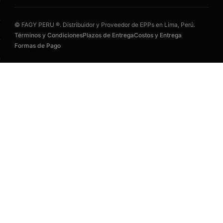
© FAGY PERU ®. Distribuidor y Proveedor de EPPs en Lima, Perú.
Términos y Condiciones
Plazos de Entrega
Costos y Entrega
Formas de Pago