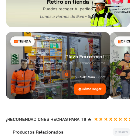
Retiro en tienda
Puedes recoger tu pedido
Lunes a viernes de 9am - 5pm
TIENDA
OFICINA
Plaza Ferretero II
Av. Colonial 278, Tienda 149 - Cercado de Lima
Jr. Las
HORARIO
Lun - Sáb: 9am - 6pm
Cómo llegar
¡RECOMENDACIONES HECHAS PARA TI! 🔥
Productos Relacionados
🔗
↕ Deslizar