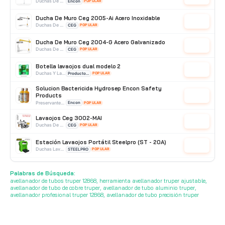
Duchas De Acero Galvanizado
Encon
POPULAR
Ducha De Muro Ceg 2005-Ai Acero Inoxidable
Cotizar
Duchas De Acero Inoxidable
CEG
POPULAR
Ducha De Muro Ceg 2004-G Acero Galvanizado
Cotizar
Duchas De Acero Galvanizado
CEG
POPULAR
Botella lavaojos dual modelo 2
Cotizar
Duchas Y Lavaojos
Producto Importado
POPULAR
Solucion Bactericida Hydrosep Encon Safety
Products
Cotizar
Preservantes Para Lavaojos
Encon
POPULAR
Lavaojos Ceg 3002-MAI
Cotizar
Duchas De Acero Inoxidable
CEG
POPULAR
Estación Lavaojos Portátil Steelpro (ST - 20A)
Cotizar
Duchas Lavaojos Portatiles
STEELPRO
POPULAR
Ducha Lavaojos Electrica Ceg 1009-E Acero
Inoxidable
Cotizar
Palabras de Búsqueda:
Duchas De Acero Inoxidable
CEG
POPULAR
avellanador de tubos truper 12868, herramienta avellanador truper ajustable,
avellanador de tubo de cobre truper, avellanador de tubo aluminio truper,
avellanador profesional truper 12868, avellanador de tubo precisión truper