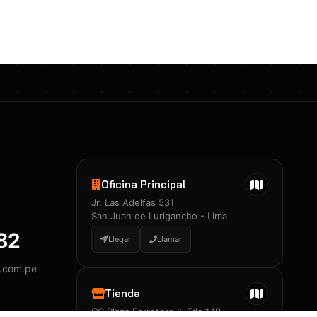
Certificados 3M
Constancia de Entrenamiento
José A. Neciosup Velásquez
R251397 · Certificado de Inspector
PDF
Junior Neciosup Quesnay
Oficina Principal
R251398 · Certificado de Inspector
Jr. Las Adelfas 531
PDF
San Juan de Lurigancho - Lima
882
Llegar
Llamar
y.com.pe
Certificados
▲
Tienda
CC Plaza Ferretero II, Tda 149