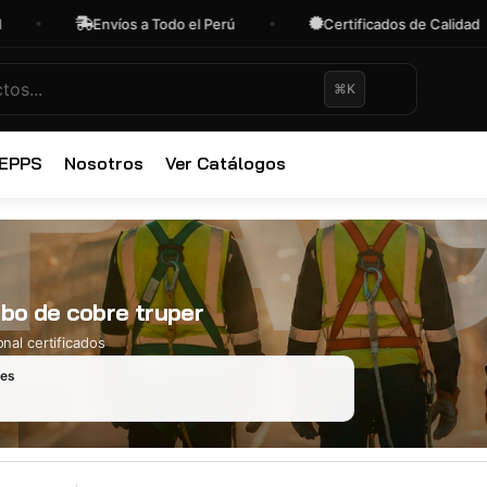
Envíos a Todo el Perú
Certificados de Calidad
⌘K
✕
 EPPS
Nosotros
Ver Catálogos
ubo de cobre truper
nal certificados
les
Ropa Industr
723 productos