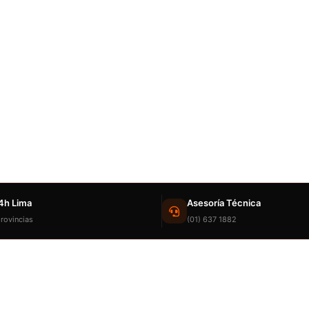
4h Lima
Asesoría Técnica
rovincias
(01) 637 1882