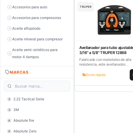
Accesorios para auto
TRUPER
Accesorios para compresoras
Aceite aflojatodo
Aceite mineral para compresor
Avellanador para tubo ajustabl
Aceite semi-sintéticos para
3/16" a 5/8" TRUPER 12868
motor 4 tiempos
Fabricado con materiales de alta
resistencia, este avellanador...
Aceite sintéticos para motor 2
MARCAS
tiempos
Envío rápido
Aceite, grasa y lubricantes
Aceiteras
2.22 Tactical Serie
2
Alambre de púas
3M
3
Alicate de corte diagonal
Absolute fire
A
Alicate de corte para electrónica
Absolute Zero
A