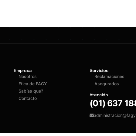
Empresa
Servicios
Nosotros
Reclamaciones
Ética de FAGY
Asegurados
Sabías que?
Atención
Contacto
(01) 637 1
administracion@fag