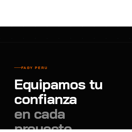
cavadores y azadón
BULLARD
B
Aspiradora
Cantol
C
Aspiradora para auto
Carbyne
C
Atornillador de Drywall
Cascos Tridente
C
Atornillador de Impacto
Cat
C
Azadón
CEG
C
FAGY PERU
Badilejos
Chance
C
Equipamos tu
Balanza digital colgante
Clute
C
Balanza digital de bolsillo
confianza
CMS RESCUE
C
Balanza digital para cocina
Confección Nacional
C
en cada
Balanza digital para maleta
Contec
C
proyecto.
Balanza mecánica para cocina
Coverguard
C