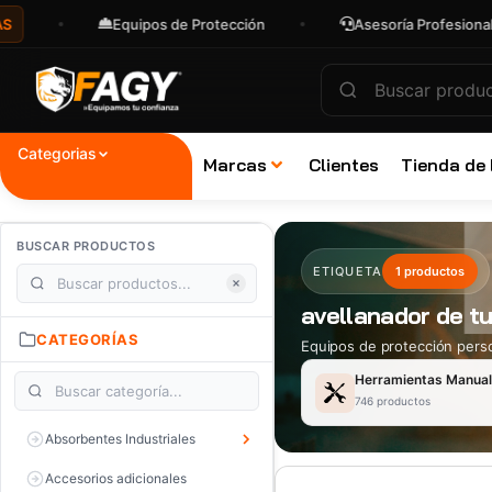
Equipos de Protección
Asesoría Profesional
Categorias
Marcas
Clientes
Tienda de
BUSCAR PRODUCTOS
ETIQUETA
1 productos
avellanador de t
CATEGORÍAS
Equipos de protección perso
Herramientas Manua
746 productos
Absorbentes Industriales
Accesorios adicionales